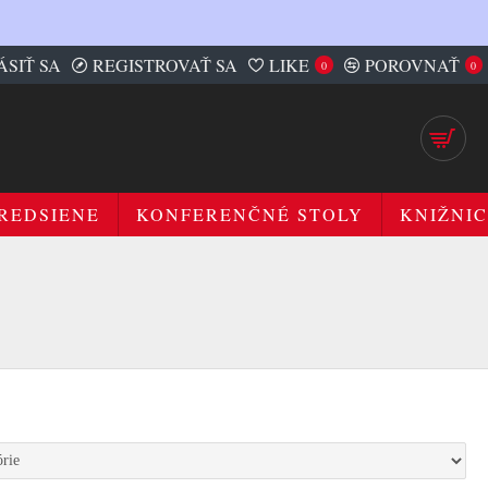
ÁSIŤ SA
REGISTROVAŤ SA
LIKE
POROVNAŤ
0
0
REDSIENE
KONFERENČNÉ STOLY
KNIŽNIC