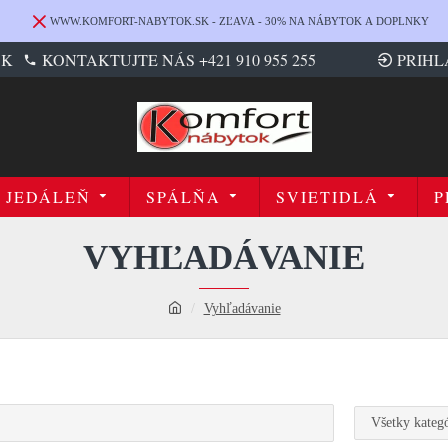
WWW.KOMFORT-NABYTOK.SK - ZĽAVA - 30% NA NÁBYTOK A DOPLNKY
SK
KONTAKTUJTE NÁS +421 910 955 255
PRIHL
JEDÁLEŇ
SPÁLŇA
SVIETIDLÁ
P
VYHĽADÁVANIE
Vyhľadávanie