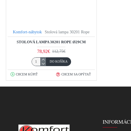
Komfort-nábytok
Stolová lampa 30201 Rope
STOLOVÁ LAMPA 30201 ROPE Ø29CM
78,92€
112,75€
DO KOŠÍKA
CHCEM KÚPIŤ
CHCEM SA OPÝTAŤ
INFORMÁC