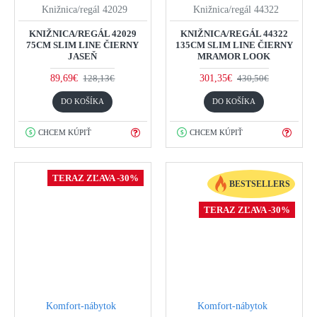
Knižnica/regál 42029
Knižnica/regál 44322
KNIŽNICA/REGÁL 42029
KNIŽNICA/REGÁL 44322
75CM SLIM LINE ČIERNY
135CM SLIM LINE ČIERNY
JASEŇ
MRAMOR LOOK
89,69€
301,35€
128,13€
430,50€
DO KOŠÍKA
DO KOŠÍKA
CHCEM KÚPIŤ
CHCEM KÚPIŤ
TERAZ ZĽAVA -30%
BESTSELLERS
TERAZ ZĽAVA -30%
Komfort-nábytok
Komfort-nábytok