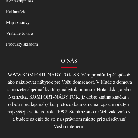
Kontaktujte nás
Reklamácie
Mapa stránky
Vrátenie tovaru
Produkty skladom
O NÁS
WWW.KOMFORT-NABYTOK.SK Vám prináša lepší spôsob
,ako nakupovať nábytok pre Vašu domácnosť. V kľude z domova
si môžete objednať kvalitný nábytok priamo z Holandska, alebo
Nemecka, KOMFORT-NÁBYTOK, je dobre známa značka v
odvetví predaja nábytku, pretože dodávame najlepšie modely v
najvyššej kvalite od roku 1992. Staráme sa o našich zákazníkov
a budete sa cítiť, že ste na správnom mieste pri zariaďovaní
Vášho interiéru.