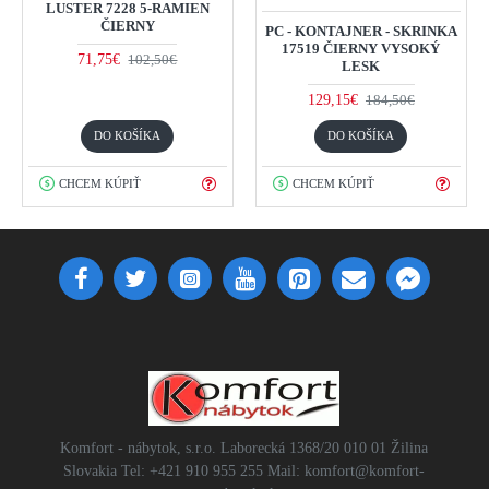
LUSTER 7228 5-RAMIEN
ČIERNY
PC - KONTAJNER - SKRINKA
17519 ČIERNY VYSOKÝ
71,75€
102,50€
LESK
129,15€
184,50€
DO KOŠÍKA
DO KOŠÍKA
CHCEM KÚPIŤ
CHCEM KÚPIŤ
Komfort - nábytok, s.r.o. Laborecká 1368/20 010 01 Žilina
Slovakia Tel: +421 910 955 255 Mail: komfort@komfort-