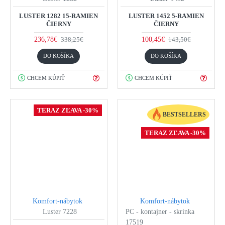
LUSTER 1282 15-RAMIEN
LUSTER 1452 5-RAMIEN
ČIERNY
ČIERNY
236,78€
100,45€
338,25€
143,50€
DO KOŠÍKA
DO KOŠÍKA
CHCEM KÚPIŤ
CHCEM KÚPIŤ
TERAZ ZĽAVA -30%
BESTSELLERS
TERAZ ZĽAVA -30%
Komfort-nábytok
Komfort-nábytok
Luster 7228
PC - kontajner - skrinka
17519