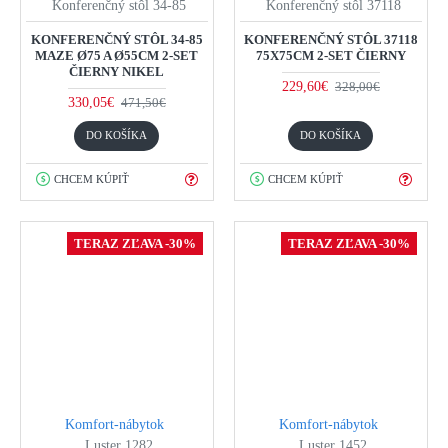
Konferenčný stôl 34-85
Konferenčný stôl 37118
KONFERENČNÝ STÔL 34-85
KONFERENČNÝ STÔL 37118
MAZE Ø75 A Ø55CM 2-SET
75X75CM 2-SET ČIERNY
ČIERNY NIKEL
229,60€
328,00€
330,05€
471,50€
DO KOŠÍKA
DO KOŠÍKA
CHCEM KÚPIŤ
CHCEM KÚPIŤ
TERAZ ZĽAVA -30%
TERAZ ZĽAVA -30%
Komfort-nábytok
Komfort-nábytok
Luster 1282
Luster 1452