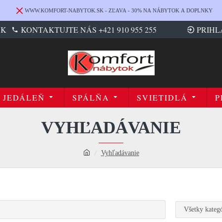
WWW.KOMFORT-NABYTOK.SK - ZĽAVA - 30% NA NÁBYTOK A DOPLNKY
SK
KONTAKTUJTE NÁS +421 910 955 255
PRIHL
JEDÁLEŇ
SPÁLŇA
SVIETIDLÁ
P
VYHĽADÁVANIE
Vyhľadávanie