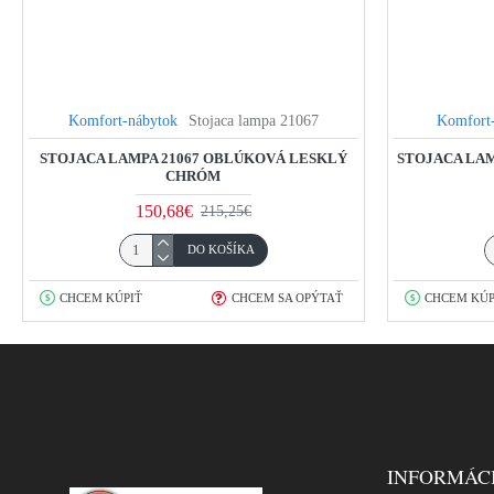
Komfort-nábytok
Stojaca lampa 21067
Komfort
STOJACA LAMPA 21067 OBLÚKOVÁ LESKLÝ
STOJACA LAM
CHRÓM
150,68€
215,25€
DO KOŠÍKA
CHCEM KÚPIŤ
CHCEM SA OPÝTAŤ
CHCEM KÚP
INFORMÁC