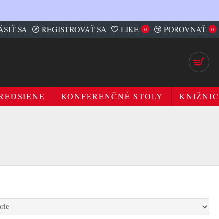
ÁSIŤ SA
REGISTROVAŤ SA
LIKE
POROVNAŤ
0
0
REDSIENE
KONFERENČNÉ STOLY
KNIŽNIC