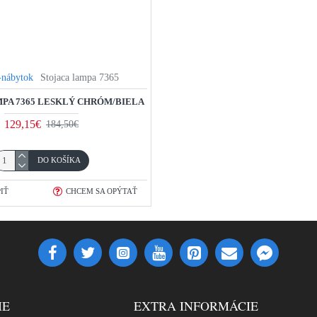
-nábytok
Stojaca lampa 7365
PA 7365 LESKLÝ CHRÓM/BIELA
129,15€
184,50€
DO KOŠÍKA
IŤ
CHCEM SA OPÝTAŤ
IE
EXTRA INFORMÁCIE