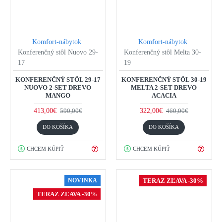
Komfort-nábytok
Komfort-nábytok
Konferenčný stôl Nuovo 29-
Konferenčný stôl Melta 30-
17
19
KONFERENČNÝ STÔL 29-17
KONFERENČNÝ STÔL 30-19
NUOVO 2-SET DREVO
MELTA 2-SET DREVO
MANGO
ACACIA
413,00€
322,00€
590,00€
460,00€
DO KOŠÍKA
DO KOŠÍKA
CHCEM KÚPIŤ
CHCEM KÚPIŤ
NOVINKA
TERAZ ZĽAVA -30%
TERAZ ZĽAVA -30%