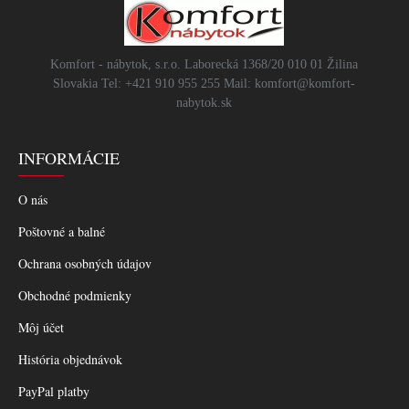
Komfort - nábytok, s.r.o. Laborecká 1368/20 010 01 Žilina
Slovakia Tel: +421 910 955 255 Mail: komfort@komfort-
nabytok.sk
INFORMÁCIE
O nás
Poštovné a balné
Ochrana osobných údajov
Obchodné podmienky
Môj účet
História objednávok
PayPal platby