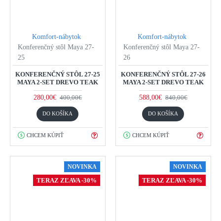
Komfort-nábytok
Komfort-nábytok
Konferenčný stôl Maya 27-
Konferenčný stôl Maya 27-
25
26
KONFERENČNÝ STÔL 27-25
KONFERENČNÝ STÔL 27-26
MAYA 2-SET DREVO TEAK
MAYA 2-SET DREVO TEAK
280,00€
588,00€
400,00€
840,00€
DO KOŠÍKA
DO KOŠÍKA
CHCEM KÚPIŤ
CHCEM KÚPIŤ
NOVINKA
NOVINKA
TERAZ ZĽAVA -30%
TERAZ ZĽAVA -30%