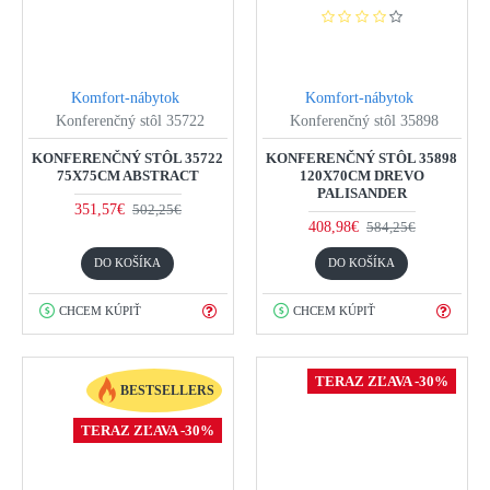
Komfort-nábytok
Komfort-nábytok
Konferenčný stôl 35722
Konferenčný stôl 35898
KONFERENČNÝ STÔL 35722
KONFERENČNÝ STÔL 35898
75X75CM ABSTRACT
120X70CM DREVO
PALISANDER
351,57€
502,25€
408,98€
584,25€
DO KOŠÍKA
DO KOŠÍKA
CHCEM KÚPIŤ
CHCEM KÚPIŤ
TERAZ ZĽAVA -30%
BESTSELLERS
TERAZ ZĽAVA -30%