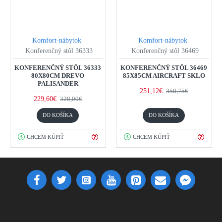
Komfort-nábytok
Komfort-nábytok
Konferenčný stôl 36333
Konferenčný stôl 36469
KONFERENČNÝ STÔL 36333
KONFERENČNÝ STÔL 36469
80X80CM DREVO
85X85CM AIRCRAFT SKLO
PALISANDER
251,12€
358,75€
229,60€
328,00€
DO KOŠÍKA
DO KOŠÍKA
CHCEM KÚPIŤ
CHCEM KÚPIŤ