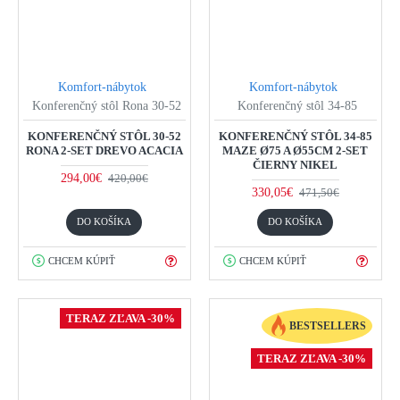
Komfort-nábytok
Komfort-nábytok
Konferenčný stôl Rona 30-52
Konferenčný stôl 34-85
KONFERENČNÝ STÔL 30-52
KONFERENČNÝ STÔL 34-85
RONA 2-SET DREVO ACACIA
MAZE Ø75 A Ø55CM 2-SET
ČIERNY NIKEL
294,00€
420,00€
330,05€
471,50€
DO KOŠÍKA
DO KOŠÍKA
CHCEM KÚPIŤ
CHCEM KÚPIŤ
TERAZ ZĽAVA -30%
BESTSELLERS
TERAZ ZĽAVA -30%