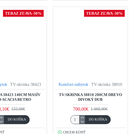
TERAZ ZĽAVA -30%
TERAZ ZĽAVA -30%
ytok
TV-skrinka 38423
Komfort-nábytok
TV-skrinka 38810
A 38423 140CM MASÍV
TV-SKRINKA 38810 200CM DREVO
 ACACIA RETRO
DIVOKÝ DUB
3,10€
700,00€
533,00€
1 000,00€
DO KOŠÍKA
DO KOŠÍKA
PIŤ
CHCEM KÚPIŤ