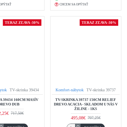
OPÝTAŤ
CHCEM SA OPÝTAŤ
TERAZ ZĽAVA -30%
TERAZ ZĽAVA -30%
ytok
TV-skrinka 39434
Komfort-nábytok
TV-skrinka 39737
A 39434 160CM MASÍV
TV-SKRINKA 39737 150CM RELIEF
DREVO DUB
DREVO ACACIA - SKLADOM U NÁS V
ŽILINE - 1KS
2,25€
717,50€
495,08€
707,25€