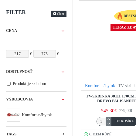
FILTER
Clear
BESTS
TERAZ ZĽAV
CENA
€
€
DOSTUPNOSŤ
Produkt je skladom
Komfort-nábytok
TV-skrink
TV-SKRINKA 38111 170CM
VÝROBCOVIA
DREVO PALISANDE
545,30€
779,00€
Komfort-nábytok
DO KOŠÍKA
TAGS
CHCEM KÚPIŤ