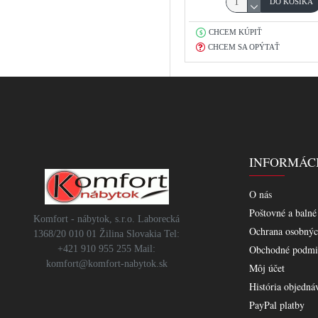
DO KOŠÍKA
CHCEM KÚPIŤ
CHCEM SA OPÝTAŤ
INFORMÁC
O nás
Poštovné a balné
Komfort - nábytok, s.r.o. Laborecká
Ochrana osobnýc
1368/20 010 01 Žilina Slovakia Tel:
Obchodné podmi
+421 910 955 255 Mail:
komfort@komfort-nabytok.sk
Môj účet
História objedná
PayPal platby