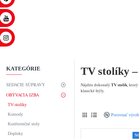
TV stolíky 
KATEGÓRIE
SEDACIE SÚPRAVY
Nájdite dokonalý
TV stolík
, ktor
klasické štýly.
OBÝVACIA IZBA
TV-stolíky
Komody
Porovnať výro
Konferenčné stoly
Doplnky
N