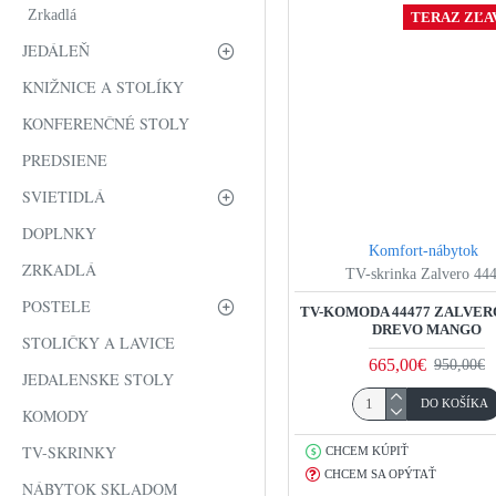
Zrkadlá
TERAZ ZĽAV
JEDÁLEŇ
KNIŽNICE A STOLÍKY
KONFERENČNÉ STOLY
PREDSIENE
SVIETIDLÁ
DOPLNKY
Komfort-nábytok
ZRKADLÁ
TV-skrinka Zalvero 44
POSTELE
TV-KOMODA 44477 ZALVER
DREVO MANGO
STOLIČKY A LAVICE
665,00€
950,00€
JEDALENSKE STOLY
DO KOŠÍKA
KOMODY
TV-SKRINKY
CHCEM KÚPIŤ
CHCEM SA OPÝTAŤ
NÁBYTOK SKLADOM