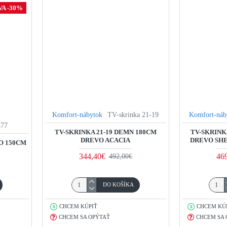
A -30%
Komfort-nábytok
TV-skrinka 21-19
Komfort-náb
477
TV-SKRINKA 21-19 DEMN 180CM
TV-SKRINK
DREVO ACACIA
DREVO SH
O 150CM
344,40€
46
492,00€
DO KOŠÍKA
CHCEM KÚPIŤ
CHCEM KÚ
CHCEM SA OPÝTAŤ
CHCEM SA 