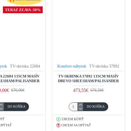
TERAZ ZĽAVA -30%
ytok
TV-skrinka 22684
Komfort-nábytok
TV-skrinka 37892
A 22684 135CM MASÍV
TV-SKRINKA 37892 135CM MASÍV
EESHAM/PALISANDER
DREVO SHEESHAM/PALISANDER
9,00€
473,55€
670,00€
676,50€
DO KOŠÍKA
DO KOŠÍKA
PIŤ
CHCEM KÚPIŤ
OPÝTAŤ
CHCEM SA OPÝTAŤ