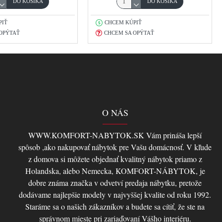
DO KOŠÍKA
DO KOŠÍKA
PIŤ
CHCEM KÚPIŤ
OPÝTAŤ
CHCEM SA OPÝTAŤ
O NÁS
WWW.KOMFORT-NABYTOK.SK Vám prináša lepší
spôsob ,ako nakupovať nábytok pre Vašu domácnosť. V kľude
z domova si môžete objednať kvalitný nábytok priamo z
Holandska, alebo Nemecka, KOMFORT-NÁBYTOK, je
dobre známa značka v odvetví predaja nábytku, pretože
dodávame najlepšie modely v najvyššej kvalite od roku 1992.
Staráme sa o našich zákazníkov a budete sa cítiť, že ste na
správnom mieste pri zariaďovaní Vášho interiéru.