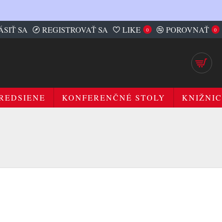
ÁSIŤ SA
REGISTROVAŤ SA
LIKE
POROVNAŤ
0
0
REDSIENE
KONFERENČNÉ STOLY
KNIŽNIC