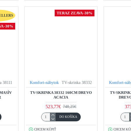
TERAZ ZĽAVA -30%
ELLERS
A -30%
a 38111
Komfort-nábytok
TV-skrinka 38332
Komfort-náb
 MASÍV
TV-SKRINKA 38332 160CM DREVO
TV-SKRINK
R
ACACIA
DREVO
523,77€
37
748,25€
DO KOŠÍKA
CHCEM KÚPIŤ
CHCEM KÚ