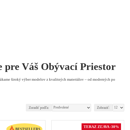
e pre Váš Obývací Priestor
Ponúkame široký výber modelov z kvalitných materiálov – od moderných po
Zoradiť podľa:
Zobraziť:
TERAZ ZĽAVA -30%
BESTSELLERS