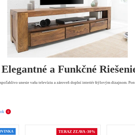
– Elegantné a Funkčné Riešeni
ý spoľahlivo unesie vašu televíziu a zároveň doplní interiér štýlovým dizajnom. 
bok
0
OVINKA
TERAZ ZĽAVA -30%