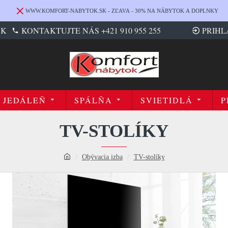
WWW.KOMFORT-NABYTOK.SK - ZĽAVA - 30% NA NÁBYTOK A DOPLNKY
SK
KONTAKTUJTE NÁS +421 910 955 255
PRIHL
JEDÁLEŇ
SPÁLŇA
SVIETIDLÁ
P
TV-STOLÍKY
Obývacia izba
TV-stolíky