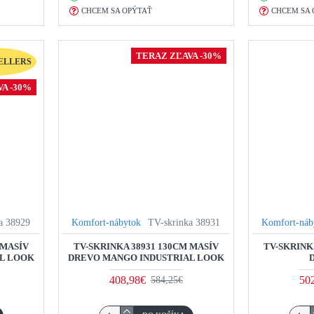
CHCEM SA OPÝTAŤ
CHCEM SA 
TERAZ ZĽAVA -30%
ELLERS
A -30%
a 38929
Komfort-nábytok
TV-skrinka 38931
Komfort-náb
 MASÍV
TV-SKRINKA 38931 130CM MASÍV
TV-SKRINK
L LOOK
DREVO MANGO INDUSTRIAL LOOK
408,98€
50
584,25€