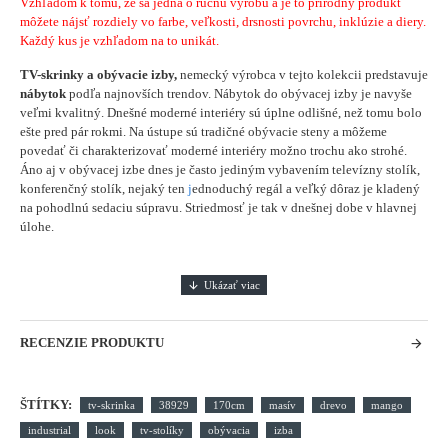
Vzhľadom k tomu, že sa jedná o ručnu výrobu a je to prírodný produkt
môžete nájsť rozdiely vo farbe, veľkosti, drsnosti povrchu, inklúzie a diery.
Každý kus je vzhľadom na to unikát.
TV-skrinky a obývacie izby,
nemecký výrobca v tejto kolekcii predstavuje
nábytok
podľa najnovších trendov. Nábytok do obývacej izby je navyše
veľmi kvalitný. Dnešné moderné interiéry sú úplne odlišné, než tomu bolo
ešte pred pár rokmi. Na ústupe sú tradičné obývacie steny a môžeme
povedať či charakterizovať moderné interiéry možno trochu ako strohé.
Áno aj v obývacej izbe dnes je často jediným vybavením televízny stolík,
konferenčný stolík, nejaký ten
j
ednoduchý regál a veľký dôraz je kladený
na pohodlnú sedaciu súpravu. Striedmosť je tak v dnešnej dobe v hlavnej
úlohe.
RECENZIE PRODUKTU
ŠTÍTKY:
tv-skrinka
38929
170cm
masív
drevo
mango
industrial
look
tv-stolíky
obývacia
izba