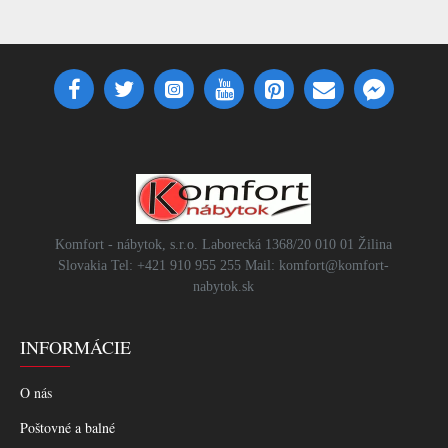
Komfort - nábytok, s.r.o. Laborecká 1368/20 010 01 Žilina
Slovakia Tel: +421 910 955 255 Mail: komfort@komfort-
nabytok.sk
INFORMÁCIE
O nás
Poštovné a balné