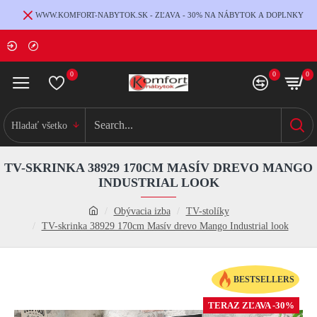
WWW.KOMFORT-NABYTOK.SK - ZĽAVA - 30% NA NÁBYTOK A DOPLNKY
0
0
0
Hladať všetko
TV-SKRINKA 38929 170CM MASÍV DREVO MANGO
INDUSTRIAL LOOK
Obývacia izba
TV-stolíky
TV-skrinka 38929 170cm Masív drevo Mango Industrial look
BESTSELLERS
TERAZ ZĽAVA -30%