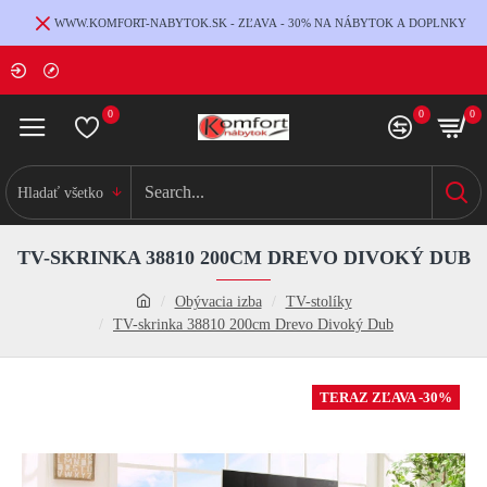
WWW.KOMFORT-NABYTOK.SK - ZĽAVA - 30% NA NÁBYTOK A DOPLNKY
0
0
0
Hladať všetko
TV-SKRINKA 38810 200CM DREVO DIVOKÝ DUB
Obývacia izba
TV-stolíky
TV-skrinka 38810 200cm Drevo Divoký Dub
TERAZ ZĽAVA -30%