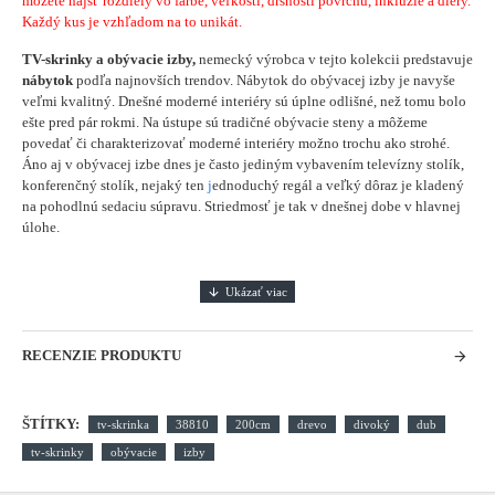
môžete nájsť rozdiely vo farbe, veľkosti, drsnosti povrchu, inklúzie a diery.
Každý kus je vzhľadom na to unikát.
TV-skrinky a obývacie izby,
nemecký výrobca v tejto kolekcii predstavuje
nábytok
podľa najnovších trendov. Nábytok do obývacej izby je navyše
veľmi kvalitný. Dnešné moderné interiéry sú úplne odlišné, než tomu bolo
ešte pred pár rokmi. Na ústupe sú tradičné obývacie steny a môžeme
povedať či charakterizovať moderné interiéry možno trochu ako strohé.
Áno aj v obývacej izbe dnes je často jediným vybavením televízny stolík,
konferenčný stolík, nejaký ten
j
ednoduchý regál a veľký dôraz je kladený
na pohodlnú sedaciu súpravu. Striedmosť je tak v dnešnej dobe v hlavnej
úlohe.
RECENZIE PRODUKTU
ŠTÍTKY:
tv-skrinka
38810
200cm
drevo
divoký
dub
tv-skrinky
obývacie
izby