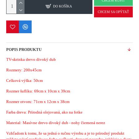
CHCEM KÚPIŤ
DO KOŠÍKA
CHCEM SA OPÝTAŤ
POPIS PRODUKTU
TV-skrinka drevo divoký dub
Rozmery: 200x45cm
Celková výška: 50cm
Rozmer šuflíku: 69cm x 10cm x 39cm
Rozmer otvoru: 71cm x 12cm x 38cm
Farba dreva: Prírodná olejovaná, ako na fotke
Material: Masívne drevo divoký dub - nohy čiernená nerez
Vzhľadom k tomu, že sa jedná o ručnu výrobu a je to prírodný produkt