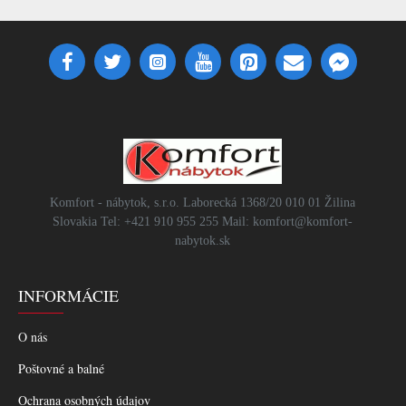
Komfort - nábytok, s.r.o. Laborecká 1368/20 010 01 Žilina
Slovakia Tel: +421 910 955 255 Mail: komfort@komfort-
nabytok.sk
INFORMÁCIE
O nás
Poštovné a balné
Ochrana osobných údajov