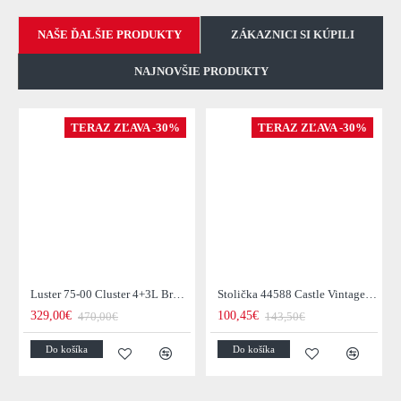
NAŠE ĎALŠIE PRODUKTY
ZÁKAZNICI SI KÚPILI
NAJNOVŠIE PRODUKTY
TERAZ ZĽAVA -30%
TERAZ ZĽAVA -30%
Luster 75-00 Cluster 4+3L Brown + Jantar Glass
Stolička 44588 Castle Vintage Black
329,00€
100,45€
470,00€
143,50€
Do košíka
Do košíka