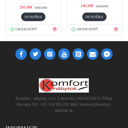
140,00€
200,00€
350,00€
500,00€
DO KOŠÍKA
DO KOŠÍKA
CHCEM KÚPIŤ
CHCEM KÚPIŤ
Komfort - nábytok, s.r.o. Laborecká 1368/20 010 01 Žilina
Slovakia Tel: +421 910 955 255 Mail: komfort@komfort-
nabytok.sk
INFORMÁCIE