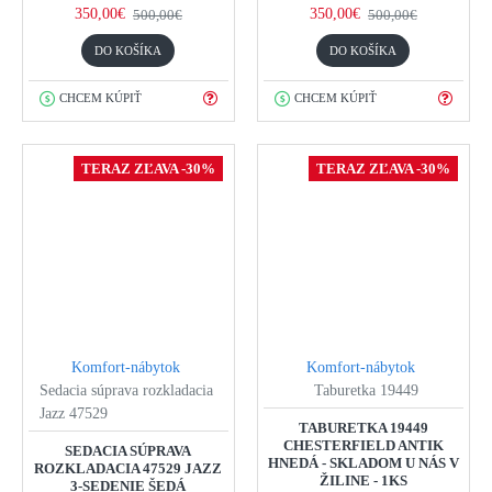
350,00€
350,00€
500,00€
500,00€
DO KOŠÍKA
DO KOŠÍKA
CHCEM KÚPIŤ
CHCEM KÚPIŤ
TERAZ ZĽAVA -30%
TERAZ ZĽAVA -30%
Komfort-nábytok
Komfort-nábytok
Sedacia súprava rozkladacia
Taburetka 19449
Jazz 47529
TABURETKA 19449
CHESTERFIELD ANTIK
SEDACIA SÚPRAVA
HNEDÁ - SKLADOM U NÁS V
ROZKLADACIA 47529 JAZZ
ŽILINE - 1KS
3-SEDENIE ŠEDÁ