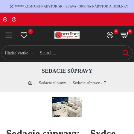
WWW.KOMFORT-NABYTOK.SK - ZĽAVA - 30% NA NÁBYTOK A DOPLNKY
0
0
0
Hladať všetko
SEDACIE SÚPRAVY
Sedacie súpravy
Sedacie súpravy - 7
Sedacie súpravy – Srdce