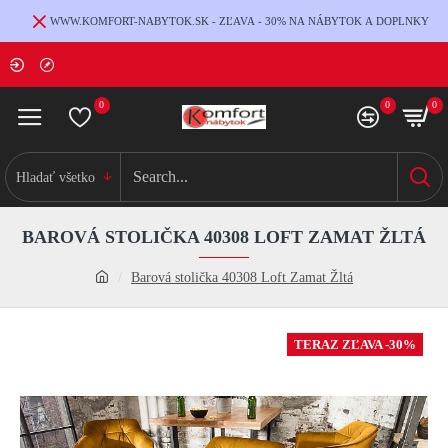
WWW.KOMFORT-NABYTOK.SK - ZĽAVA - 30% NA NÁBYTOK A DOPLNKY
0
0
0
Hladať všetko
BAROVÁ STOLIČKA 40308 LOFT ZAMAT ŽLTÁ
Barová stolička 40308 Loft Zamat Žltá
TERAZ ZĽAVA -30%