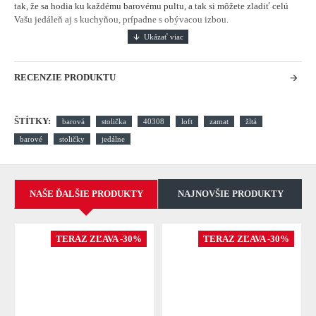
tak, že sa hodia ku každému barovému pultu, a tak si môžete zladiť celú
Vašu jedáleň aj s kuchyňou, prípadne s obývacou izbou.
RECENZIE PRODUKTU
ŠTÍTKY:
barová
stolička
40308
loft
zamat
žltá
barové
stoličky
jedálne
NAŠE ĎALŠIE PRODUKTY
NAJNOVŠIE PRODUKTY
TERAZ ZĽAVA -30%
TERAZ ZĽAVA -30%