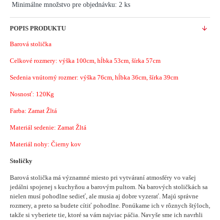
Minimálne množstvo pre objednávku: 2 ks
POPIS PRODUKTU
Barová stolička
Celkové rozmery: výška 100cm, hĺbka 53cm, šírka 57cm
Sedenia vnútorný rozmer: výška 76cm, hĺbka 36cm, šírka 39cm
Nosnosť: 120Kg
Farba: Zamat Žltá
Materiál sedenie: Zamat Žltá
Materiál nohy: Čierny kov
Stoličky
Barová stolička má významné miesto pri vytváraní atmosféry vo vašej
jedálni spojenej s kuchyňou a barovým pultom.
Na barových stoličkách sa
nielen musí pohodlne sedieť, ale musia aj dobre vyzerať. Majú správne
rozmery, a preto sa budete cítiť pohodlne. Ponúkame ich v rôznych štýloch,
takže si vyberiete tie, ktoré sa vám najviac páčia. Navyše sme ich navrhli