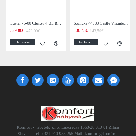
Luster 75-00 Cluster 4+3L Brown + Jantar Glass
Stolička 44588 Castle Vintage Black
329,00€
100,45€
470,00€
143,50€
Do košíka
Do košíka
Komfort - nábytok, s.r.o. Laborecká 1368/20 010 01 Žilina
Slovakia Tel: +421 910 955 255 Mail: komfort@komfort-