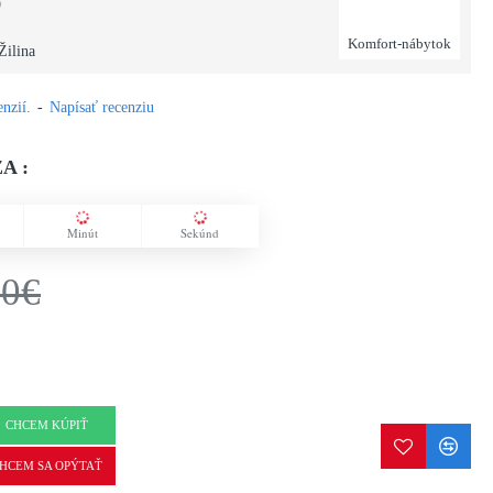
9
Komfort-nábytok
Žilina
nzií.
-
Napísať recenziu
A :
Minút
Sekúnd
50€
CHCEM KÚPIŤ
HCEM SA OPÝTAŤ