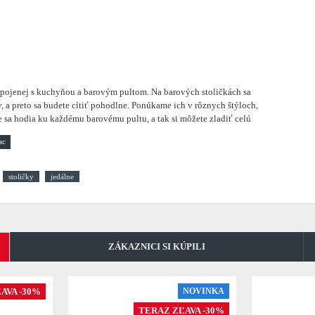
 spojenej s kuchyňou a barovým pultom.
Na barových stoličkách sa
, a preto sa budete cítiť pohodlne. Ponúkame ich v rôznych štýloch,
 že sa hodia ku každému barovému pultu, a tak si môžete zladiť celú
stoličky
jedálne
ZÁKAZNICI SI KÚPILI
AVA -30%
NOVINKA
TERAZ ZĽAVA -30%