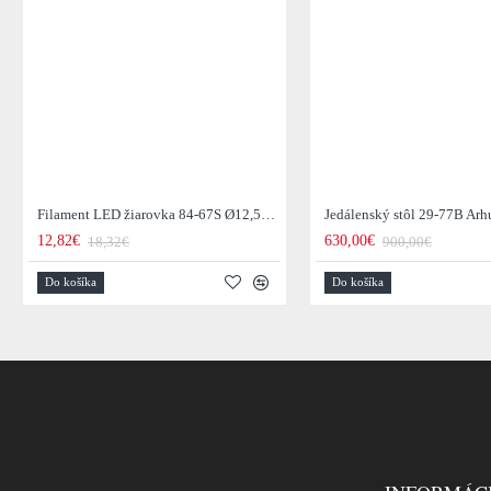
Filament LED žiarovka 84-67S Ø12,5cm Smoke grey glass
12,82€
630,00€
18,32€
900,00€
Do košíka
Do košíka