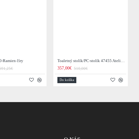
0-Ramien číry
Toaletný stolík/PC-stolík 47455 Atelier 120cm Natural Dub Dyha
357,00€
691,25€
510,00€
Do košíka