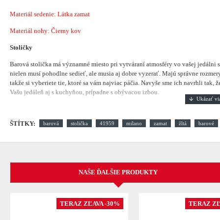
Materiál sedenie: Látka zamat
Materiál nohy: Čierny kov
Stoličky
Barová stolička má významné miesto pri vytváraní atmosféry vo vašej jedálni
nielen musí pohodlne sedieť, ale musia aj dobre vyzerať. Majú správne rozmery
takže si vyberiete tie, ktoré sa vám najviac páčia. Navyše sme ich navrhli tak,
Vašu jedáleň aj s kuchyňou, prípadne s obývacou izbou.
ŠTÍTKY:
barová
stolička
41959
milano
zamat
žltá
barové
NAŠE ĎALŠIE PRODUKTY
TERAZ ZĽAVA -30%
TERAZ ZĽ