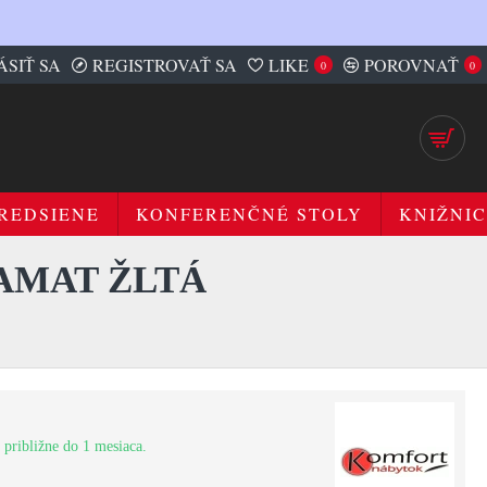
ÁSIŤ SA
REGISTROVAŤ SA
LIKE
POROVNAŤ
0
0
REDSIENE
KONFERENČNÉ STOLY
KNIŽNIC
AMAT ŽLTÁ
 približne do 1 mesiaca.