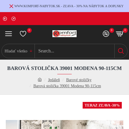
WWW.KOMFORT-NABYTOK.SK - ZĽAVA - 30% NA NÁBYTOK A DOPLNKY
0
0
0
Hladať všetko
BAROVÁ STOLIČKA 39001 MODENA 90-115CM
Jedáleň
Barové stoličky
Barová stolička 39001 Modena 90-115cm
TERAZ ZĽAVA -30%