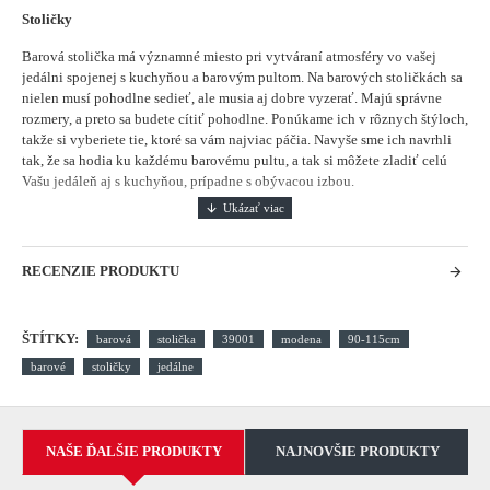
Stoličky
Barová stolička má významné miesto pri vytváraní atmosféry vo vašej
jedálni spojenej s kuchyňou a barovým pultom.
Na barových stoličkách sa
nielen musí pohodlne sedieť, ale musia aj dobre vyzerať. Majú správne
rozmery, a preto sa budete cítiť pohodlne. Ponúkame ich v rôznych štýloch,
takže si vyberiete tie, ktoré sa vám najviac páčia. Navyše sme ich navrhli
tak, že sa hodia ku každému barovému pultu, a tak si môžete zladiť celú
Vašu jedáleň aj s kuchyňou, prípadne s obývacou izbou.
RECENZIE PRODUKTU
ŠTÍTKY:
barová
stolička
39001
modena
90-115cm
barové
stoličky
jedálne
NAŠE ĎALŠIE PRODUKTY
NAJNOVŠIE PRODUKTY