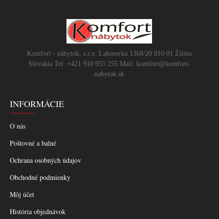
Komfort - nábytok, s.r.o. Laborecká 1368/20 010 01 Žilina
Slovakia Tel: +421 910 955 255 Mail: komfort@komfort-
nabytok.sk
INFORMÁCIE
O nás
Poštovné a balné
Ochrana osobných údajov
Obchodné podmienky
Môj účet
História objednávok