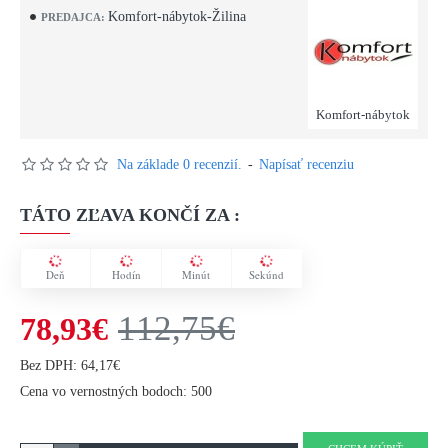
Komfort-nábytok-Žilina
PREDAJCA:
Komfort-nábytok
Na základe 0 recenzií.
-
Napísať recenziu
TÁTO ZĽAVA KONČÍ ZA :
Deň
Hodín
Minút
Sekúnd
112,75€
78,93€
Bez DPH: 64,17€
Cena vo vernostných bodoch: 500