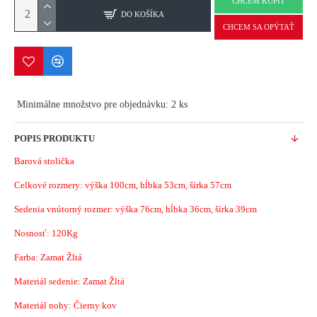
CHCEM KÚPIŤ
DO KOŠÍKA
CHCEM SA OPÝTAŤ
Minimálne množstvo pre objednávku: 2 ks
POPIS PRODUKTU
Barová stolička
Celkové rozmery: výška 100cm, hĺbka 53cm, šírka 57cm
Sedenia vnútorný rozmer: výška 76cm, hĺbka 36cm, šírka 39cm
Nosnosť: 120Kg
Farba: Zamat Žltá
Materiál sedenie: Zamat Žltá
Materiál nohy: Čierny kov