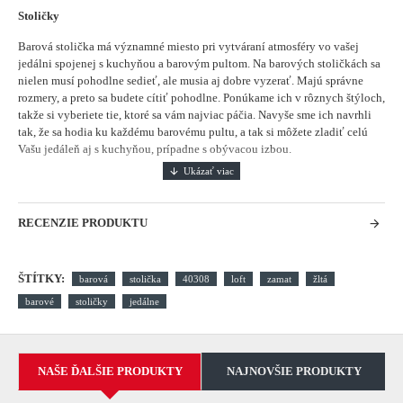
Stoličky
Barová stolička má významné miesto pri vytváraní atmosféry vo vašej
jedálni spojenej s kuchyňou a barovým pultom.
Na barových stoličkách sa
nielen musí pohodlne sedieť, ale musia aj dobre vyzerať. Majú správne
rozmery, a preto sa budete cítiť pohodlne. Ponúkame ich v rôznych štýloch,
takže si vyberiete tie, ktoré sa vám najviac páčia. Navyše sme ich navrhli
tak, že sa hodia ku každému barovému pultu, a tak si môžete zladiť celú
Vašu jedáleň aj s kuchyňou, prípadne s obývacou izbou.
RECENZIE PRODUKTU
ŠTÍTKY:
barová
stolička
40308
loft
zamat
žltá
barové
stoličky
jedálne
NAŠE ĎALŠIE PRODUKTY
NAJNOVŠIE PRODUKTY