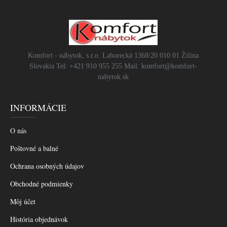
Komfort - nábytok, s.r.o. Laborecká 1368/20 010 01 Žilina
Slovakia Tel: +421 910 955 255 Mail: komfort@komfort-
nabytok.sk
INFORMÁCIE
O nás
Poštovné a balné
Ochrana osobných údajov
Obchodné podmienky
Môj účet
História objednávok