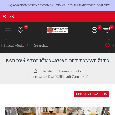
WWW.KOMFORT-NABYTOK.SK - ZĽAVA - 30% NA NÁBYTOK A DOPLNKY
0
0
0
Hladať všetko
BAROVÁ STOLIČKA 40308 LOFT ZAMAT ŽLTÁ
Jedáleň
Barové stoličky
Barová stolička 40308 Loft Zamat Žltá
TERAZ ZĽAVA -30%