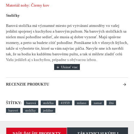
Materiál nohy: Čierny kov
Stoličky
Barová stolička má významné miesto pri vytváraní atmosféry vo vašej
jedálni spojenej s kuchyňou a barovým pultom.
Na barových stoličkách sa
nielen musí pohodlne sedieť, ale musia aj dobre vyzerať. Majú správne
rozmery, a preto sa budete cítiť pohodlne. Ponúkame ich v rôznych štýloch,
takže si vyberiete tie, ktoré sa vám najviac páčia. Navyše sme ich navrhli
tak, že sa hodia ku každému barovému pultu, a tak si môžete zladiť celú
Vašu jedáleň aj s kuchyňou, prípadne s obývacou izbou.
RECENZIE PRODUKTU
ŠTÍTKY:
barová
stolička
41959
milano
zamat
žltá
barové
stoličky
jedálne
NAŠE ĎALŠIE PRODUKTY
ZÁKAZNICI SI KÚPILI