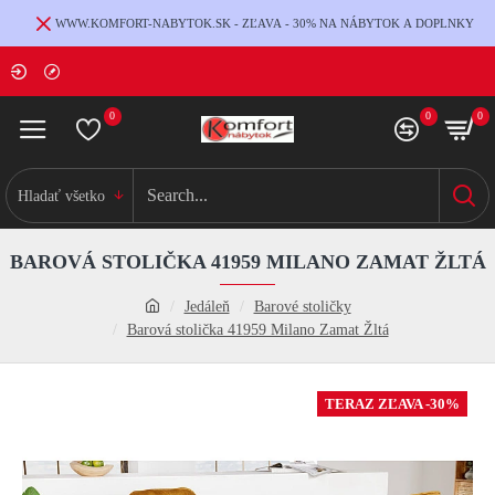
WWW.KOMFORT-NABYTOK.SK - ZĽAVA - 30% NA NÁBYTOK A DOPLNKY
0
0
0
Hladať všetko
BAROVÁ STOLIČKA 41959 MILANO ZAMAT ŽLTÁ
Jedáleň
Barové stoličky
Barová stolička 41959 Milano Zamat Žltá
TERAZ ZĽAVA -30%