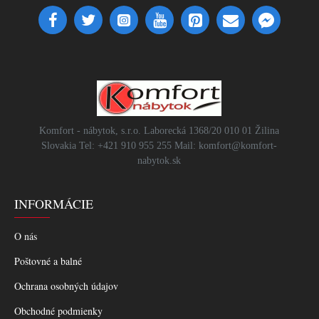
Komfort - nábytok, s.r.o. Laborecká 1368/20 010 01 Žilina
Slovakia Tel: +421 910 955 255 Mail: komfort@komfort-
nabytok.sk
INFORMÁCIE
O nás
Poštovné a balné
Ochrana osobných údajov
Obchodné podmienky