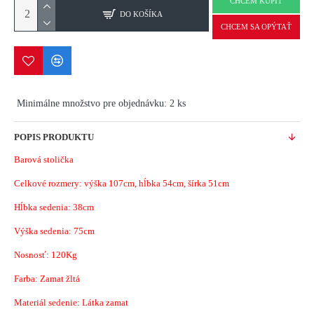
CHCEM KÚPIŤ
DO KOŠÍKA
CHCEM SA OPÝTAŤ
Minimálne množstvo pre objednávku: 2 ks
POPIS PRODUKTU
Barová stolička
Celkové rozmery: výška 107cm, hĺbka 54cm, šírka 51cm
Hĺbka sedenia: 38cm
Výška sedenia: 75cm
Nosnosť: 120Kg
Farba: Zamat žltá
Materiál sedenie: Látka zamat