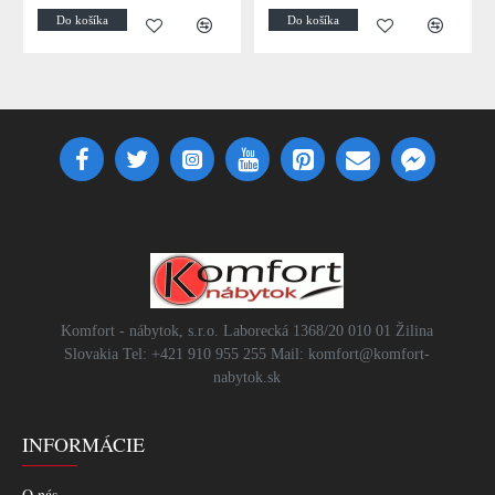
Do košíka
Do košíka
Komfort - nábytok, s.r.o. Laborecká 1368/20 010 01 Žilina
Slovakia Tel: +421 910 955 255 Mail: komfort@komfort-
nabytok.sk
INFORMÁCIE
O nás