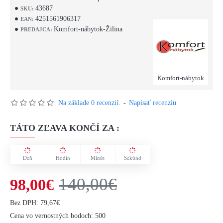
43687
SKU:
4251561906317
EAN:
Komfort-nábytok-Žilina
PREDAJCA:
Komfort-nábytok
Na základe 0 recenzií.
-
Napísať recenziu
TÁTO ZĽAVA KONČÍ ZA :
Deň
Hodín
Minút
Sekúnd
140,00€
98,00€
Bez DPH: 79,67€
Cena vo vernostných bodoch: 500