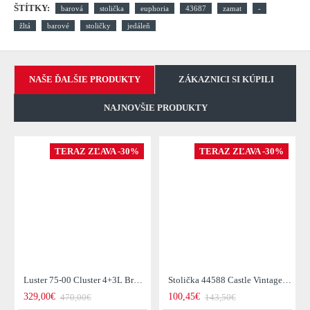
ŠTÍTKY:
barová
stolička
euphoria
43687
zamat
-
žltá
barové
stoličky
jedáleň
NAŠE ĎALŠIE PRODUKTY
ZÁKAZNICI SI KÚPILI
NAJNOVŠIE PRODUKTY
TERAZ ZĽAVA -30%
TERAZ ZĽAVA -30%
Luster 75-00 Cluster 4+3L Brown + Jantar Glass
Stolička 44588 Castle Vintage Black
329,00€
100,45€
470,00€
143,50€