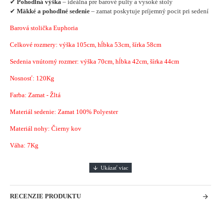
✔
Pohodlná výška
– ideálna pre barové pulty a vysoké stoly
✔
Mäkké a pohodlné sedenie
– zamat poskytuje príjemný pocit pri sedení
Barová stolička Euphoria
Celkové rozmery: výška 105cm, hĺbka 53cm, šírka 58cm
Sedenia vnútorný rozmer: výška 70cm, hĺbka 42cm, šírka 44cm
Nosnosť: 120Kg
Farba: Zamat - Žltá
Materiál sedenie: Zamat 100% Polyester
Materiál nohy: Čierny kov
Váha: 7Kg
RECENZIE PRODUKTU