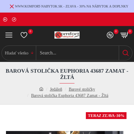
WWW.KOMFORT-NABYTOK.SK - ZĽAVA - 30% NA NÁBYTOK A DOPLNKY
0
0
0
Hladať všetko
BAROVÁ STOLIČKA EUPHORIA 43687 ZAMAT -
ŽLTÁ
Jedáleň
Barové stoličky
Barová stolička Euphoria 43687 Zamat - Žltá
TERAZ ZĽAVA -30%