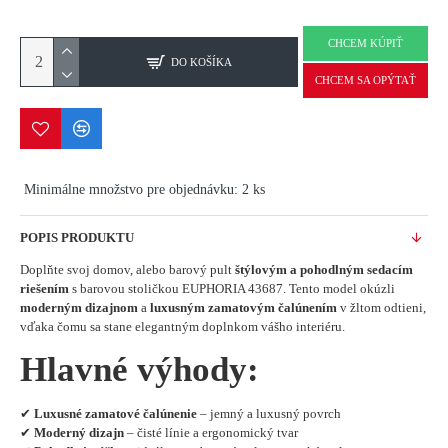
CHCEM KÚPIŤ
DO KOŠÍKA
CHCEM SA OPÝTAŤ
Minimálne množstvo pre objednávku: 2 ks
POPIS PRODUKTU
Doplňte svoj domov, alebo barový pult
štýlovým a pohodlným sedacím
riešením
s barovou stoličkou EUPHORIA 43687. Tento model okúzli
moderným dizajnom
a
luxusným zamatovým čalúnením
v žltom odtieni,
vďaka čomu sa stane elegantným doplnkom vášho interiéru.
Hlavné výhody:
✔
Luxusné zamatové čalúnenie
– jemný a luxusný povrch
✔
Moderný dizajn
– čisté línie a ergonomický tvar