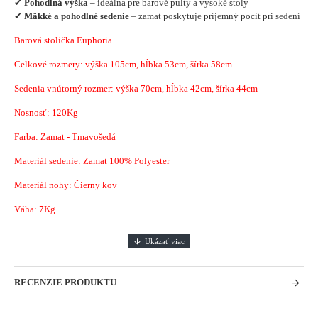
✔
Pohodlná výška
– ideálna pre barové pulty a vysoké stoly
✔
Mäkké a pohodlné sedenie
– zamat poskytuje príjemný pocit pri sedení
Barová stolička Euphoria
Celkové rozmery: výška 105cm, hĺbka 53cm, šírka 58cm
Sedenia vnútorný rozmer: výška 70cm, hĺbka 42cm, šírka 44cm
Nosnosť: 120Kg
Farba: Zamat - Tmavošedá
Materiál sedenie: Zamat 100% Polyester
Materiál nohy: Čierny kov
Váha: 7Kg
RECENZIE PRODUKTU