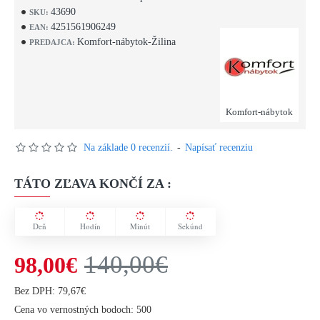
43690
SKU:
4251561906249
EAN:
Komfort-nábytok-Žilina
PREDAJCA:
Komfort-nábytok
Na základe 0 recenzií.
-
Napísať recenziu
TÁTO ZĽAVA KONČÍ ZA :
Deň
Hodín
Minút
Sekúnd
140,00€
98,00€
Bez DPH: 79,67€
Cena vo vernostných bodoch: 500