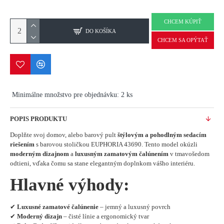
CHCEM KÚPIŤ
DO KOŠÍKA
CHCEM SA OPÝTAŤ
Minimálne množstvo pre objednávku: 2 ks
POPIS PRODUKTU
Doplňte svoj domov, alebo barový pult
štýlovým a pohodlným sedacím
riešením
s barovou stoličkou EUPHORIA 43690. Tento model okúzli
moderným dizajnom
a
luxusným zamatovým čalúnením
v tmavošedom
odtieni, vďaka čomu sa stane elegantným doplnkom vášho interiéru.
Hlavné výhody:
✔
Luxusné zamatové čalúnenie
– jemný a luxusný povrch
✔
Moderný dizajn
– čisté línie a ergonomický tvar