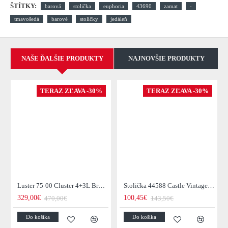
ŠTÍTKY:
barová
stolička
euphoria
43690
zamat
-
tmavošedá
barové
stoličky
jedáleň
NAŠE ĎALŠIE PRODUKTY
NAJNOVŠIE PRODUKTY
TERAZ ZĽAVA -30%
TERAZ ZĽAVA -30%
Luster 75-00 Cluster 4+3L Brown + Jantar Glass
Stolička 44588 Castle Vintage Black
329,00€
100,45€
470,00€
143,50€
Do košíka
Do košíka