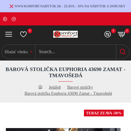
WWW.KOMFORT-NABYTOK.SK - ZĽAVA - 30% NA NÁBYTOK A DOPLNKY
0
0
0
Hladať všetko
BAROVÁ STOLIČKA EUPHORIA 43690 ZAMAT -
TMAVOŠEDÁ
Jedáleň
Barové stoličky
Barová stolička Euphoria 43690 Zamat - Tmavošedá
TERAZ ZĽAVA -30%