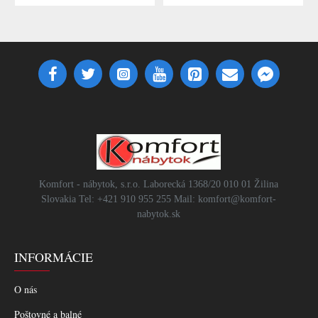
Komfort - nábytok, s.r.o. Laborecká 1368/20 010 01 Žilina
Slovakia Tel: +421 910 955 255 Mail: komfort@komfort-
nabytok.sk
INFORMÁCIE
O nás
Poštovné a balné