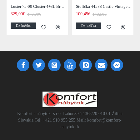
Luster 75-00 Cluster 4+3L Brown + Jantar Glass
Stolička 44588 Castle Vintage Black
329,00€
100,45€
470,00€
143,50€
Do košíka
Do košíka
Komfort - nábytok, s.r.o. Laborecká 1368/20 010 01 Žilina
Slovakia Tel: +421 910 955 255 Mail: komfort@komfort-
nabytok.sk