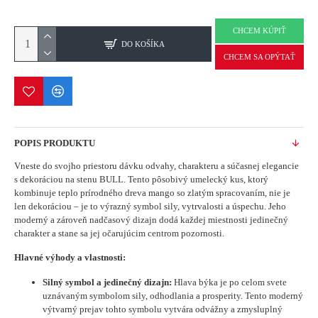
CHCEM KÚPIŤ
DO KOŠÍKA
CHCEM SA OPÝTAŤ
POPIS PRODUKTU
Vneste do svojho priestoru dávku odvahy, charakteru a súčasnej elegancie
s dekoráciou na stenu BULL. Tento pôsobivý umelecký kus, ktorý
kombinuje teplo prírodného dreva mango so zlatým spracovaním, nie je
len dekoráciou – je to výrazný symbol sily, vytrvalosti a úspechu. Jeho
moderný a zároveň nadčasový dizajn dodá každej miestnosti jedinečný
charakter a stane sa jej očarujúcim centrom pozornosti.
Hlavné výhody a vlastnosti:
Silný symbol a jedinečný dizajn:
Hlava býka je po celom svete
uznávaným symbolom sily, odhodlania a prosperity. Tento moderný
výtvarný prejav tohto symbolu vytvára odvážny a zmysluplný