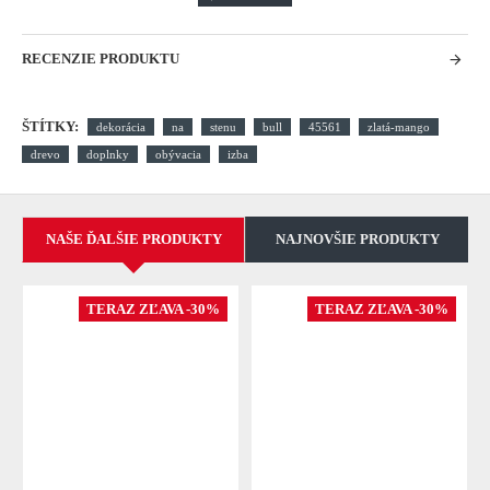
RECENZIE PRODUKTU
ŠTÍTKY:
dekorácia
na
stenu
bull
45561
zlatá-mango
drevo
doplnky
obývacia
izba
NAŠE ĎALŠIE PRODUKTY
NAJNOVŠIE PRODUKTY
TERAZ ZĽAVA -30%
TERAZ ZĽAVA -30%