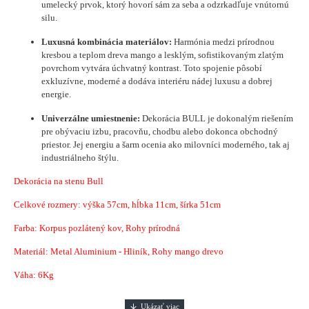
umelecký prvok, ktorý hovorí sám za seba a odzrkadľuje vnútornú
silu.
Luxusná kombinácia materiálov:
Harmónia medzi prírodnou
kresbou a teplom dreva mango a lesklým, sofistikovaným zlatým
povrchom vytvára úchvatný kontrast. Toto spojenie pôsobí
exkluzívne, moderné a dodáva interiéru nádej luxusu a dobrej
energie.
Univerzálne umiestnenie:
Dekorácia BULL je dokonalým riešením
pre obývaciu izbu, pracovňu, chodbu alebo dokonca obchodný
priestor. Jej energiu a šarm ocenia ako milovníci moderného, tak aj
industriálneho štýlu.
Dekorácia na stenu Bull
Celkové rozmery: výška 57cm, hĺbka 11cm, šírka 51cm
Farba: Korpus pozlátený kov, Rohy prírodná
Materiál: Metal Aluminium - Hliník, Rohy mango drevo
Váha: 6Kg