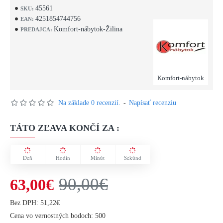
45561
SKU:
4251854744756
EAN:
Komfort-nábytok-Žilina
PREDAJCA:
Komfort-nábytok
Na základe 0 recenzií.
-
Napísať recenziu
TÁTO ZĽAVA KONČÍ ZA :
Deň
Hodín
Minút
Sekúnd
90,00€
63,00€
Bez DPH: 51,22€
Cena vo vernostných bodoch: 500