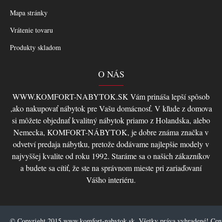
Mapa stránky
Vrátenie tovaru
Produkty skladom
O NÁS
WWW.KOMFORT-NABYTOK.SK Vám prináša lepší spôsob
,ako nakupovať nábytok pre Vašu domácnosť. V kľude z domova
si môžete objednať kvalitný nábytok priamo z Holandska, alebo
Nemecka, KOMFORT-NÁBYTOK, je dobre známa značka v
odvetví predaja nábytku, pretože dodávame najlepšie modely v
najvyššej kvalite od roku 1992. Staráme sa o našich zákazníkov
a budete sa cítiť, že ste na správnom mieste pri zariaďovaní
Vášho interiéru.
© Copyright 2015 www.komfort-nabytok.sk, Všetky práva vyhradené! Ce