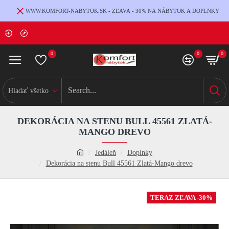
WWW.KOMFORT-NABYTOK.SK - ZĽAVA - 30% NA NÁBYTOK A DOPLNKY
0
0
0
Hladať všetko
DEKORÁCIA NA STENU BULL 45561 ZLATÁ-
MANGO DREVO
Jedáleň
Doplnky
Dekorácia na stenu Bull 45561 Zlatá-Mango drevo
TERAZ ZĽAVA -30%