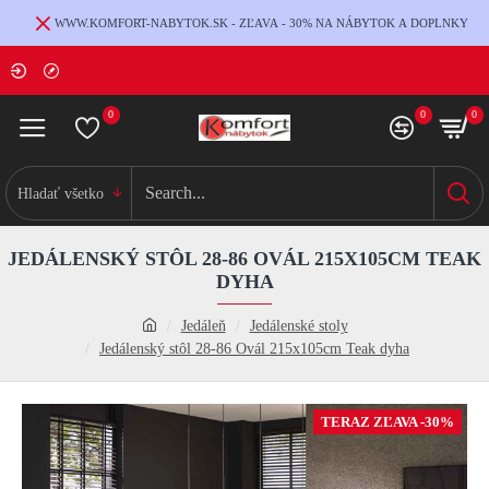
WWW.KOMFORT-NABYTOK.SK - ZĽAVA - 30% NA NÁBYTOK A DOPLNKY
0
0
0
Hladať všetko
JEDÁLENSKÝ STÔL 28-86 OVÁL 215X105CM TEAK
DYHA
Jedáleň
Jedálenské stoly
Jedálenský stôl 28-86 Ovál 215x105cm Teak dyha
TERAZ ZĽAVA -30%