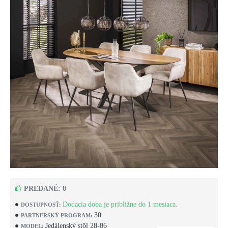
PREDANÉ: 0
Dodacia doba je približne do 1 mesiaca.
DOSTUPNOSŤ:
30
PARTNERSKÝ PROGRAM:
Jedálenský stôl 28-86
MODEL: