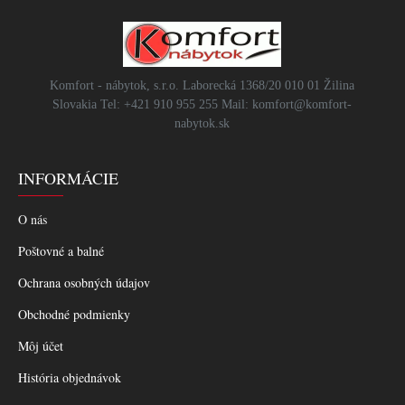
Komfort - nábytok, s.r.o. Laborecká 1368/20 010 01 Žilina
Slovakia Tel: +421 910 955 255 Mail: komfort@komfort-
nabytok.sk
INFORMÁCIE
O nás
Poštovné a balné
Ochrana osobných údajov
Obchodné podmienky
Môj účet
História objednávok