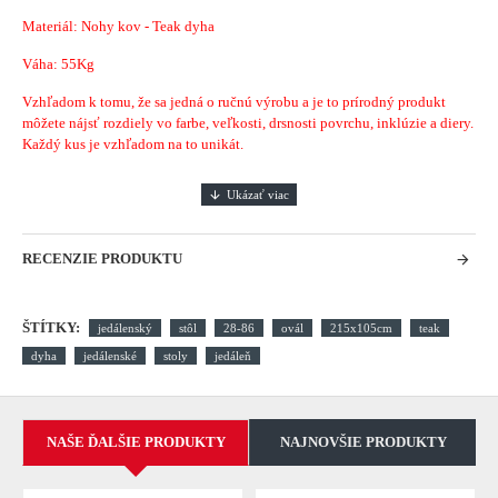
Materiál: Nohy kov - Teak dyha
Váha: 55Kg
Vzhľadom k tomu, že sa jedná o ručnú výrobu a je to prírodný produkt
môžete nájsť rozdiely vo farbe, veľkosti, drsnosti povrchu, inklúzie a diery.
Každý kus je vzhľadom na to unikát.
RECENZIE PRODUKTU
ŠTÍTKY:
jedálenský
stôl
28-86
ovál
215x105cm
teak
dyha
jedálenské
stoly
jedáleň
NAŠE ĎALŠIE PRODUKTY
NAJNOVŠIE PRODUKTY