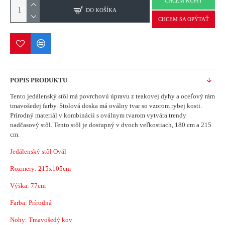
CHCEM KÚPIŤ
DO KOŠÍKA
CHCEM SA OPÝTAŤ
POPIS PRODUKTU
Tento jedálenský stôl má povrchovú úpravu z teakovej dyhy a oceľový rám
tmavošedej farby.
Stolová doska má oválny tvar so vzorom rybej kosti.
Prírodný materiál v kombinácii s oválnym tvarom vytvára trendy
nadčasový stôl.
Tento stôl je dostupný v dvoch veľkostiach, 180 cm a 215
cm.
Jedálenský stôl Ovál
Rozmery: 215x105cm
Výška: 77cm
Farba: Prírodná
Nohy: Tmavošedý kov