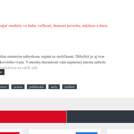
sť rozdiely vo farbe, veľkosti, drsnosti povrchu, inklúzie a diery.
vašim ostatným nábytkom, najmä so stoličkami. Dôležitý je aj tvar
kovitého tvaru. V menšej miestnosti vám najmenej miesta zaberie
zloženia na väčší stôl.
drevo
acacia
jedálenské
stoly
jedáleň