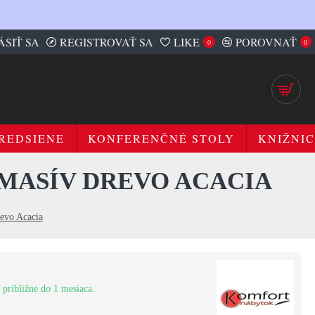
ÁSIŤ SA
REGISTROVAŤ SA
LIKE
POROVNAŤ
0
0
REDSIENE
KONFERENČNÉ STOLY
KNIŽNIC
 MASÍV DREVO ACACIA
evo Acacia
 približne do 1 mesiaca.