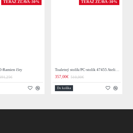
TERAZ ZĽAVA -30%
TERAZ ZĽAVA -30%
0-Ramien číry
Toaletný stolík/PC-stolík 47455 Atelier 120cm Natural Dub Dyha
357,00€
691,25€
510,00€
Do košíka