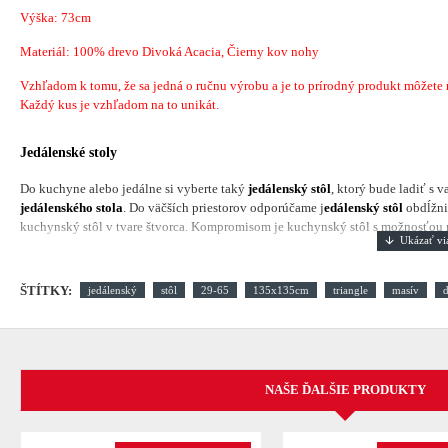
Výška: 73cm
Materiál: 100% drevo Divoká Acacia, Čierny kov nohy
Vzhľadom k tomu, že sa jedná o ručnu výrobu a je to prírodný produkt môžete náj
Každý kus je vzhľadom na to unikát.
Jedálenské stoly
Do kuchyne alebo jedálne si vyberte taký
jedálenský stôl
, ktorý bude ladiť s 
jedálenského stola
. Do väčších priestorov odporúčame j
edálenský stôl
obdĺžni
kuchynský stôl v tvare štvorca. Kompromisom je kuchynský stôl s možnosťou ro
ŠTÍTKY:
jedálenský
stôl
29-65
135x135cm
triangle
masív
NAŠE ĎALŠIE PRODUKTY