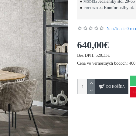
Jedálenský stôl 29-65
MODEL:
Komfort-nábytok-
PREDAJCA:
Na základe 0 rece
640,00€
Bez DPH: 520,33€
Cena vo vernostných bodoch: 400
DO KOŠÍKA
C