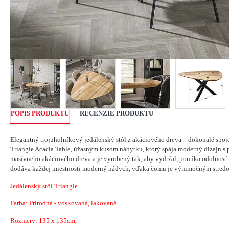
POPIS PRODUKTU
RECENZIE PRODUKTU
Elegantný trojuholníkový jedálenský stôl z akáciového dreva – dokonalé spoje
Triangle Acacia Table, úžasným kusom nábytku, ktorý spája moderný dizajn s 
masívneho akáciového dreva a je vyrobený tak, aby vydržal, ponúka odolnosť 
dodáva každej miestnosti moderný nádych, vďaka čomu je výnimočným stred
Jedálenský stôl Triangle
Farba: Prírodná - voskovaná, lakovaná
Rozmery: 135 x 135cm,