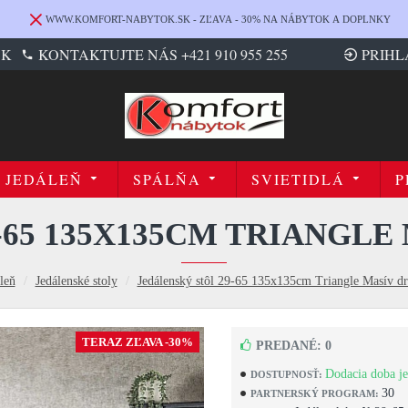
WWW.KOMFORT-NABYTOK.SK - ZĽAVA - 30% NA NÁBYTOK A DOPLNKY
SK
KONTAKTUJTE NÁS +421 910 955 255
PRIHL
JEDÁLEŇ
SPÁLŇA
SVIETIDLÁ
P
-65 135X135CM TRIANGLE
leň
Jedálenské stoly
Jedálenský stôl 29-65 135x135cm Triangle Masív dr
TERAZ ZĽAVA -30%
PREDANÉ: 0
Dodacia doba je
DOSTUPNOSŤ:
30
PARTNERSKÝ PROGRAM: