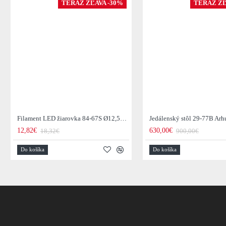
TERAZ ZĽAVA -30%
TERAZ ZĽ
Filament LED žiarovka 84-67S Ø12,5cm Smoke grey glass
12,82€
630,00€
18,32€
900,00€
Do košíka
Do košíka