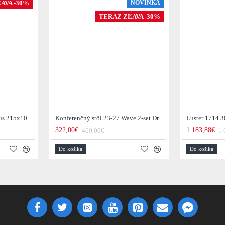
AVA -30%
NOVINKA
TERAZ ZĽAVA -30%
Jedálenský stôl 29-77B Arhus 215x105cm Drevo Hnedá Acacia
Konferenčný stôl 23-27 Wave 2-set Drevo Mango
Luster 1714 3
322,00€
1 183,88€
460,00€
1 
Do košíka
Do košíka