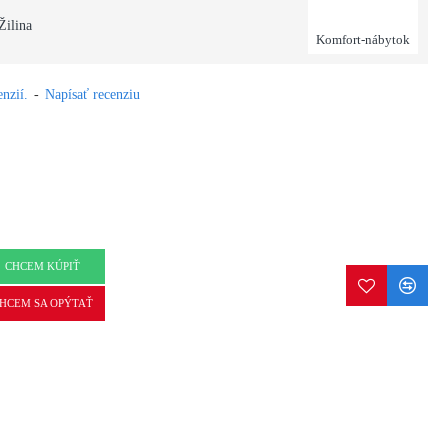
Žilina
Komfort-nábytok
nzií.
-
Napísať recenziu
CHCEM KÚPIŤ
HCEM SA OPÝTAŤ