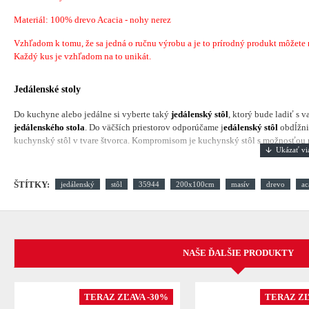
Materiál: 100% drevo Acacia - nohy nerez
Vzhľadom k tomu, že sa jedná o ručnu výrobu a je to prírodný produkt môžete náj
Každý kus je vzhľadom na to unikát.
Jedálenské stoly
Do kuchyne alebo jedálne si vyberte taký
jedálenský stôl
, ktorý bude ladiť s 
jedálenského stola
. Do väčších priestorov odporúčame j
edálenský stôl
obdĺžni
kuchynský stôl v tvare štvorca. Kompromisom je kuchynský stôl s možnosťou ro
ŠTÍTKY:
jedálenský
stôl
35944
200x100cm
masív
drevo
ac
NAŠE ĎALŠIE PRODUKTY
TERAZ ZĽAVA -30%
TERAZ ZĽ