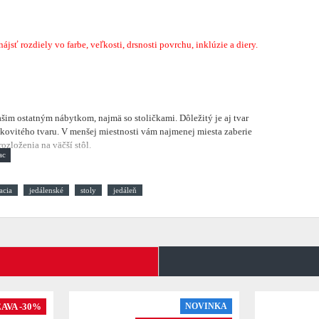
sť rozdiely vo farbe, veľkosti, drsnosti povrchu, inklúzie a diery.
vašim ostatným nábytkom, najmä so stoličkami. Dôležitý je aj tvar
kovitého tvaru. V menšej miestnosti vám najmenej miesta zaberie
zloženia na väčší stôl.
acia
jedálenské
stoly
jedáleň
AVA -30%
NOVINKA