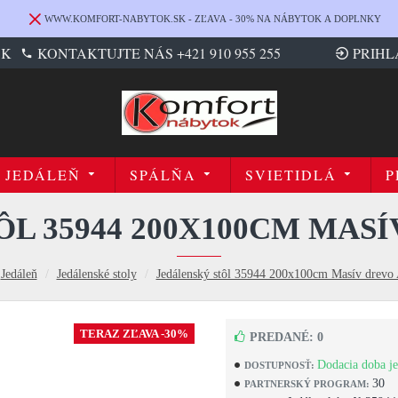
WWW.KOMFORT-NABYTOK.SK - ZĽAVA - 30% NA NÁBYTOK A DOPLNKY
SK
KONTAKTUJTE NÁS +421 910 955 255
PRIHL
JEDÁLEŇ
SPÁLŇA
SVIETIDLÁ
P
L 35944 200X100CM MAS
Jedáleň
Jedálenské stoly
Jedálenský stôl 35944 200x100cm Masív drevo 
TERAZ ZĽAVA -30%
PREDANÉ: 0
Dodacia doba je
DOSTUPNOSŤ:
30
PARTNERSKÝ PROGRAM: