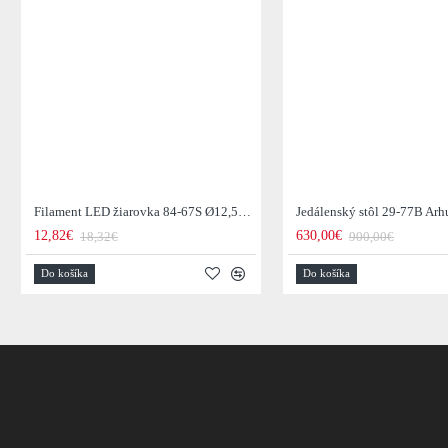
Filament LED žiarovka 84-67S Ø12,5cm Smoke grey glass
12,82€
630,00€
18,32€
900,00€
Do košíka
Do košíka