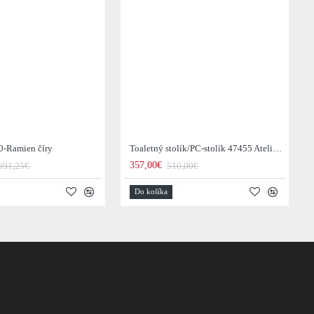
0-Ramien číry
Toaletný stolík/PC-stolík 47455 Atelier 120cm Natural Dub Dyha
357,00€
691,25€
510,00€
Do košíka