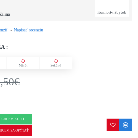
Komfort-nábytok
Žilina
nzií.
-
Napísať recenziu
A :
Minút
Sekúnd
,50€
CHCEM KÚPIŤ
HCEM SA OPÝTAŤ