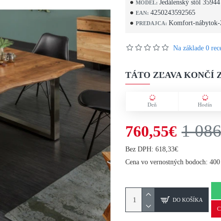
Jedálenský stôl 35944
MODEL:
4250243592565
EAN:
Komfort-nábytok-
PREDAJCA:
Na základe 0 rece
TÁTO ZĽAVA KONČÍ Z
Deň
Hodín
1 086
760,55€
Bez DPH: 618,33€
Cena vo vernostných bodoch: 400
DO KOŠÍKA
C