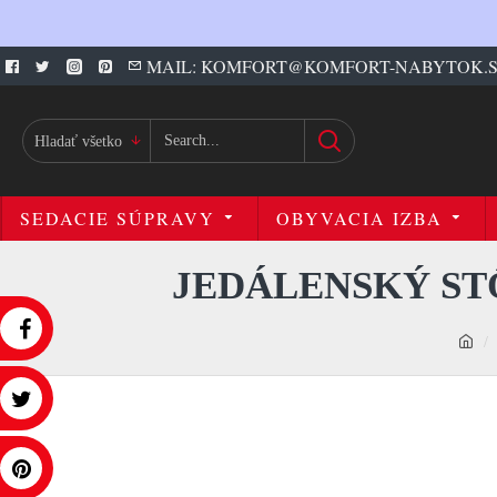
MAIL: KOMFORT@KOMFORT-NABYTOK.
Hladať všetko
SEDACIE SÚPRAVY
OBYVACIA IZBA
JEDÁLENSKÝ STÔ