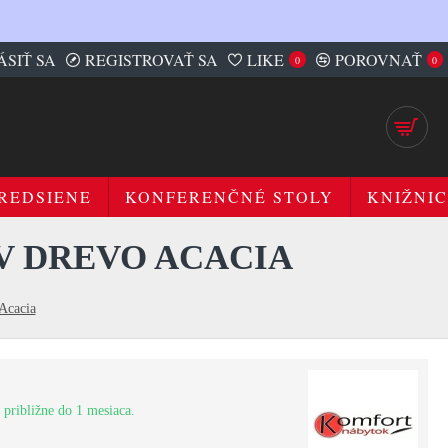
ÁSIŤ SA
REGISTROVAŤ SA
LIKE
POROVNAŤ
0
0
REDSIENE
KONFERENČNÉ STOLY
KNIŽNIC
ÍV DREVO ACACIA
Acacia
 približne do 1 mesiaca.