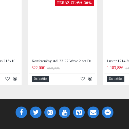
TERAZ ZĽAVA -30%
Jedálenský stôl 29-77B Arhus 215x105cm Drevo Hnedá Acacia
Konferenčný stôl 23-27 Wave 2-set Drevo Mango
Luster 1714 3
322,00€
1 183,88€
460,00€
1 
Do košíka
Do košíka