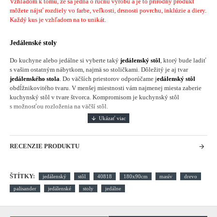
Vzhľadom k tomu, že sa jedná o ručnu výrobu a je to prírodný produkt
môžete nájsť rozdiely vo farbe, veľkosti, drsnosti povrchu, inklúzie a diery.
Každý kus je vzhľadom na to unikát.
Jedálenské stoly
Do kuchyne alebo jedálne si vyberte taký
jedálenský stôl
, ktorý bude ladiť
s vašim ostatným nábytkom, najmä so stoličkami. Dôležitý je aj tvar
jedálenského stola
. Do väčších priestorov odporúčame j
edálenský stôl
obdĺžnikovitého tvaru. V menšej miestnosti vám najmenej miesta zaberie
kuchynský stôl v tvare štvorca. Kompromisom je kuchynský stôl
s možnosťou rozloženia na väčší stôl.
RECENZIE PRODUKTU
ŠTÍTKY:
jedálenský
stôl
40818
180x90cm
masív
drevo
palisander
jedálenské
stoly
jedálne