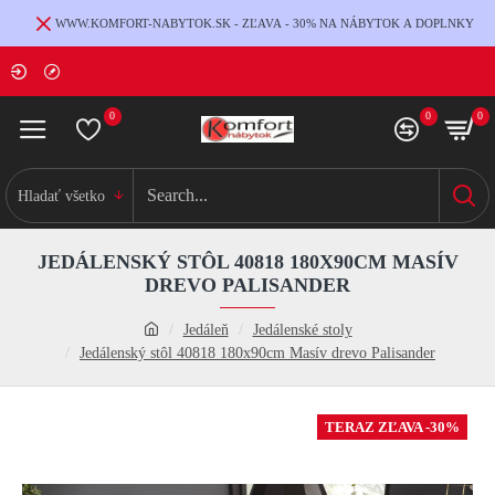
WWW.KOMFORT-NABYTOK.SK - ZĽAVA - 30% NA NÁBYTOK A DOPLNKY
0
0
0
Hladať všetko
JEDÁLENSKÝ STÔL 40818 180X90CM MASÍV
DREVO PALISANDER
Jedáleň
Jedálenské stoly
Jedálenský stôl 40818 180x90cm Masív drevo Palisander
TERAZ ZĽAVA -30%