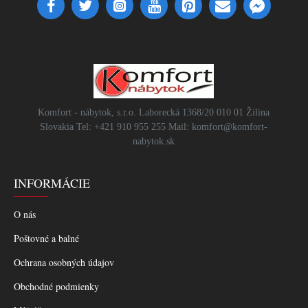
Komfort - nábytok, s.r.o. Laborecká 1368/20 010 01 Žilina
Slovakia Tel: +421 910 955 255 Mail: komfort@komfort-
nabytok.sk
INFORMÁCIE
O nás
Poštovné a balné
Ochrana osobných údajov
Obchodné podmienky