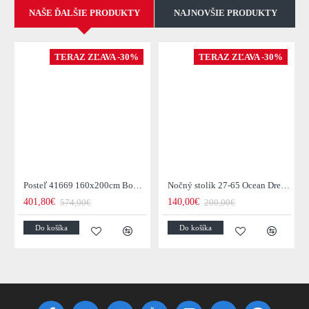
NAŠE ĎALŠIE PRODUKTY
NAJNOVŠIE PRODUKTY
TERAZ ZĽAVA -30%
TERAZ ZĽAVA -30%
Posteľ 41669 160x200cm Boutique Zamat Tmavošedá
Nočný stolík 27-65 Ocean Drevo Mango
401,80€
140,00€
574,00€
200,00€
Do košíka
Do košíka