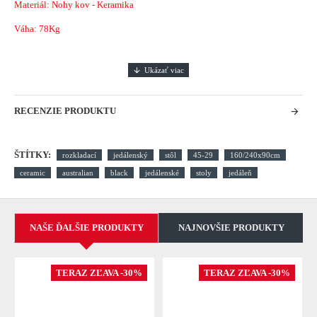
Materiál: Nohy kov - Keramika
Váha: 78Kg
RECENZIE PRODUKTU
ŠTÍTKY:
rozkladací
jedálenský
stôl
45-29
160/240x90cm
ceramic
australian
black
jedálenské
stoly
jedáleň
NAŠE ĎALŠIE PRODUKTY
NAJNOVŠIE PRODUKTY
TERAZ ZĽAVA -30%
TERAZ ZĽAVA -30%