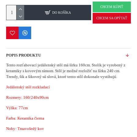
CHCEM KÚPIŤ
DO KOŠÍKA
CHCEM SA OPÝTAŤ
POPIS PRODUKTU
Tento rozťahovací jedálenský stôl má šírku 160cm.
Stolík je vyrobený z
keramiky s kovovým rámom.
Stôl je možné rozložiť na šírku 240 cm.
Trendy, šik a šikovný sú slová, ktoré tento stôl dokonale vystihujú.
Jedálenský stôl rozkladací
Rozmery: 160/240x90cm
Výška: 77cm
Farba: Keramika čierna
Nohy: Tmavošedý kov