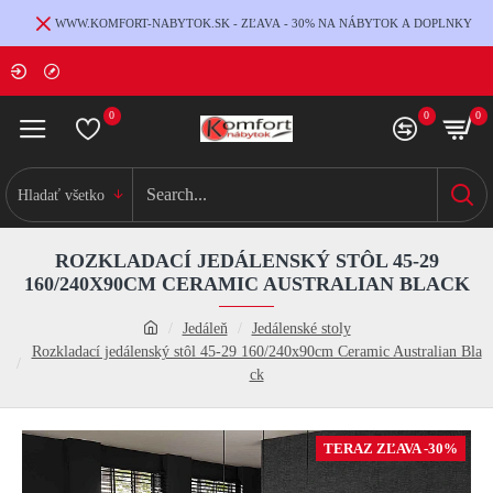
WWW.KOMFORT-NABYTOK.SK - ZĽAVA - 30% NA NÁBYTOK A DOPLNKY
0
0
0
Hladať všetko
ROZKLADACÍ JEDÁLENSKÝ STÔL 45-29
160/240X90CM CERAMIC AUSTRALIAN BLACK
Jedáleň
Jedálenské stoly
Rozkladací jedálenský stôl 45-29 160/240x90cm Ceramic Australian Bla
ck
TERAZ ZĽAVA -30%