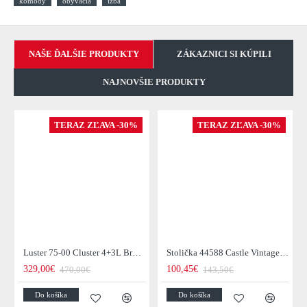
komody
obývacia
izba
NAŠE ĎALŠIE PRODUKTY
ZÁKAZNICI SI KÚPILI
NAJNOVŠIE PRODUKTY
TERAZ ZĽAVA -30%
TERAZ ZĽAVA -30%
Luster 75-00 Cluster 4+3L Brown + Jantar Glass
Stolička 44588 Castle Vintage Black
329,00€
100,45€
470,00€
143,50€
Do košíka
Do košíka