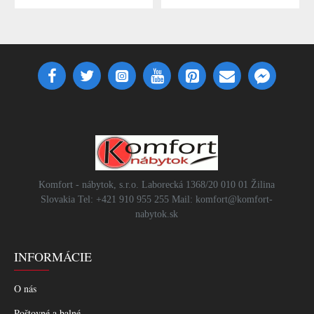
Komfort - nábytok, s.r.o. Laborecká 1368/20 010 01 Žilina
Slovakia Tel: +421 910 955 255 Mail: komfort@komfort-
nabytok.sk
INFORMÁCIE
O nás
Poštovné a balné