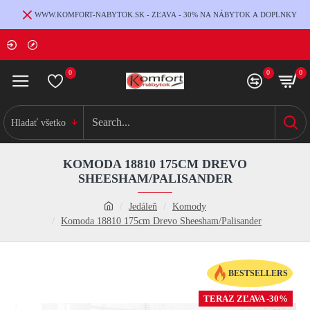
WWW.KOMFORT-NABYTOK.SK - ZĽAVA - 30% NA NÁBYTOK A DOPLNKY
0
0
0
Hladať všetko
KOMODA 18810 175CM DREVO
SHEESHAM/PALISANDER
Jedáleň
Komody
Komoda 18810 175cm Drevo Sheesham/Palisander
BESTSELLERS
TERAZ ZĽAVA -30%