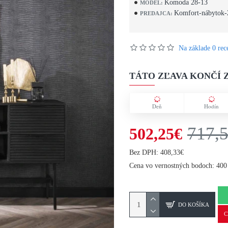
Komoda 28-13
MODEL:
Komfort-nábytok-
PREDAJCA:
Na základe 0 rece
TÁTO ZĽAVA KONČÍ Z
Deň
Hodín
717,
502,25€
Bez DPH: 408,33€
Cena vo vernostných bodoch: 400
DO KOŠÍKA
C