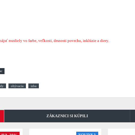
sť rozdiely vo farbe, veľkosti, drsnosti povrchu, inklúzie a diery.
dy
obývacia
izba
ZÁKAZNICI SI KÚPILI