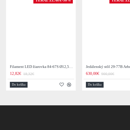
TERAZ ZĽAVA -30%
TERAZ ZĽ
Filament LED žiarovka 84-67S Ø12,5cm Smoke grey glass
12,82€
630,00€
18,32€
900,00€
Do košíka
Do košíka