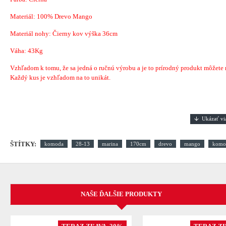
Materiál:
100% Drevo Mango
Materiál nohy: Čierny kov výška 36cm
Váha: 43Kg
Vzhľadom k tomu, že sa jedná o ručnú výrobu a je to prírodný produkt môžete náj
Každý kus je vzhľadom na to unikát.
ŠTÍTKY:
komoda
28-13
marina
170cm
drevo
mango
komo
NAŠE ĎALŠIE PRODUKTY