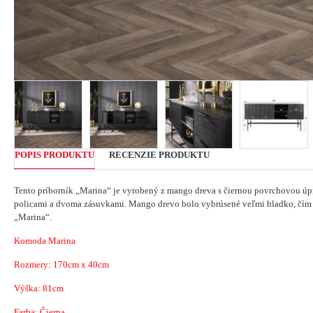
POPIS PRODUKTU
RECENZIE PRODUKTU
Tento príborník „Marina“ je vyrobený z mango dreva s čiernou povrchovou úp
policami a dvoma zásuvkami.
Mango drevo bolo vybrúsené veľmi hladko, čím 
„Marina“.
Komoda Marina
Rozmery:
170cm x 40cm
Výška: 81cm
Farba: Čierna