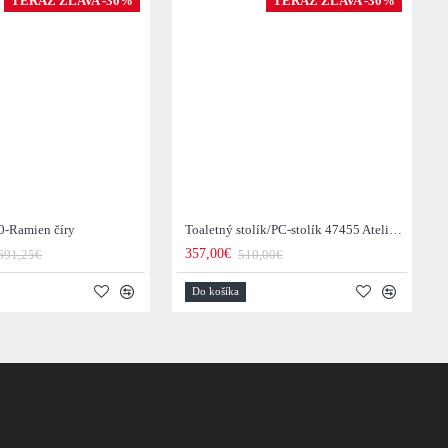
TERAZ ZĽAVA -30%
TERAZ ZĽAVA -30%
0-Ramien číry
Toaletný stolík/PC-stolík 47455 Atelier 120cm Natural Dub Dyha
357,00€
691,25€
510,00€
Do košíka