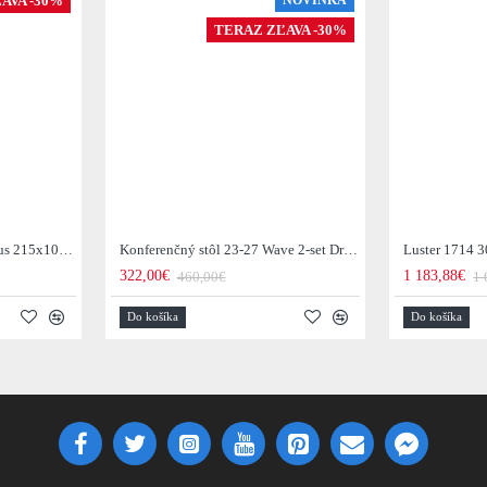
AVA -30%
NOVINKA
TERAZ ZĽAVA -30%
Jedálenský stôl 29-77B Arhus 215x105cm Drevo Hnedá Acacia
Konferenčný stôl 23-27 Wave 2-set Drevo Mango
Luster 1714 3
322,00€
1 183,88€
460,00€
1 
Do košíka
Do košíka