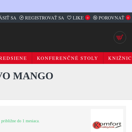
ÁSIŤ SA
REGISTROVAŤ SA
LIKE
POROVNAŤ
0
0
REDSIENE
KONFERENČNÉ STOLY
KNIŽNIC
EVO MANGO
 približne do 1 mesiaca.