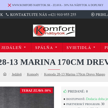
WWW.KOMFORT-NABYTOK.SK - ZĽAVA - 30% NA NÁBYTOK A DOPLNKY
SK
KONTAKTUJTE NÁS +421 910 955 255
PRIHL
JEDÁLEŇ
SPÁLŇA
SVIETIDLÁ
P
8-13 MARINA 170CM DR
Jedáleň
Komody
Komoda 28-13 Marina 170cm Drevo Mango
TERAZ ZĽAVA -30%
PREDANÉ: 0
Dodacia doba je
DOSTUPNOSŤ:
30
PARTNERSKÝ PROGRAM: