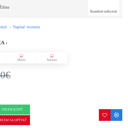
Žilina
Komfort-nábytok
nzií.
-
Napísať recenziu
A :
Minút
Sekúnd
50€
CHCEM KÚPIŤ
HCEM SA OPÝTAŤ