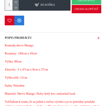
CHCEM KÚPIŤ
DO KOŠÍKA
CHCEM SA OPÝTAŤ
POPIS PRODUKTU
Komoda drevo Mango
Rozmery:
160cm x 50cm
Výška: 80cm
Zásuvky
: 3 x 47cm x 8cm x 37cm
Výška nôh: 12cm
Farba: Prírodná
Material:
Drevo Mango, Nohy šedý kov industrial look
Vzhľadom k tomu, že sa jedná o ručnu výrobu a je to prírodný produkt