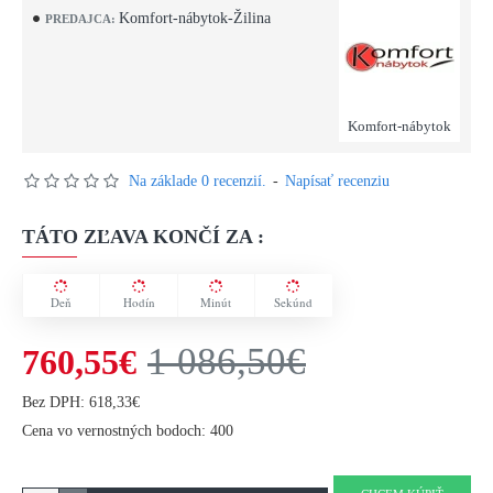
Komfort-nábytok-Žilina
PREDAJCA:
Komfort-nábytok
Na základe 0 recenzií.
-
Napísať recenziu
TÁTO ZĽAVA KONČÍ ZA :
Deň
Hodín
Minút
Sekúnd
1 086,50€
760,55€
Bez DPH: 618,33€
Cena vo vernostných bodoch: 400