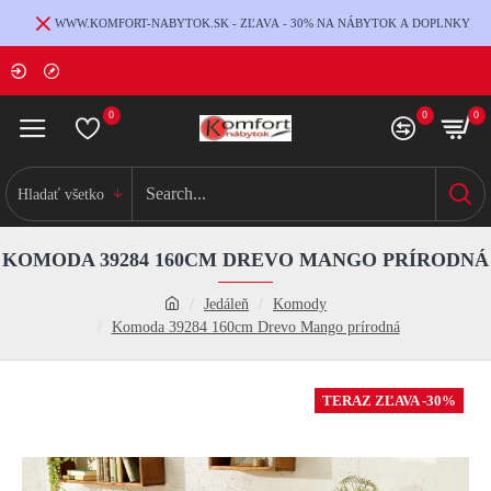
WWW.KOMFORT-NABYTOK.SK - ZĽAVA - 30% NA NÁBYTOK A DOPLNKY
0
0
0
Hladať všetko
KOMODA 39284 160CM DREVO MANGO PRÍRODNÁ
Jedáleň
Komody
Komoda 39284 160cm Drevo Mango prírodná
TERAZ ZĽAVA -30%