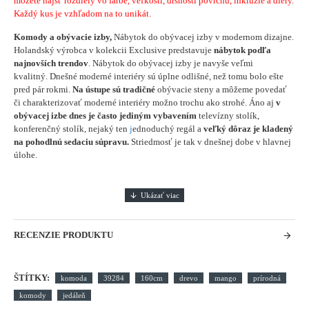
môžete nájsť rozdiely vo farbe, veľkosti, drsnosti povrchu, inklúzie a diery.
Každý kus je vzhľadom na to unikát.
Komody a obývacie izby,
Nábytok do obývacej izby v modernom dizajne.
Holandský výrobca v kolekcii Exclusive predstavuje
nábytok podľa
najnovších trendov
. Nábytok do obývacej izby je navyše veľmi
kvalitný. Dnešné moderné interiéry sú úplne odlišné, než tomu bolo ešte
pred pár rokmi.
Na ústupe sú tradičné
obývacie steny a môžeme povedať
či charakterizovať moderné interiéry možno trochu ako strohé. Áno aj
v
obývacej izbe dnes je často jediným vybavením
televízny stolík,
konferenčný stolík, nejaký ten
j
ednoduchý regál a
veľký dôraz je kladený
na pohodlnú sedaciu súpravu.
Striedmosť je tak v dnešnej dobe v hlavnej
úlohe.
RECENZIE PRODUKTU
ŠTÍTKY:
komoda
39284
160cm
drevo
mango
prírodná
komody
jedáleň