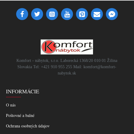
Komfort - nábytok, s.r.o. Laborecká 1368/20 010 01 Žilina
Slovakia Tel: +421 910 955 255 Mail: komfort@komfort-
nabytok.sk
INFORMÁCIE
O nás
Poštovné a balné
Ochrana osobných údajov