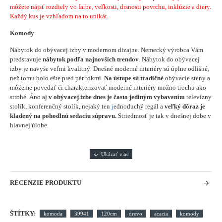
môžete nájsť rozdiely vo farbe, veľkosti, drsnosti povrchu, inklúzie a diery.
Každý kus je vzhľadom na to unikát.
Komody
Nábytok do obývacej izby v modernom dizajne. Nemecký výrobca Vám
predstavuje
nábytok podľa najnovších trendov
. Nábytok do obývacej
izby je navyše veľmi kvalitný. Dnešné moderné interiéry sú úplne odlišné,
než tomu bolo ešte pred pár rokmi.
Na ústupe sú tradičné
obývacie steny a
môžeme povedať či charakterizovať moderné interiéry možno trochu ako
strohé. Áno aj
v obývacej izbe dnes je často jediným vybavením
televízny
stolík, konferenčný stolík, nejaký ten
j
ednoduchý regál a
veľký dôraz je
kladený na pohodlnú sedaciu súpravu.
Striedmosť je tak v dnešnej dobe v
hlavnej úlohe.
RECENZIE PRODUKTU
ŠTÍTKY:
komoda
39941
120cm
drevo
acacia
komody