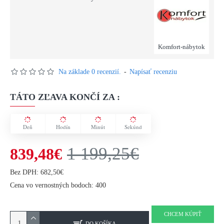
Komfort-nábytok
Na základe 0 recenzií.
-
Napísať recenziu
TÁTO ZĽAVA KONČÍ ZA :
Deň
Hodín
Minút
Sekúnd
1 199,25€
839,48€
Bez DPH: 682,50€
Cena vo vernostných bodoch: 400
CHCEM KÚPIŤ
DO KOŠÍKA