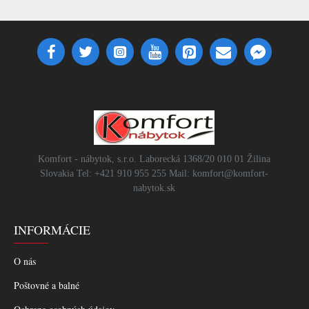
Komfort - nábytok, s.r.o. Laborecká 1368/20 010 01 Žilina
Slovakia Tel: +421 910 955 255 Mail: komfort@komfort-
nabytok.sk
INFORMÁCIE
O nás
Poštovné a balné