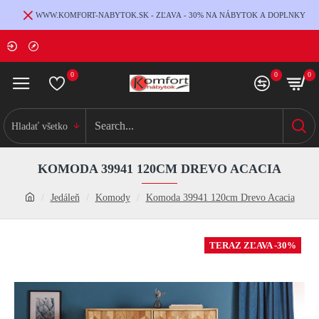
WWW.KOMFORT-NABYTOK.SK - ZĽAVA - 30% NA NÁBYTOK A DOPLNKY
0
0
0
Hladať všetko
KOMODA 39941 120CM DREVO ACACIA
Jedáleň
Komody
Komoda 39941 120cm Drevo Acacia
TERAZ ZĽAVA -30%