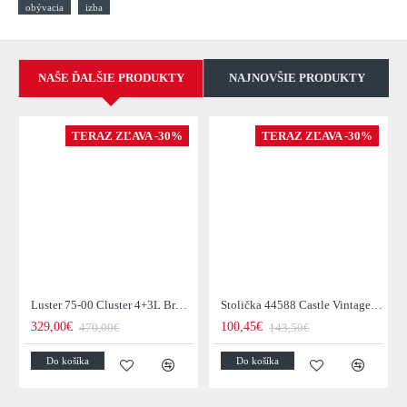
obývacia
izba
NAŠE ĎALŠIE PRODUKTY
NAJNOVŠIE PRODUKTY
TERAZ ZĽAVA -30%
TERAZ ZĽAVA -30%
Luster 75-00 Cluster 4+3L Brown + Jantar Glass
Stolička 44588 Castle Vintage Black
329,00€
100,45€
470,00€
143,50€
Do košíka
Do košíka