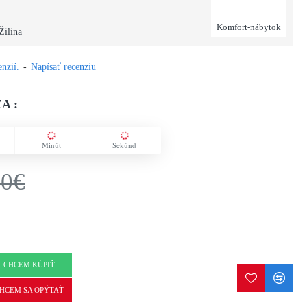
Komfort-nábytok
Žilina
nzií.
-
Napísať recenziu
A :
Minút
Sekúnd
50€
CHCEM KÚPIŤ
HCEM SA OPÝTAŤ