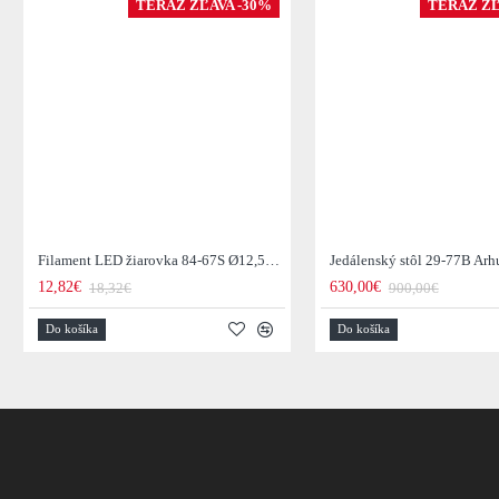
TERAZ ZĽAVA -30%
TERAZ ZĽ
Filament LED žiarovka 84-67S Ø12,5cm Smoke grey glass
12,82€
630,00€
18,32€
900,00€
Do košíka
Do košíka