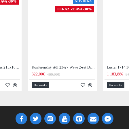
AVA -30%
NOVINKA
TERAZ ZĽAVA -30%
Jedálenský stôl 29-77B Arhus 215x105cm Drevo Hnedá Acacia
Konferenčný stôl 23-27 Wave 2-set Drevo Mango
Luster 1714 3
322,00€
1 183,88€
460,00€
1 
Do košíka
Do košíka