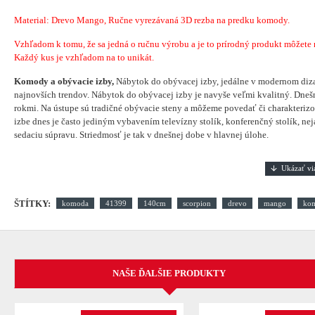
Material:
Drevo Mango, Ručne vyrezávaná 3D rezba na predku komody.
Vzhľadom k tomu, že sa jedná o ručnu výrobu a je to prírodný produkt môžete náj
Každý kus je vzhľadom na to unikát.
Komody a obývacie izby,
Nábytok do obývacej izby, jedálne v modernom diza
najnovších trendov. Nábytok do obývacej izby je navyše veľmi kvalitný. Dnešn
rokmi. Na ústupe sú tradičné obývacie steny a môžeme povedať či charakterizo
izbe dnes je často jediným vybavením televízny stolík, konferenčný stolík, ne
sedaciu súpravu. Striedmosť je tak v dnešnej dobe v hlavnej úlohe.
ŠTÍTKY:
komoda
41399
140cm
scorpion
drevo
mango
ko
NAŠE ĎALŠIE PRODUKTY