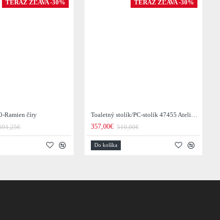
TERAZ ZĽAVA -30%
TERAZ ZĽAVA -30%
0-Ramien číry
Toaletný stolík/PC-stolík 47455 Atelier 120cm Natural Dub Dyha
357,00€
691,25€
510,00€
Do košíka