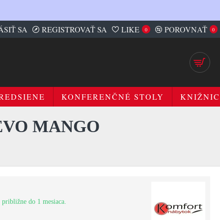
ÁSIŤ SA
REGISTROVAŤ SA
LIKE
POROVNAŤ
0
0
REDSIENE
KONFERENČNÉ STOLY
KNIŽNIC
REVO MANGO
 približne do 1 mesiaca.