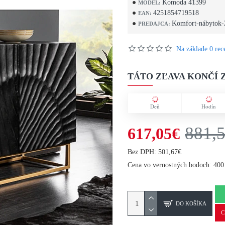
Komoda 41399
MODEL:
4251854719518
EAN:
Komfort-nábytok-
PREDAJCA:
Na základe 0 rece
TÁTO ZĽAVA KONČÍ Z
Deň
Hodín
881,
617,05€
Bez DPH: 501,67€
Cena vo vernostných bodoch: 400
DO KOŠÍKA
C