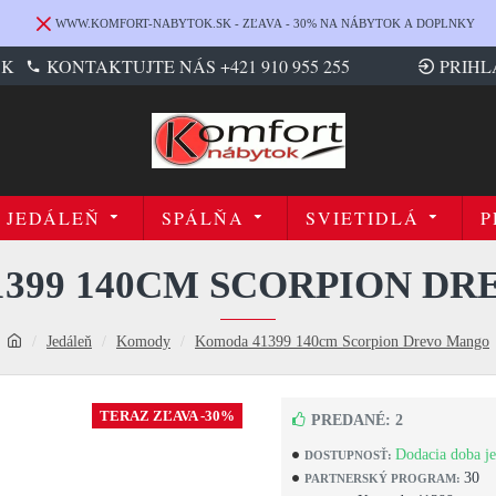
WWW.KOMFORT-NABYTOK.SK - ZĽAVA - 30% NA NÁBYTOK A DOPLNKY
SK
KONTAKTUJTE NÁS +421 910 955 255
PRIHL
JEDÁLEŇ
SPÁLŇA
SVIETIDLÁ
P
399 140CM SCORPION D
Jedáleň
Komody
Komoda 41399 140cm Scorpion Drevo Mango
TERAZ ZĽAVA -30%
PREDANÉ: 2
Dodacia doba je
DOSTUPNOSŤ:
30
PARTNERSKÝ PROGRAM: