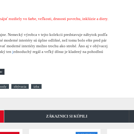
sť rozdiely vo farbe, veľkosti, drsnosti povrchu, inklúzie a diery.
jne. Nemecký výrobca v tejto kolekcii predstavuje nábytok podľa
é moderné interiéry sú úplne odlišné, než tomu bolo ešte pred pár
vať moderné interiéry možno trochu ako strohé. Áno aj v obývacej
jaký ten
j
ednoduchý regál a veľký dôraz je kladený na pohodlnú
mody
obývacia
izba
ZÁKAZNICI SI KÚPILI