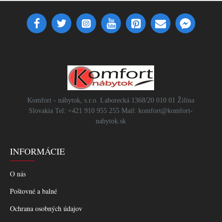
Komfort - nábytok, s.r.o. Laborecká 1368/20 010 01 Žilina
Slovakia Tel: +421 910 955 255 Mail: komfort@komfort-
nabytok.sk
INFORMÁCIE
O nás
Poštovné a balné
Ochrana osobných údajov