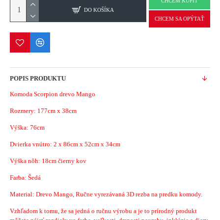
CHCEM KÚPIŤ
DO KOŠÍKA
CHCEM SA OPÝTAŤ
POPIS PRODUKTU
Komoda Scorpion drevo Mango
Rozmery:
177cm x 38cm
Výška: 76cm
Dvierka vnútro: 2 x 86cm x 52cm x 34cm
Výška nôh: 18cm čierny kov
Farba: Šedá
Material:
Drevo Mango, Ručne vyrezávaná 3D rezba na predku komody.
Vzhľadom k tomu, že sa jedná o ručnu výrobu a je to prírodný produkt