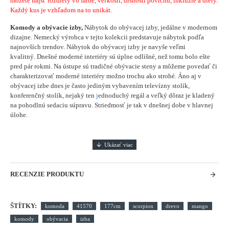
môžete nájsť rozdiely vo farbe, veľkosti, drsnosti povrchu, inklúzie a diery.
Každý kus je vzhľadom na to unikát.
Komody a obývacie izby,
Nábytok do obývacej izby, jedálne v modernom
dizajne. Nemecký výrobca v tejto kolekcii predstavuje nábytok podľa
najnovších trendov. Nábytok do obývacej izby je navyše veľmi
kvalitný. Dnešné moderné interiéry sú úplne odlišné, než tomu bolo ešte
pred pár rokmi. Na ústupe sú tradičné obývacie steny a môžeme povedať či
charakterizovať moderné interiéry možno trochu ako strohé. Áno aj v
obývacej izbe dnes je často jediným vybavením televízny stolík,
konferenčný stolík, nejaký ten
j
ednoduchý regál a veľký dôraz je kladený
na pohodlnú sedaciu súpravu. Striedmosť je tak v dnešnej dobe v hlavnej
úlohe.
RECENZIE PRODUKTU
ŠTÍTKY:
komoda
41570
177cm
scorpion
drevo
mango
komody
obývacia
izba