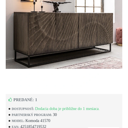
PREDANÉ: 1
Dodacia doba je približne do 1 mesiaca.
DOSTUPNOSŤ:
30
PARTNERSKÝ PROGRAM:
Komoda 41570
MODEL:
4251854719532
EAN: