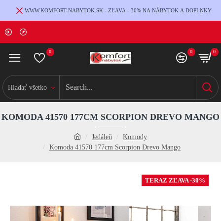
WWW.KOMFORT-NABYTOK.SK - ZĽAVA - 30% NA NÁBYTOK A DOPLNKY
0
0
0
Hladať všetko
KOMODA 41570 177CM SCORPION DREVO MANGO
Jedáleň
Komody
Komoda 41570 177cm Scorpion Drevo Mango
TERAZ ZĽAVA -30%