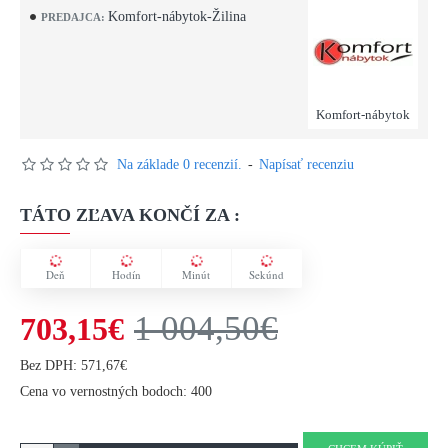
Komfort-nábytok-Žilina
PREDAJCA:
Komfort-nábytok
Na základe 0 recenzií.
-
Napísať recenziu
TÁTO ZĽAVA KONČÍ ZA :
Deň
Hodín
Minút
Sekúnd
1 004,50€
703,15€
Bez DPH: 571,67€
Cena vo vernostných bodoch: 400