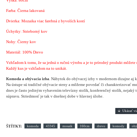
Výška: 80cm
Farba: Čierna lakovaná
Dvierka: Mozaika viac farebná z byvolích kostí
Úchytky: Strieborný kov
Nohy: Čierny kov
Materiál:
100% Drevo
Vzhľadom k tomu, že sa jedná o ručnú výrobu a je to prírodný produkt môžete náj
Každý kus je vzhľadom na to unikát.
Komoda a obývacia izba
. Nábytok do obývacej izby v modernom dizajne aj k
Na ústupe sú tradičné obývacie steny a môžeme povedať či charakterizovať mod
dnes je často jediným vybavením televízny stolík, konferenčný stolík, nejaký 
súpravu. Striedmosť je tak v dnešnej dobe v hlavnej úlohe.
ŠTÍTKY:
komoda
43345
mosaik
160cm
drevo
komody
obý