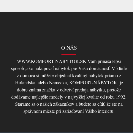
O NÁS
WWW.KOMFORT-NABYTOK.SK Vám prináša lepší
spôsob ,ako nakupovať nábytok pre Vašu domácnosť. V kľude
z domova si môžete objednať kvalitný nábytok priamo z
Holandska, alebo Nemecka, KOMFORT-NÁBYTOK, je
dobre známa značka v odvetví predaja nábytku, pretože
dodávame najlepšie modely v najvyššej kvalite od roku 1992.
Staráme sa o našich zákazníkov a budete sa cítiť, že ste na
správnom mieste pri zariaďovaní Vášho interiéru.