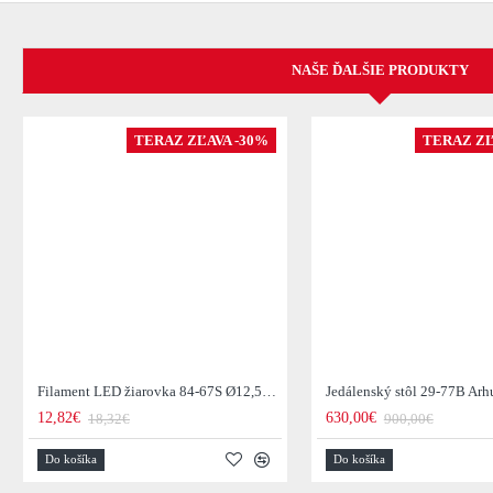
NAŠE ĎALŠIE PRODUKTY
TERAZ ZĽAVA -30%
TERAZ ZĽ
Filament LED žiarovka 84-67S Ø12,5cm Smoke grey glass
12,82€
630,00€
18,32€
900,00€
Do košíka
Do košíka