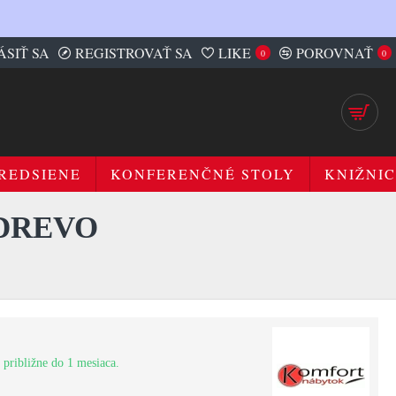
ÁSIŤ SA
REGISTROVAŤ SA
LIKE
POROVNAŤ
0
0
REDSIENE
KONFERENČNÉ STOLY
KNIŽNIC
 DREVO
 približne do 1 mesiaca.