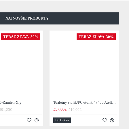
NAJNOVŠIE PRODUKTY
TERAZ ZĽAVA -30%
TERAZ ZĽAVA -30%
0-Ramien číry
Toaletný stolík/PC-stolík 47455 Atelier 120cm Natural Dub Dyha
357,00€
691,25€
510,00€
Do košíka