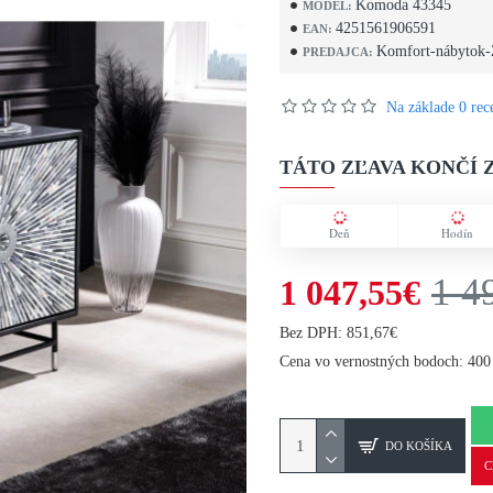
Komoda 43345
MODEL:
4251561906591
EAN:
Komfort-nábytok-
PREDAJCA:
Na základe 0 rece
TÁTO ZĽAVA KONČÍ Z
Deň
Hodín
1 4
1 047,55€
Bez DPH: 851,67€
Cena vo vernostných bodoch: 400
DO KOŠÍKA
C