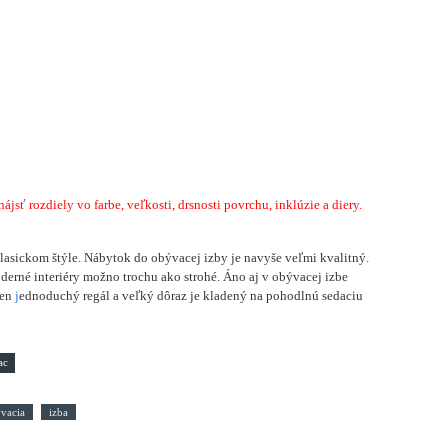
sť rozdiely vo farbe, veľkosti, drsnosti povrchu, inklúzie a diery.
lasickom štýle. Nábytok do obývacej izby je navyše veľmi kvalitný.
erné interiéry možno trochu ako strohé. Áno aj v obývacej izbe
ten
j
ednoduchý regál a veľký dôraz je kladený na pohodlnú sedaciu
vacia
izba