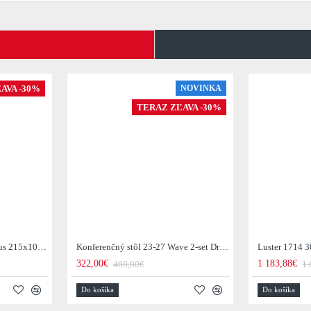
AVA -30%
NOVINKA
TERAZ ZĽAVA -30%
Jedálenský stôl 29-77B Arhus 215x105cm Drevo Hnedá Acacia
Konferenčný stôl 23-27 Wave 2-set Drevo Mango
Luster 1714 3
322,00€
1 183,88€
460,00€
1 
Do košíka
Do košíka