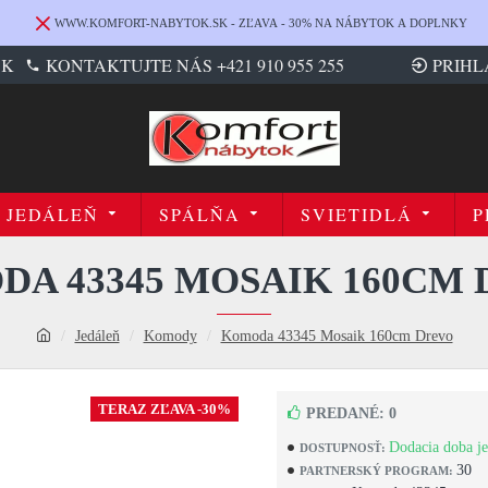
WWW.KOMFORT-NABYTOK.SK - ZĽAVA - 30% NA NÁBYTOK A DOPLNKY
SK
KONTAKTUJTE NÁS +421 910 955 255
PRIHL
JEDÁLEŇ
SPÁLŇA
SVIETIDLÁ
P
A 43345 MOSAIK 160CM
Jedáleň
Komody
Komoda 43345 Mosaik 160cm Drevo
TERAZ ZĽAVA -30%
PREDANÉ: 0
Dodacia doba je
DOSTUPNOSŤ:
30
PARTNERSKÝ PROGRAM: