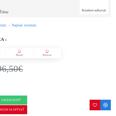
Komfort-nábytok
Žilina
nzií.
-
Napísať recenziu
A :
Minút
Sekúnd
96,50€
CHCEM KÚPIŤ
HCEM SA OPÝTAŤ