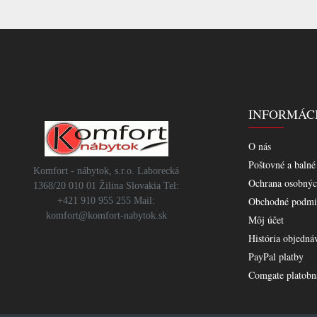
INFORMÁC
O nás
Poštovné a balné
Komfort - nábytok, s.r.o. Laborecká
Ochrana osobnýc
1368/20 010 01 Žilina Slovakia Tel:
Obchodné podmi
+421 910 955 255 Mail:
komfort@komfort-nabytok.sk
Môj účet
História objedná
PayPal platby
Comgate platobn