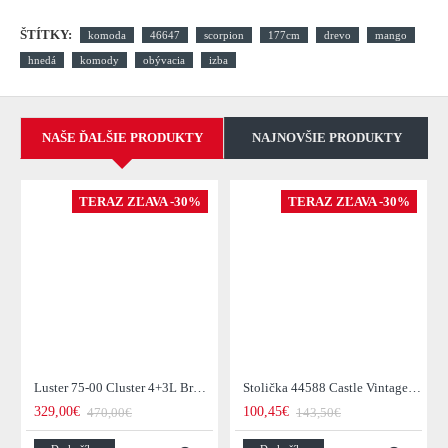
ŠTÍTKY:
komoda
46647
scorpion
177cm
drevo
mango
hnedá
komody
obývacia
izba
NAŠE ĎALŠIE PRODUKTY
NAJNOVŠIE PRODUKTY
TERAZ ZĽAVA -30%
TERAZ ZĽAVA -30%
Luster 75-00 Cluster 4+3L Brown + Jantar Glass
Stolička 44588 Castle Vintage Black
329,00€
100,45€
470,00€
143,50€