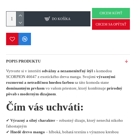
CHCEM KÚPIŤ
DO KOŠÍKA
CHCEM SA OPÝTAŤ
POPIS PRODUKTU
Vytvorte si v interiéri
odvážny a nezameniteľný štýl
s komodou
SCORPION 46647 z exotického dreva manga. Svojimi
výraznými
rozmermi a netradičnou hnedou farbou
sa táto komoda stane
dominantným prvkom
vo vašom priestore, ktorý kombinuje
prírodný
pôvab s moderným dizajnom
.
Čím vás uchváti:
✔
Výrazný a silný charakter
– robustný dizajn, ktorý nenechá nikoho
ľahostajným
✔
Hnedé drevo mango
– hlboká, bohatá textúra s výraznou kresbou