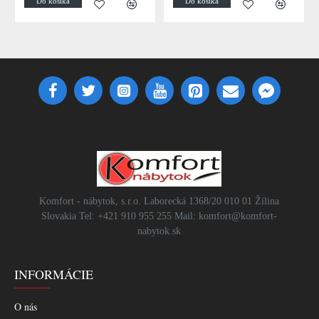
Do košíka
Do košíka
Komfort - nábytok, s.r.o. Laborecká 1368/20 010 01 Žilina
Slovakia Tel: +421 910 955 255 Mail: komfort@komfort-
nabytok.sk
INFORMÁCIE
O nás