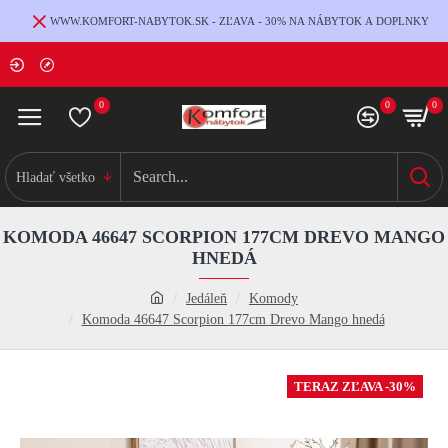
WWW.KOMFORT-NABYTOK.SK - ZĽAVA - 30% NA NÁBYTOK A DOPLNKY
0
0
0
Hladať všetko
KOMODA 46647 SCORPION 177CM DREVO MANGO
HNEDÁ
Jedáleň
Komody
Komoda 46647 Scorpion 177cm Drevo Mango hnedá
TERAZ ZĽAVA -30%