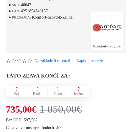
46647
SKU:
4251854749157
EAN:
Komfort-nábytok-Žilina
PREDAJCA:
Komfort-nábytok
Na základe 0 recenzií.
-
Napísať recenziu
TÁTO ZĽAVA KONČÍ ZA :
Deň
Hodín
Minút
Sekúnd
1 050,00€
735,00€
Bez DPH: 597,56€
Cena vo vernostných bodoch: 400