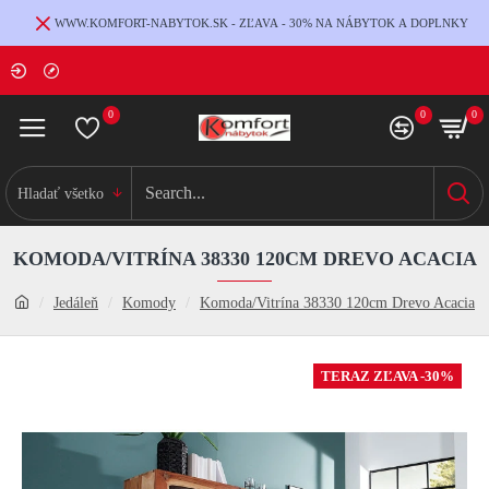
WWW.KOMFORT-NABYTOK.SK - ZĽAVA - 30% NA NÁBYTOK A DOPLNKY
0
0
0
Hladať všetko
KOMODA/VITRÍNA 38330 120CM DREVO ACACIA
Jedáleň
Komody
Komoda/Vitrína 38330 120cm Drevo Acacia
TERAZ ZĽAVA -30%