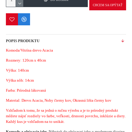
CHCEM SA OPÝTAŤ
POPIS PRODUKTU
Komoda/Vitrína drevo Acacia
Rozmery:
120cm x 40cm
Výška: 140cm
Výška nôh: 14cm
Farba: Prírodná lákovaná
Material:
Drevo Acacia, Nohy čierny kov, Okrasná lišta čierny kov
Vzhľadom k tomu, že sa jedná o ručnu výrobu a je to prírodný produkt
môžete nájsť rozdiely vo farbe, veľkosti, drsnosti povrchu, inklúzie a diery.
Každý kus je vzhľadom na to unikát.
Komody a obývacie izby,
Nábytok do obývacej izby v modernom dizajne.