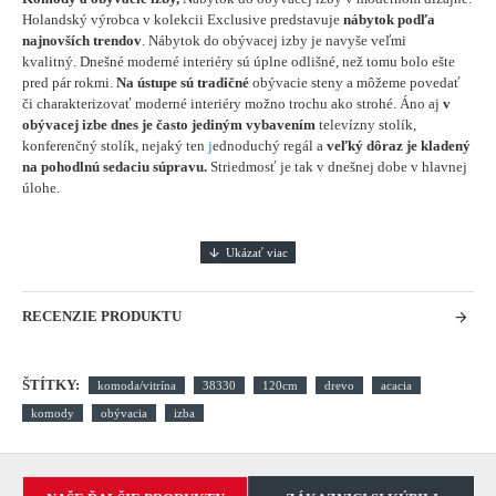
Holandský výrobca v kolekcii Exclusive predstavuje
nábytok podľa
najnovších trendov
. Nábytok do obývacej izby je navyše veľmi
kvalitný. Dnešné moderné interiéry sú úplne odlišné, než tomu bolo ešte
pred pár rokmi.
Na ústupe sú tradičné
obývacie steny a môžeme povedať
či charakterizovať moderné interiéry možno trochu ako strohé. Áno aj
v
obývacej izbe dnes je často jediným vybavením
televízny stolík,
konferenčný stolík, nejaký ten
j
ednoduchý regál a
veľký dôraz je kladený
na pohodlnú sedaciu súpravu.
Striedmosť je tak v dnešnej dobe v hlavnej
úlohe.
RECENZIE PRODUKTU
ŠTÍTKY:
komoda/vitrína
38330
120cm
drevo
acacia
komody
obývacia
izba