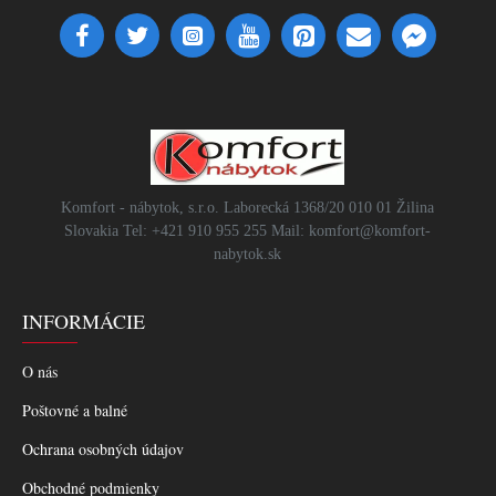
Komfort - nábytok, s.r.o. Laborecká 1368/20 010 01 Žilina
Slovakia Tel: +421 910 955 255 Mail: komfort@komfort-
nabytok.sk
INFORMÁCIE
O nás
Poštovné a balné
Ochrana osobných údajov
Obchodné podmienky