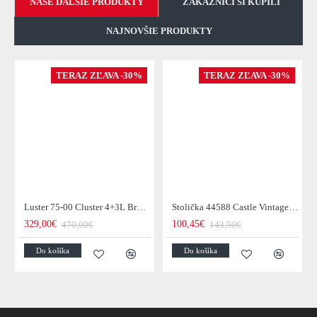
NAŠE ĎALŠIE PRODUKTY
ZÁKAZNICI SI KÚPILI
NAJNOVŠIE PRODUKTY
TERAZ ZĽAVA -30%
TERAZ ZĽAVA -30%
Luster 75-00 Cluster 4+3L Brown + Jantar Glass
Stolička 44588 Castle Vintage Black
329,00€
100,45€
470,00€
143,50€
Do košíka
Do košíka