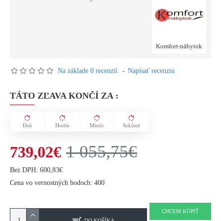
Komfort-nábytok
Na základe 0 recenzií.
-
Napísať recenziu
TÁTO ZĽAVA KONČÍ ZA :
Deň
Hodín
Minút
Sekúnd
1 055,75€
739,02€
Bez DPH: 600,83€
Cena vo vernostných bodoch: 400
CHCEM KÚPIŤ
DO KOŠÍKA