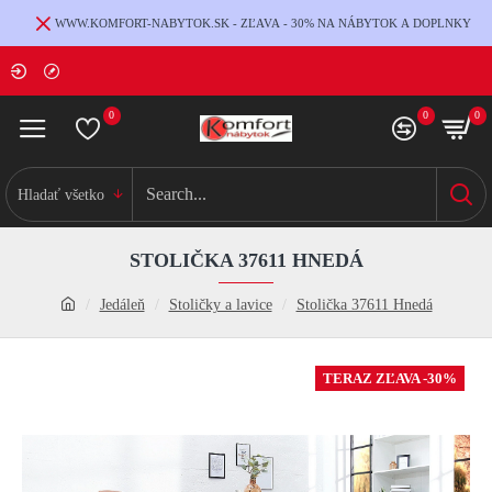
WWW.KOMFORT-NABYTOK.SK - ZĽAVA - 30% NA NÁBYTOK A DOPLNKY
0
0
0
Hladať všetko
STOLIČKA 37611 HNEDÁ
Jedáleň
Stoličky a lavice
Stolička 37611 Hnedá
TERAZ ZĽAVA -30%