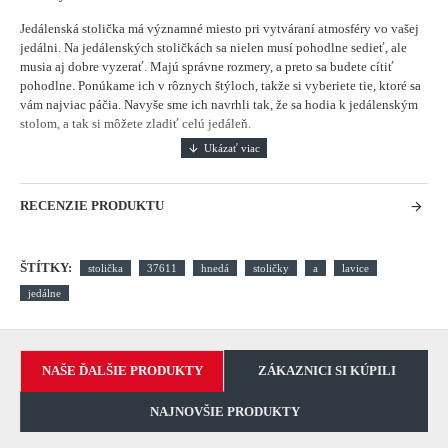
Jedálenská stolička má významné miesto pri vytváraní atmosféry vo vašej
jedálni.
Na jedálenských stoličkách sa nielen musí pohodlne sedieť, ale
musia aj dobre vyzerať. Majú správne rozmery, a preto sa budete cítiť
pohodlne. Ponúkame ich v rôznych štýloch, takže si vyberiete tie, ktoré sa
vám najviac páčia. Navyše sme ich navrhli tak, že sa hodia k jedálenským
stolom, a tak si môžete zladiť celú jedáleň.
RECENZIE PRODUKTU
ŠTÍTKY:
stolička
37611
hnedá
stoličky
a
lavice
jedálne
NAŠE ĎALŠIE PRODUKTY
ZÁKAZNICI SI KÚPILI
NAJNOVŠIE PRODUKTY