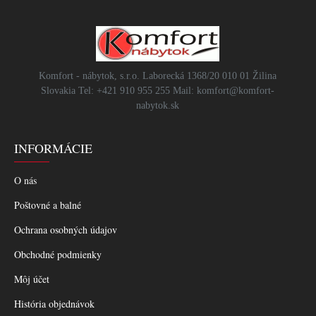
Komfort - nábytok, s.r.o. Laborecká 1368/20 010 01 Žilina
Slovakia Tel: +421 910 955 255 Mail: komfort@komfort-
nabytok.sk
INFORMÁCIE
O nás
Poštovné a balné
Ochrana osobných údajov
Obchodné podmienky
Môj účet
História objednávok