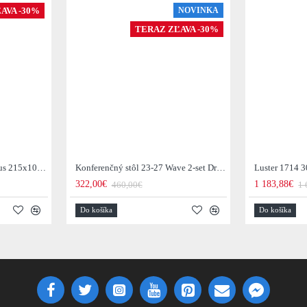
AVA -30%
NOVINKA
TERAZ ZĽAVA -30%
Jedálenský stôl 29-77B Arhus 215x105cm Drevo Hnedá Acacia
Konferenčný stôl 23-27 Wave 2-set Drevo Mango
Luster 1714 3
322,00€
1 183,88€
460,00€
1 
Do košíka
Do košíka