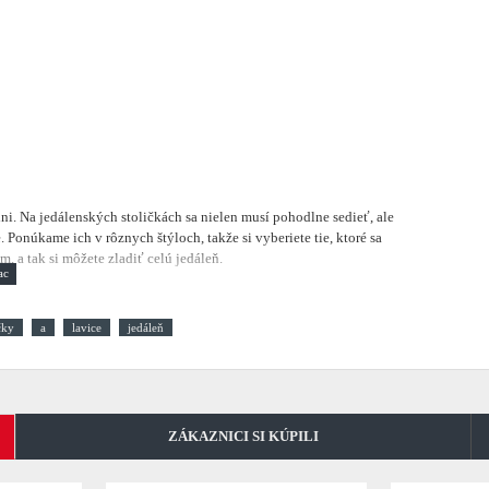
lni.
Na jedálenských stoličkách sa nielen musí pohodlne sedieť, ale
 Ponúkame ich v rôznych štýloch, takže si vyberiete tie, ktoré sa
, a tak si môžete zladiť celú jedáleň.
čky
a
lavice
jedáleň
ZÁKAZNICI SI KÚPILI