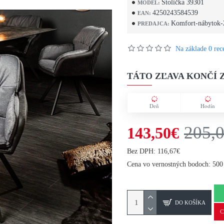
Stolička 39301
MODEL:
4250243584539
EAN:
Komfort-nábytok-
PREDAJCA:
Na základe 0 rece
TÁTO ZĽAVA KONČÍ Z
Deň
Hodín
205,
143,50€
Bez DPH: 116,67€
Cena vo vernostných bodoch: 500
DO KOŠÍKA
C