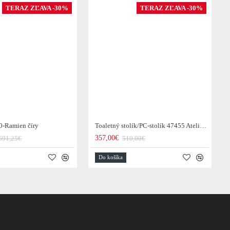
TERAZ ZĽAVA -30%
TERAZ ZĽAVA -30%
0-Ramien číry
Toaletný stolík/PC-stolík 47455 Atelier 120cm Natural Dub Dyha
357,00€
691,25€
510,00€
Do košíka