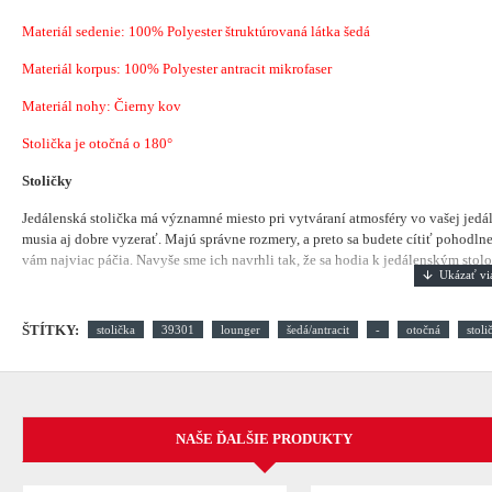
Materiál sedenie:
100% Polyester štruktúrovaná látka šedá
Materiál korpus: 100% Polyester antracit mikrofaser
Materiál nohy: Čierny kov
Stolička je otočná o 180°
Stoličky
Jedálenská stolička má významné miesto pri vytváraní atmosféry vo vašej jedá
musia aj dobre vyzerať. Majú správne rozmery, a preto sa budete cítiť pohodlne.
vám najviac páčia. Navyše sme ich navrhli tak, že sa hodia k jedálenským stolom
ŠTÍTKY:
stolička
39301
lounger
šedá/antracit
-
otočná
stoli
NAŠE ĎALŠIE PRODUKTY