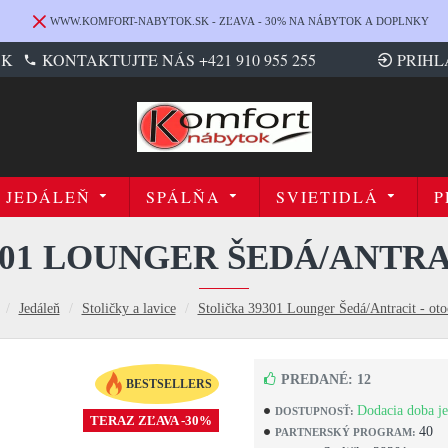
WWW.KOMFORT-NABYTOK.SK - ZĽAVA - 30% NA NÁBYTOK A DOPLNKY
SK
KONTAKTUJTE NÁS +421 910 955 255
PRIHL
JEDÁLEŇ
SPÁLŇA
SVIETIDLÁ
P
301 LOUNGER ŠEDÁ/ANTRA
Jedáleň
Stoličky a lavice
Stolička 39301 Lounger Šedá/Antracit - oto
PREDANÉ: 12
BESTSELLERS
Dodacia doba je
DOSTUPNOSŤ:
TERAZ ZĽAVA -30%
40
PARTNERSKÝ PROGRAM: