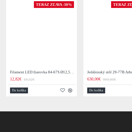
TERAZ ZĽAVA -30%
TERAZ ZĽ
Filament LED žiarovka 84-67S Ø12,5cm Smoke grey glass
12,82€
630,00€
18,32€
900,00€
Do košíka
Do košíka