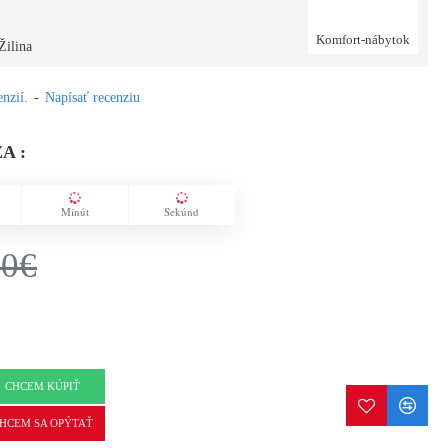
Komfort-nábytok
Žilina
nzií.
-
Napísať recenziu
A :
Minút
Sekúnd
00€
CHCEM KÚPIŤ
HCEM SA OPÝTAŤ