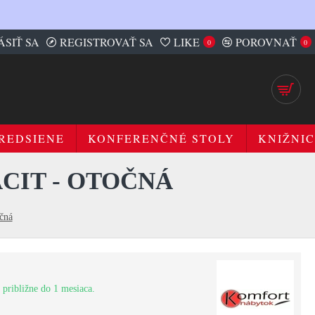
ÁSIŤ SA
REGISTROVAŤ SA
LIKE
POROVNAŤ
0
0
REDSIENE
KONFERENČNÉ STOLY
KNIŽNIC
CIT - OTOČNÁ
čná
 približne do 1 mesiaca.