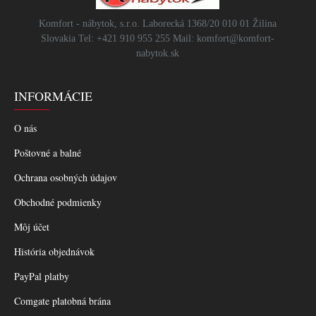
Komfort - nábytok, s.r.o. Laborecká 1368/20 010 01 Žilina
Slovakia Tel: +421 910 955 255 Mail: komfort@komfort-
nabytok.sk
INFORMÁCIE
O nás
Poštovné a balné
Ochrana osobných údajov
Obchodné podmienky
Môj účet
História objednávok
PayPal platby
Comgate platobná brána