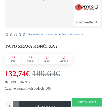
Komfort-nábytok
Na základe 0 recenzií.
-
Napísať recenziu
TÁTO ZĽAVA KONČÍ ZA :
Deň
Hodín
Minút
Sekúnd
189,63€
132,74€
Bez DPH: 107,92€
Cena vo vernostných bodoch: 500
CHCEM KÚPIŤ
DO KOŠÍKA