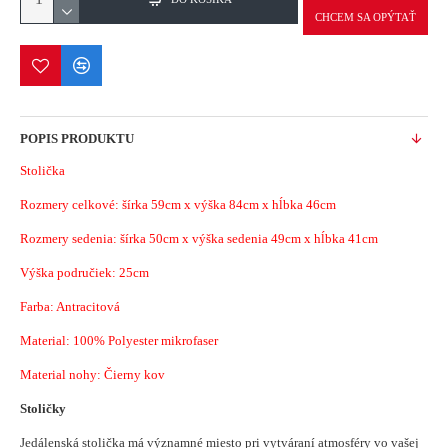
CHCEM SA OPÝTAŤ
POPIS PRODUKTU
Stolička
Rozmery celkové: šírka 59cm x výška 84cm x hĺbka 46cm
Rozmery sedenia: šírka 50cm x výška sedenia 49cm x hĺbka 41cm
Výška područiek: 25cm
Farba: Antracitová
Material:
100% Polyester mikrofaser
Material nohy: Čierny kov
Stoličky
Jedálenská stolička má významné miesto pri vytváraní atmosféry vo vašej