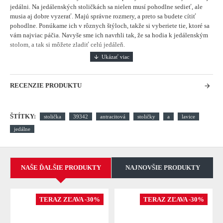
jedálni.
Na jedálenských stoličkách sa nielen musí pohodlne sedieť, ale
musia aj dobre vyzerať. Majú správne rozmery, a preto sa budete cítiť
pohodlne. Ponúkame ich v rôznych štýloch, takže si vyberiete tie, ktoré sa
vám najviac páčia. Navyše sme ich navrhli tak, že sa hodia k jedálenským
stolom, a tak si môžete zladiť celú jedáleň.
RECENZIE PRODUKTU
ŠTÍTKY:
stolička
39342
antracitová
stoličky
a
lavice
jedálne
NAŠE ĎALŠIE PRODUKTY
NAJNOVŠIE PRODUKTY
TERAZ ZĽAVA -30%
TERAZ ZĽAVA -30%