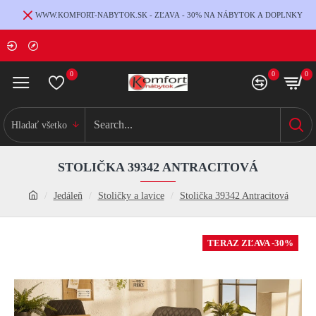
WWW.KOMFORT-NABYTOK.SK - ZĽAVA - 30% NA NÁBYTOK A DOPLNKY
0
0
0
Hladať všetko
STOLIČKA 39342 ANTRACITOVÁ
Jedáleň
Stoličky a lavice
Stolička 39342 Antracitová
TERAZ ZĽAVA -30%