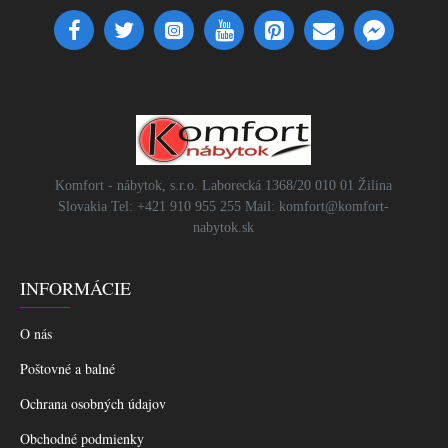
Komfort - nábytok, s.r.o. Laborecká 1368/20 010 01 Žilina
Slovakia Tel: +421 910 955 255 Mail: komfort@komfort-
nabytok.sk
INFORMÁCIE
O nás
Poštovné a balné
Ochrana osobných údajov
Obchodné podmienky