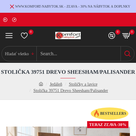
WWW.KOMFORT-NABYTOK.SK - ZĽAVA - 30% NA NÁBYTOK A DOPLNKY
0
0
0
Hladať všetko
STOLIČKA 39751 DREVO SHEESHAM/PALISANDER
Jedáleň
Stoličky a lavice
Stolička 39751 Drevo Sheesham/Palisander
BESTSELLERS
TERAZ ZĽAVA -30%