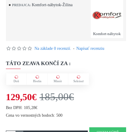
Komfort-nábytok-Žilina
PREDAJCA:
Komfort-nábytok
Na základe 0 recenzií.
-
Napísať recenziu
TÁTO ZĽAVA KONČÍ ZA :
Deň
Hodín
Minút
Sekúnd
185,00€
129,50€
Bez DPH: 105,28€
Cena vo vernostných bodoch: 500