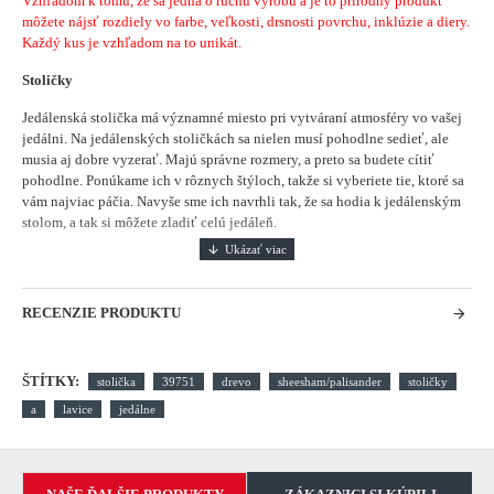
Vzhľadom k tomu, že sa jedná o ručnu výrobu a je to prírodný produkt
môžete nájsť rozdiely vo farbe, veľkosti, drsnosti povrchu, inklúzie a diery.
Každý kus je vzhľadom na to unikát.
Stoličky
Jedálenská stolička má významné miesto pri vytváraní atmosféry vo vašej
jedálni.
Na jedálenských stoličkách sa nielen musí pohodlne sedieť, ale
musia aj dobre vyzerať. Majú správne rozmery, a preto sa budete cítiť
pohodlne. Ponúkame ich v rôznych štýloch, takže si vyberiete tie, ktoré sa
vám najviac páčia. Navyše sme ich navrhli tak, že sa hodia k jedálenským
stolom, a tak si môžete zladiť celú jedáleň.
RECENZIE PRODUKTU
ŠTÍTKY:
stolička
39751
drevo
sheesham/palisander
stoličky
a
lavice
jedálne