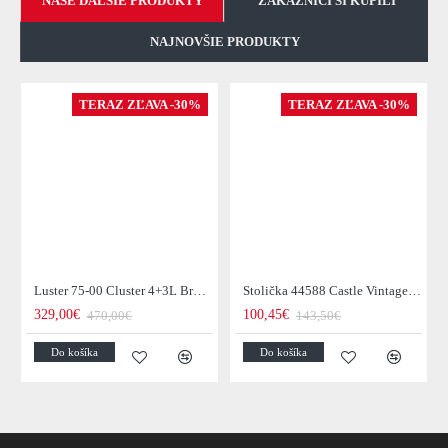
NAŠE ĎALŠIE PRODUKTY
ZÁKAZNICI SI KÚPILI
NAJNOVŠIE PRODUKTY
TERAZ ZĽAVA -30%
TERAZ ZĽAVA -30%
Luster 75-00 Cluster 4+3L Brown + Jantar Glass
Stolička 44588 Castle Vintage Black
329,00€
100,45€
470,00€
143,50€
Do košíka
Do košíka