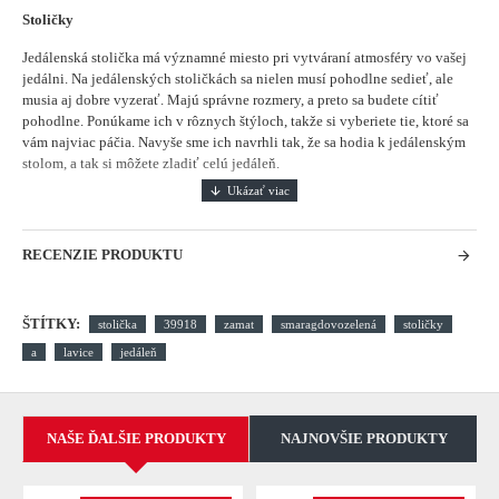
Stoličky
Jedálenská stolička má významné miesto pri vytváraní atmosféry vo vašej
jedálni.
Na jedálenských stoličkách sa nielen musí pohodlne sedieť, ale
musia aj dobre vyzerať. Majú správne rozmery, a preto sa budete cítiť
pohodlne. Ponúkame ich v rôznych štýloch, takže si vyberiete tie, ktoré sa
vám najviac páčia. Navyše sme ich navrhli tak, že sa hodia k jedálenským
stolom, a tak si môžete zladiť celú jedáleň.
RECENZIE PRODUKTU
ŠTÍTKY:
stolička
39918
zamat
smaragdovozelená
stoličky
a
lavice
jedáleň
NAŠE ĎALŠIE PRODUKTY
NAJNOVŠIE PRODUKTY