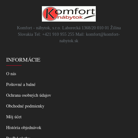
Komfort - nábytok, s.r.o. Laborecká 1368/20 010 01 Žilina
Slovakia Tel: +421 910 955 255 Mail: komfort@komfort-
nabytok.sk
INFORMÁCIE
O nás
Poštovné a balné
Ochrana osobných údajov
Obchodné podmienky
Môj účet
História objednávok