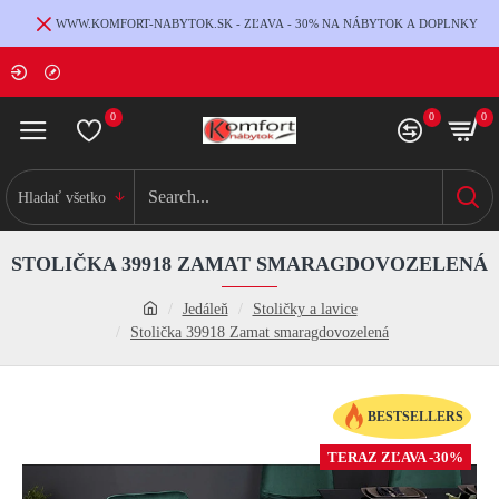
WWW.KOMFORT-NABYTOK.SK - ZĽAVA - 30% NA NÁBYTOK A DOPLNKY
0
0
0
Hladať všetko
STOLIČKA 39918 ZAMAT SMARAGDOVOZELENÁ
Jedáleň
Stoličky a lavice
Stolička 39918 Zamat smaragdovozelená
BESTSELLERS
TERAZ ZĽAVA -30%