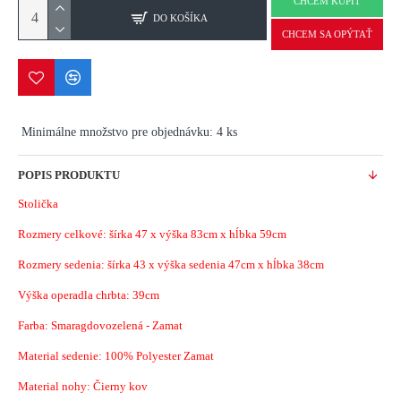
CHCEM KÚPIŤ
DO KOŠÍKA
CHCEM SA OPÝTAŤ
Minimálne množstvo pre objednávku: 4 ks
POPIS PRODUKTU
Stolička
Rozmery celkové: šírka 47 x výška 83cm x hĺbka 59cm
Rozmery sedenia: šírka 43 x výška sedenia 47cm x hĺbka 38cm
Výška operadla chrbta: 39cm
Farba: Smaragdovozelená - Zamat
Material sedenie:
100% Polyester Zamat
Material nohy: Čierny kov