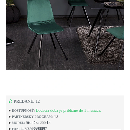
PREDANÉ: 12
Dodacia doba je približne do 1 mesiaca.
DOSTUPNOSŤ:
40
PARTNERSKÝ PROGRAM:
Stolička 39918
MODEL:
4250243590097
EAN: