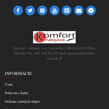
Komfort - nábytok, s.r.o. Laborecká 1368/20 010 01 Žilina
Slovakia Tel: +421 910 955 255 Mail: komfort@komfort-
nabytok.sk
INFORMÁCIE
O nás
Poštovné a balné
Ochrana osobných údajov