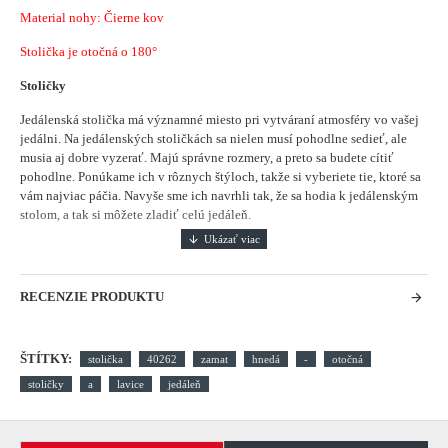
Material nohy: Čierne kov
Stolička je otočná o 180°
Stoličky
Jedálenská stolička má významné miesto pri vytváraní atmosféry vo vašej
jedálni.
Na jedálenských stoličkách sa nielen musí pohodlne sedieť, ale
musia aj dobre vyzerať. Majú správne rozmery, a preto sa budete cítiť
pohodlne. Ponúkame ich v rôznych štýloch, takže si vyberiete tie, ktoré sa
vám najviac páčia. Navyše sme ich navrhli tak, že sa hodia k jedálenským
stolom, a tak si môžete zladiť celú jedáleň.
RECENZIE PRODUKTU
ŠTÍTKY:
stolička
40262
zamat
hnedá
-
otočná
stoličky
a
lavice
jedáleň