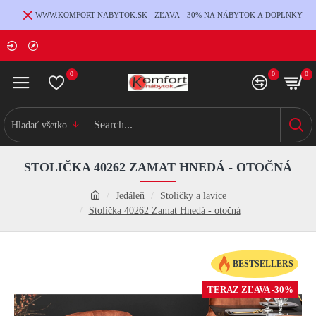
WWW.KOMFORT-NABYTOK.SK - ZĽAVA - 30% NA NÁBYTOK A DOPLNKY
0
0
0
Hladať všetko
STOLIČKA 40262 ZAMAT HNEDÁ - OTOČNÁ
Jedáleň
Stoličky a lavice
Stolička 40262 Zamat Hnedá - otočná
BESTSELLERS
TERAZ ZĽAVA -30%