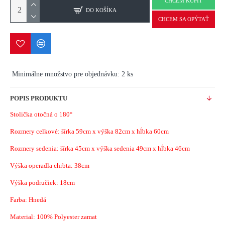
CHCEM KÚPIŤ
DO KOŠÍKA
CHCEM SA OPÝTAŤ
Minimálne množstvo pre objednávku: 2 ks
POPIS PRODUKTU
Stolička otočná o 180°
Rozmery celkové: šírka 59cm x výška 82cm x hĺbka 60cm
Rozmery sedenia: šírka 45cm x výška sedenia 49cm x hĺbka 46cm
Výška operadla chrbta: 38cm
Výška područiek: 18cm
Farba: Hnedá
Material:
100% Polyester zamat