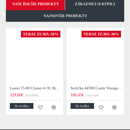
NAŠE ĎALŠIE PRODUKTY
ZÁKAZNICI SI KÚPILI
NAJNOVŠIE PRODUKTY
TERAZ ZĽAVA -30%
TERAZ ZĽAVA -30%
Luster 75-00 Cluster 4+3L Brown + Jantar Glass
Stolička 44588 Castle Vintage Black
329,00€
100,45€
470,00€
143,50€
Do košíka
Do košíka