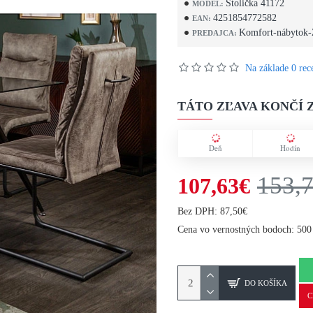
Stolička 41172
MODEL:
4251854772582
EAN:
Komfort-nábytok-
PREDAJCA:
Na základe 0 rece
TÁTO ZĽAVA KONČÍ Z
Deň
Hodín
153,
107,63€
Bez DPH: 87,50€
Cena vo vernostných bodoch: 500
DO KOŠÍKA
C