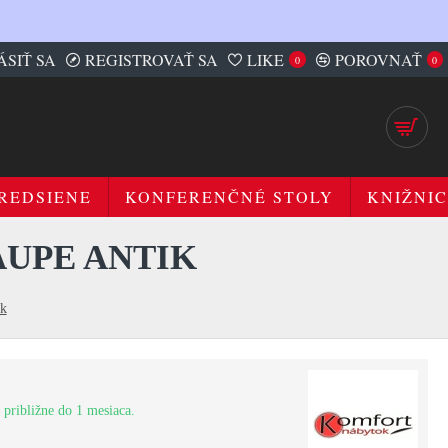
ÁSIŤ SA
REGISTROVAŤ SA
LIKE
POROVNAŤ
0
0
REDSIENE
KONFERENČNÉ STOLY
KNIŽNIC
AUPE ANTIK
ik
 približne do 1 mesiaca.