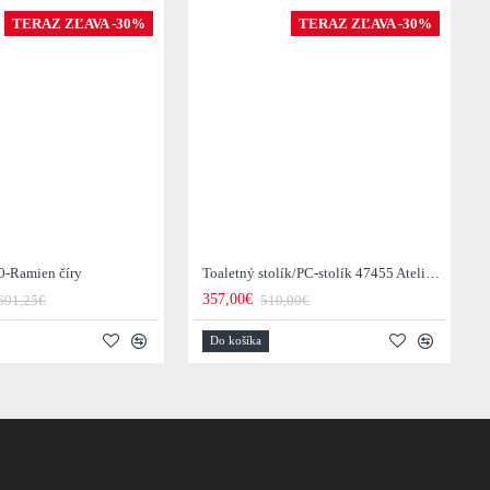
TERAZ ZĽAVA -30%
TERAZ ZĽAVA -30%
0-Ramien číry
Toaletný stolík/PC-stolík 47455 Atelier 120cm Natural Dub Dyha
357,00€
691,25€
510,00€
Do košíka