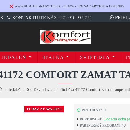
WWW.KOMFORT-NABYTOK.SK - ZĽAVA - 30% NA NÁBYTOK A DOPLNKY
SK
KONTAKTUJTE NÁS +421 910 955 255
PRIHL
JEDÁLEŇ
SPÁLŇA
SVIETIDLÁ
P
41172 COMFORT ZAMAT T
Jedáleň
Stoličky a lavice
Stolička 41172 Comfort Zamat Taupe ant
TERAZ ZĽAVA -30%
PREDANÉ: 0
Dodacia doba je
DOSTUPNOSŤ:
40
PARTNERSKÝ PROGRAM: