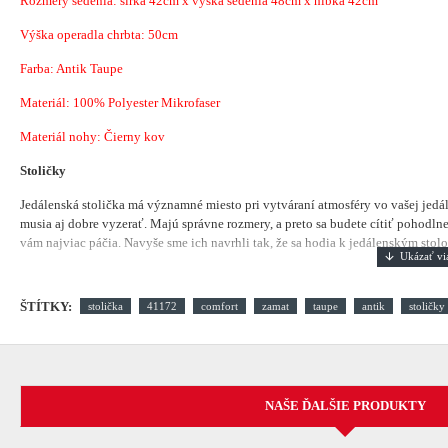
Rozmery sedenia: šírka 42cm x výška sedenia 48cm x hĺbka 42cm
Výška operadla chrbta: 50cm
Farba: Antik Taupe
Materiál:
100% Polyester Mikrofaser
Materiál nohy: Čierny kov
Stoličky
Jedálenská stolička má významné miesto pri vytváraní atmosféry vo vašej jedá
musia aj dobre vyzerať. Majú správne rozmery, a preto sa budete cítiť pohodlne.
vám najviac páčia. Navyše sme ich navrhli tak, že sa hodia k jedálenským stolom
ŠTÍTKY:
stolička
41172
comfort
zamat
taupe
antik
stoličky
NAŠE ĎALŠIE PRODUKTY