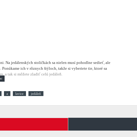
lni.
Na jedálenských stoličkách sa nielen musí pohodlne sedieť, ale
 Ponúkame ich v rôznych štýloch, takže si vyberiete tie, ktoré sa
, a tak si môžete zladiť celú jedáleň.
a
lavice
jedáleň