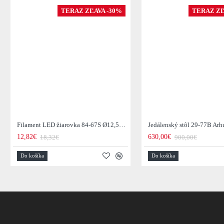
TERAZ ZĽAVA -30%
TERAZ ZĽ
Filament LED žiarovka 84-67S Ø12,5cm Smoke grey glass
12,82€
630,00€
18,32€
900,00€
Do košíka
Do košíka