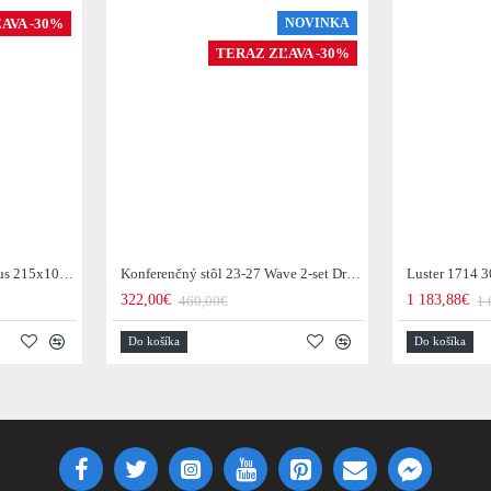
AVA -30%
NOVINKA
TERAZ ZĽAVA -30%
Jedálenský stôl 29-77B Arhus 215x105cm Drevo Hnedá Acacia
Konferenčný stôl 23-27 Wave 2-set Drevo Mango
Luster 1714 3
322,00€
1 183,88€
460,00€
1 
Do košíka
Do košíka