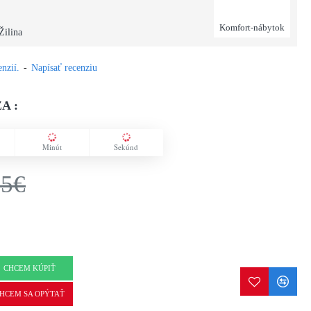
Komfort-nábytok
Žilina
nzií.
-
Napísať recenziu
A :
Minút
Sekúnd
75€
CHCEM KÚPIŤ
HCEM SA OPÝTAŤ