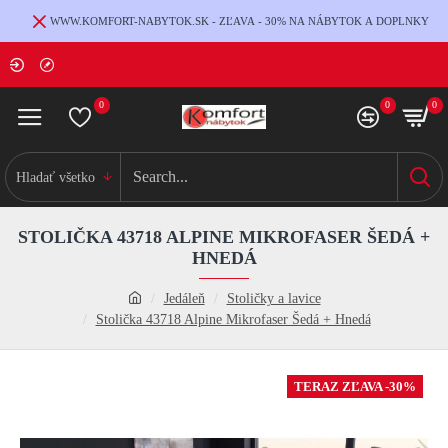
WWW.KOMFORT-NABYTOK.SK - ZĽAVA - 30% NA NÁBYTOK A DOPLNKY
0
0
0
Hladať všetko
STOLIČKA 43718 ALPINE MIKROFASER ŠEDÁ +
HNEDÁ
Jedáleň
Stoličky a lavice
Stolička 43718 Alpine Mikrofaser Šedá + Hnedá
TERAZ ZĽAVA -30%