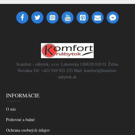
Komfort - nábytok, s.r.o. Laborecká 1368/20 010 01 Žilina
Slovakia Tel: +421 910 955 255 Mail: komfort@komfort-
nabytok.sk
INFORMÁCIE
O nás
Poštovné a balné
Ochrana osobných údajov