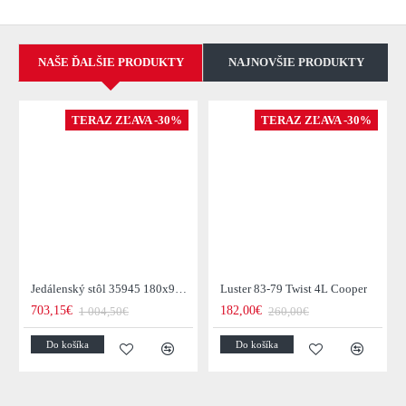
NAŠE ĎALŠIE PRODUKTY
NAJNOVŠIE PRODUKTY
TERAZ ZĽAVA -30%
TERAZ ZĽAVA -30%
Jedálenský stôl 35945 180x90cm Masív drevo Acacia
Luster 83-79 Twist 4L Cooper
703,15€
182,00€
1 004,50€
260,00€
Do košíka
Do košíka