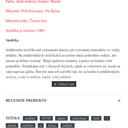
Farba: Šedá sedenie, korpus: Hnedá
Materiál:
95% Polyester, 5% Nylon
Materiál nohy: Čierny kov
Stolička je otočná o 180°
Stoličky
Jedálenská stolička má významné miesto pri vytváraní atmosféry vo vašej
jedálni.
Na jedálenských stoličkách sa nielen musí pohodlne sedieť, ale
musia aj dobre vyzerať. Majú správne rozmery, a preto sa budete cítiť
pohodlne. Ponúkame ich v rôznych štýloch, takže si vyberiete tie, ktoré sa
vám najviac páčia. Navyše sme ich navrhli tak, že sa hodia k jedálenským
stolom, a tak si môžete zladiť celú jedáleň.
RECENZIE PRODUKTU
ŠTÍTKY:
stolička
43718
alpine
mikrofaser
šedá
+
hnedá
stoličky
a
lavice
jedáleň