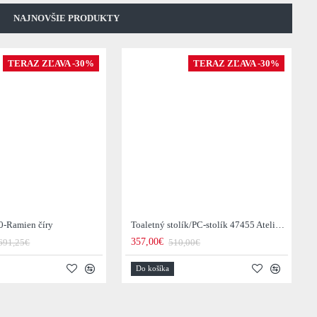
NAJNOVŠIE PRODUKTY
TERAZ ZĽAVA -30%
TERAZ ZĽAVA -30%
0-Ramien číry
Toaletný stolík/PC-stolík 47455 Atelier 120cm Natural Dub Dyha
357,00€
691,25€
510,00€
Do košíka