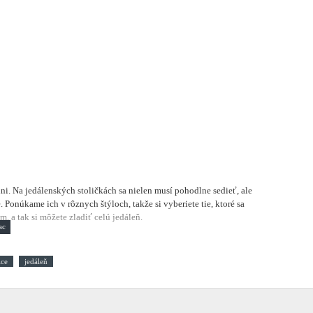
lni.
Na jedálenských stoličkách sa nielen musí pohodlne sedieť, ale
 Ponúkame ich v rôznych štýloch, takže si vyberiete tie, ktoré sa
, a tak si môžete zladiť celú jedáleň.
ice
jedáleň