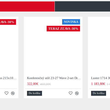
AVA -30%
NOVINKA
TERAZ ZĽAVA -30%
Jedálenský stôl 29-77B Arhus 215x105cm Drevo Hnedá Acacia
Konferenčný stôl 23-27 Wave 2-set Drevo Mango
Luster 1714 3
322,00€
1 183,88€
460,00€
1 
Do košíka
Do košíka