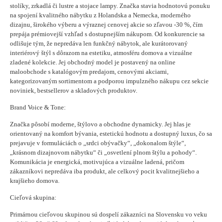
stolíky, zrkadlá či lustre a stojace lampy. Značka stavia hodnotovú ponuku
na spojení kvalitného nábytku z Holandska a Nemecka, moderného
dizajnu, širokého výberu a výraznej cenovej akcie so zľavou -30 %, čím
prepája prémiovejší vzhľad s dostupnejším nákupom. Od konkurencie sa
odlišuje tým, že nepredáva len funkčný nábytok, ale kurátorovaný
interiérový štýl s dôrazom na estetiku, atmosféru domova a vizuálne
zladené kolekcie. Jej obchodný model je postavený na online
maloobchode s katalógovým predajom, cenovými akciami,
kategorizovaným sortimentom a podporou impulzného nákupu cez sekcie
noviniek, bestsellerov a skladových produktov.
Brand Voice & Tone:
Značka pôsobí moderne, štýlovo a obchodne dynamicky. Jej hlas je
orientovaný na komfort bývania, estetickú hodnotu a dostupný luxus, čo sa
prejavuje v formuláciách o „srdci obývačky“, „dokonalom štýle“,
„krásnom dizajnovom nábytku“ či „osvetlení plnom štýlu a pohody“.
Komunikácia je energická, motivujúca a vizuálne ladená, pričom
zákazníkovi nepredáva iba produkt, ale celkový pocit kvalitnejšieho a
krajšieho domova.
Cieľová skupina:
Primárnou cieľovou skupinou sú dospelí zákazníci na Slovensku vo veku