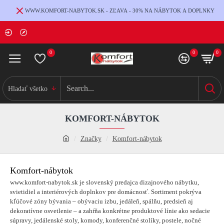
WWW.KOMFORT-NABYTOK.SK - ZĽAVA - 30% NA NÁBYTOK A DOPLNKY
0
0
0
Hladať všetko
KOMFORT-NÁBYTOK
Značky
Komfort-nábytok
Komfort-nábytok
www.komfort-nabytok.sk je slovenský predajca dizajnového nábytku,
svietidiel a interiérových doplnkov pre domácnosť. Sortiment pokrýva
kľúčové zóny bývania – obývaciu izbu, jedáleň, spálňu, predsieň aj
dekoratívne osvetlenie – a zahŕňa konkrétne produktové línie ako sedacie
súpravy, jedálenské stoly, komody, konferenčné stolíky, postele, nočné