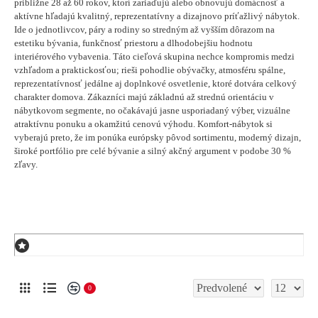
približne 28 až 60 rokov, ktorí zariaďujú alebo obnovujú domácnosť a
aktívne hľadajú kvalitný, reprezentatívny a dizajnovo príťažlivý nábytok.
Ide o jednotlivcov, páry a rodiny so stredným až vyšším dôrazom na
estetiku bývania, funkčnosť priestoru a dlhodobejšiu hodnotu
interiérového vybavenia. Táto cieľová skupina nechce kompromis medzi
vzhľadom a praktickosťou; rieši pohodlie obývačky, atmosféru spálne,
reprezentatívnosť jedálne aj doplnkové osvetlenie, ktoré dotvára celkový
charakter domova. Zákazníci majú základnú až strednú orientáciu v
nábytkovom segmente, no očakávajú jasne usporiadaný výber, vizuálne
atraktívnu ponuku a okamžitú cenovú výhodu. Komfort-nábytok si
vyberajú preto, že im ponúka európsky pôvod sortimentu, moderný dizajn,
široké portfólio pre celé bývanie a silný akčný argument v podobe 30 %
zľavy.
0