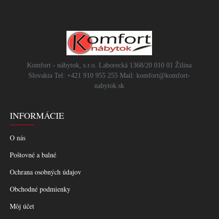
Komfort - nábytok, s.r.o. Laborecká 1368/20 010 01 Žilina
Slovakia Tel: +421 910 955 255 Mail: komfort@komfort-
nabytok.sk
INFORMÁCIE
O nás
Poštovné a balné
Ochrana osobných údajov
Obchodné podmienky
Môj účet