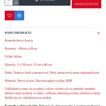
CHCEM SA OPÝTAŤ
POPIS PRODUKTU
Komoda drevo Acacia
Rozmery:
180cm x 45cm
Výška: 80cm
Zásuvky
: 3 x 50 cm x 15 cm x 40 cm
Farba: Teakovo šedá a antracitová, Nohy antracitová nerez industrial look
Material:
Drevo Acacia, Drevená agátova dýha, MDF
Vzhľadom k tomu, že sa jedná o ručnu výrobu a je to prírodný produkt
môžete nájsť rozdiely vo farbe, veľkosti, drsnosti povrchu, inklúzie a diery.
Každý kus je vzhľadom na to unikát.
Komody a obývacie izby,
Nábytok do obývacej izby v modernom dizajne.