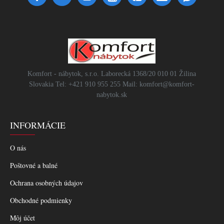
Komfort - nábytok, s.r.o. Laborecká 1368/20 010 01 Žilina
Slovakia Tel: +421 910 955 255 Mail: komfort@komfort-
nabytok.sk
INFORMÁCIE
O nás
Poštovné a balné
Ochrana osobných údajov
Obchodné podmienky
Môj účet