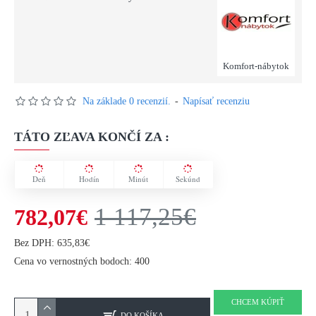
Komfort-nábytok
Na základe 0 recenzií.
-
Napísať recenziu
TÁTO ZĽAVA KONČÍ ZA :
Deň
Hodín
Minút
Sekúnd
1 117,25€
782,07€
Bez DPH: 635,83€
Cena vo vernostných bodoch: 400
CHCEM KÚPIŤ
DO KOŠÍKA