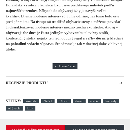
Holandský výrobca v kolekcii Exclusive predstavuje
nábytok podľa
najnovších trendov
. Nábytok do obývacej izby je navyše veľmi
kvalitný. Dnešné moderné interiéry sú úplne odlišné, než tomu bolo ešte
pred pár rokmi.
Na ústupe sú tradičné
obývacie steny a môžeme povedať
či charakterizovať moderné interiéry možno trochu ako strohé. Áno aj
v
obývacej izbe dnes je často jediným vybavením
televízny stolík,
konferenčný stolík, nejaký ten
j
ednoduchý regál a
veľký dôraz je kladený
na pohodlnú sedaciu súpravu.
Striedmosť je tak v dnešnej dobe v hlavnej
úlohe.
RECENZIE PRODUKTU
ŠTÍTKY:
komoda
36771
180cm
drevo
acacia
komody
obývacie
izby