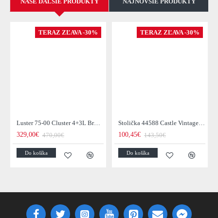
NAŠE ĎALŠIE PRODUKTY
NAJNOVŠIE PRODUKTY
TERAZ ZĽAVA -30%
TERAZ ZĽAVA -30%
Luster 75-00 Cluster 4+3L Brown + Jantar Glass
Stolička 44588 Castle Vintage Black
329,00€
100,45€
470,00€
143,50€
Do košíka
Do košíka