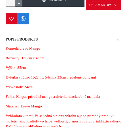
CHCEM SA OPÝTAŤ
POPIS PRODUKTU
Komoda drevo Mango
Rozmery:
160cm x 45cm
Výška: 85cm
Dvierka vnútro: 152cm x 54cm x 33cm predelené policami
Výška nôh: 24cm
Farba: Korpus prírodná mango a dvierka viacfarebné mandala
Material:
Drevo Mango
Vzhľadom k tomu, že sa jedná o ručnu výrobu a je to prírodný produkt
môžete nájsť rozdiely vo farbe, veľkosti, drsnosti povrchu, inklúzie a diery.
Každý kus je vzhľadom na to unikát.