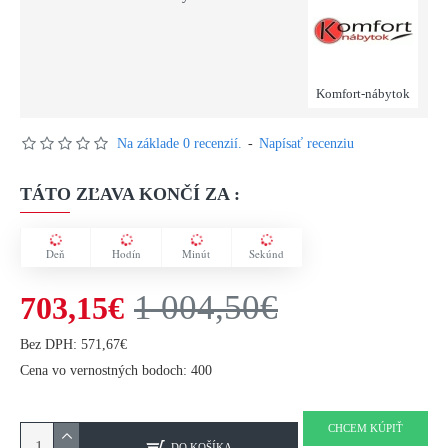
Komfort-nábytok
Na základe 0 recenzií.
-
Napísať recenziu
TÁTO ZĽAVA KONČÍ ZA :
Deň
Hodín
Minút
Sekúnd
1 004,50€
703,15€
Bez DPH: 571,67€
Cena vo vernostných bodoch: 400
CHCEM KÚPIŤ
DO KOŠÍKA