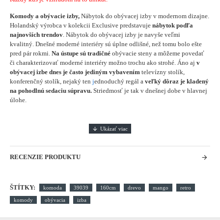
Komody a obývacie izby,
Nábytok do obývacej izby v modernom dizajne.
Holandský výrobca v kolekcii Exclusive predstavuje
nábytok podľa
najnovších trendov
. Nábytok do obývacej izby je navyše veľmi
kvalitný. Dnešné moderné interiéry sú úplne odlišné, než tomu bolo ešte
pred pár rokmi.
Na ústupe sú tradičné
obývacie steny a môžeme povedať
či charakterizovať moderné interiéry možno trochu ako strohé. Áno aj
v
obývacej izbe dnes je často jediným vybavením
televízny stolík,
konferenčný stolík, nejaký ten
j
ednoduchý regál a
veľký dôraz je kladený
na pohodlnú sedaciu súpravu.
Striedmosť je tak v dnešnej dobe v hlavnej
úlohe.
RECENZIE PRODUKTU
ŠTÍTKY:
komoda
39039
160cm
drevo
mango
retro
komody
obývacia
izba