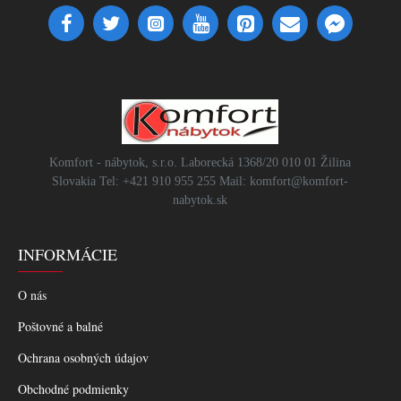
Komfort - nábytok, s.r.o. Laborecká 1368/20 010 01 Žilina
Slovakia Tel: +421 910 955 255 Mail: komfort@komfort-
nabytok.sk
INFORMÁCIE
O nás
Poštovné a balné
Ochrana osobných údajov
Obchodné podmienky