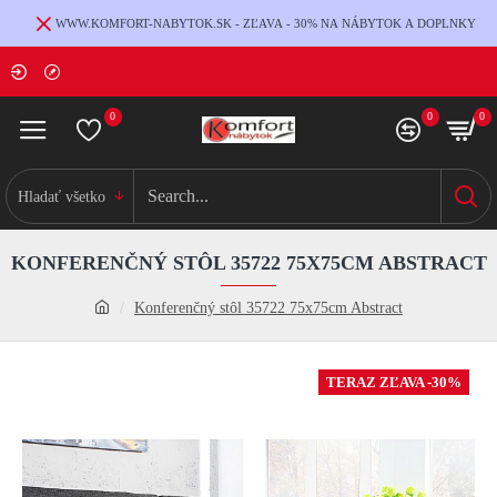
WWW.KOMFORT-NABYTOK.SK - ZĽAVA - 30% NA NÁBYTOK A DOPLNKY
0
0
0
Hladať všetko
KONFERENČNÝ STÔL 35722 75X75CM ABSTRACT
Konferenčný stôl 35722 75x75cm Abstract
TERAZ ZĽAVA -30%