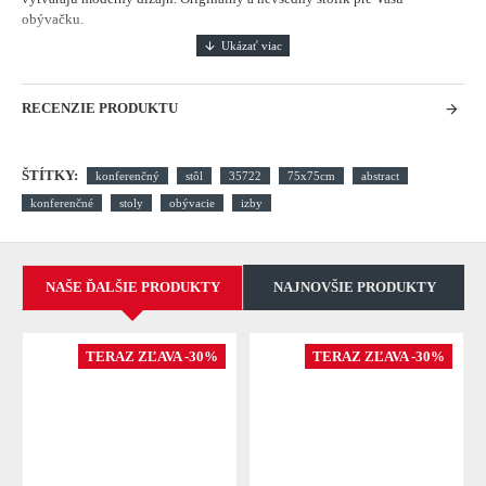
obývačku.
RECENZIE PRODUKTU
ŠTÍTKY:
konferenčný
stôl
35722
75x75cm
abstract
konferenčné
stoly
obývacie
izby
NAŠE ĎALŠIE PRODUKTY
NAJNOVŠIE PRODUKTY
TERAZ ZĽAVA -30%
TERAZ ZĽAVA -30%