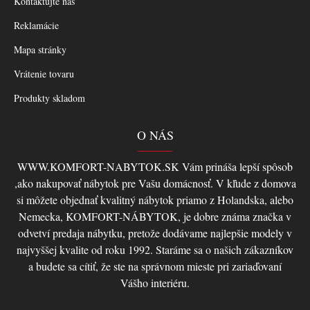
Kontaktujte nás
Reklamácie
Mapa stránky
Vrátenie tovaru
Produkty skladom
O NÁS
WWW.KOMFORT-NABYTOK.SK Vám prináša lepší spôsob
,ako nakupovať nábytok pre Vašu domácnosť. V kľude z domova
si môžete objednať kvalitný nábytok priamo z Holandska, alebo
Nemecka, KOMFORT-NÁBYTOK, je dobre známa značka v
odvetví predaja nábytku, pretože dodávame najlepšie modely v
najvyššej kvalite od roku 1992. Staráme sa o našich zákazníkov
a budete sa cítiť, že ste na správnom mieste pri zariaďovaní
Vášho interiéru.