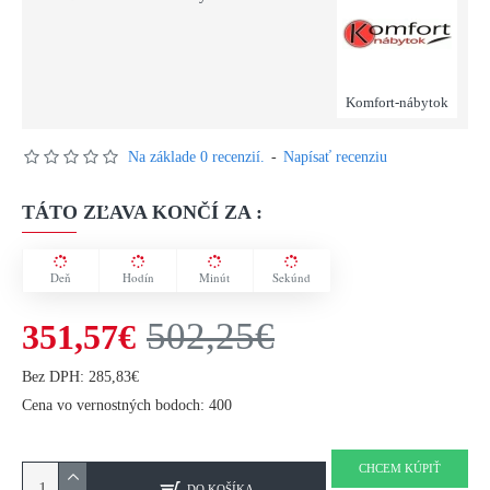
Komfort-nábytok
Na základe 0 recenzií.
-
Napísať recenziu
TÁTO ZĽAVA KONČÍ ZA :
Deň
Hodín
Minút
Sekúnd
502,25€
351,57€
Bez DPH: 285,83€
Cena vo vernostných bodoch: 400
CHCEM KÚPIŤ
DO KOŠÍKA