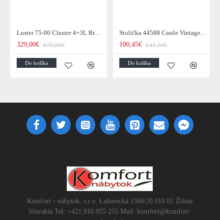
Luster 75-00 Cluster 4+3L Brown + Jantar Glass
Stolička 44588 Castle Vintage Black
329,00€
100,45€
470,00€
143,50€
Do košíka
Do košíka
Komfort - nábytok, s.r.o. Laborecká 1368/20 010 01 Žilina
Slovakia Tel: +421 910 955 255 Mail: komfort@komfort-