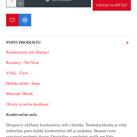
CHCEM SA OPÝTAŤ
POPIS PRODUKTU
Konferenčný stôl Abstract
Rozmery: 70x70cm
Výška: 35cm
Hrúbka dosky: 8mm
Materiál: Hliník
Otvory sú ručne dorábané.
Konferenčné stoly
Dizajnový ohýbaný konferenčný stôl z hliníku. Štruktúra hliníka je vždy
jedinečná, preto každý konferenčný stôl je unikátny. Hranaté tvary
vytvárajú moderný dizajn.
Originálny a nevšedný stolík pre Vašu