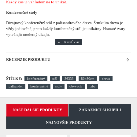
Každý kus je vzhľadom na to unikát.
Konferenčné stoly
Dizajnový konferenčný stôl z palisandrového dreva. Štruktúra dreva je
vždy jedinečná, preto každý konferenčný stôl je unikátny. Hranaté tvary
vytvárajú moderný dizajn.
RECENZIE PRODUKTU
ŠTÍTKY:
konferenčný
stôl
36333
80x80cm
drevo
palisander
konferenčné
stoly
obývacia
izba
NAŠE ĎALŠIE PRODUKTY
ZÁKAZNICI SI KÚPILI
NAJNOVŠIE PRODUKTY