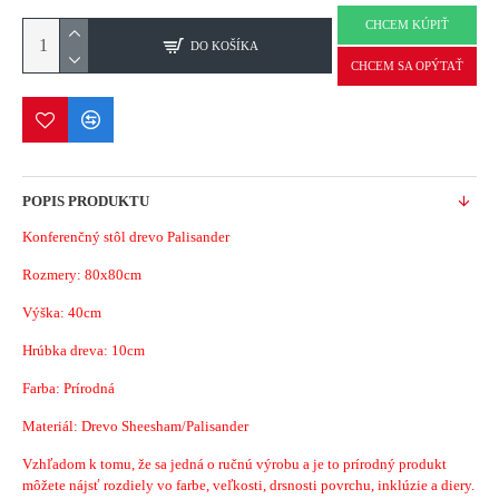
CHCEM KÚPIŤ
DO KOŠÍKA
CHCEM SA OPÝTAŤ
POPIS PRODUKTU
Konferenčný stôl drevo Palisander
Rozmery: 80x80cm
Výška: 40cm
Hrúbka dreva: 10cm
Farba: Prírodná
Materiál: Drevo Sheesham/Palisander
Vzhľadom k tomu, že sa jedná o ručnú výrobu a je to prírodný produkt
môžete nájsť rozdiely vo farbe, veľkosti, drsnosti povrchu, inklúzie a diery.