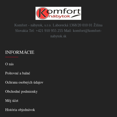
Komfort - nábytok, s.r.o. Laborecká 1368/20 010 01 Žilina
Slovakia Tel: +421 910 955 255 Mail: komfort@komfort-
nabytok.sk
INFORMÁCIE
O nás
Poštovné a balné
Ochrana osobných údajov
Obchodné podmienky
Môj účet
História objednávok