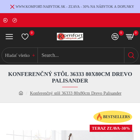
WWW.KOMFORT-NABYTOK.SK - ZĽAVA - 30% NA NÁBYTOK A DOPLNKY
0
0
0
Hladať všetko
KONFERENČNÝ STÔL 36333 80X80CM DREVO
PALISANDER
Konferenčný stôl 36333 80x80cm Drevo Palisander
BESTSELLERS
TERAZ ZĽAVA -30%