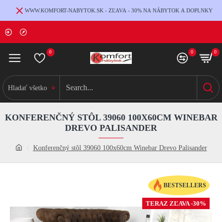
WWW.KOMFORT-NABYTOK.SK - ZĽAVA - 30% NA NÁBYTOK A DOPLNKY
0
0
0
Hladať všetko
KONFERENČNÝ STÔL 39060 100X60CM WINEBAR
DREVO PALISANDER
Konferenčný stôl 39060 100x60cm Winebar Drevo Palisander
BESTSELLERS
TERAZ ZĽAVA -30%