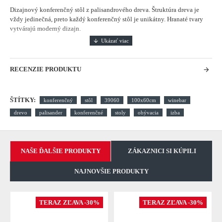
Dizajnový konferenčný stôl z palisandrového dreva. Štruktúra dreva je
vždy jedinečná, preto každý konferenčný stôl je unikátny. Hranaté tvary
vytvárajú moderný dizajn.
RECENZIE PRODUKTU
ŠTÍTKY:
konferenčný
stôl
39060
100x60cm
winebar
drevo
palisander
konferenčné
stoly
obývacia
izba
NAŠE ĎALŠIE PRODUKTY
ZÁKAZNICI SI KÚPILI
NAJNOVŠIE PRODUKTY
TERAZ ZĽAVA -30%
TERAZ ZĽAVA -30%