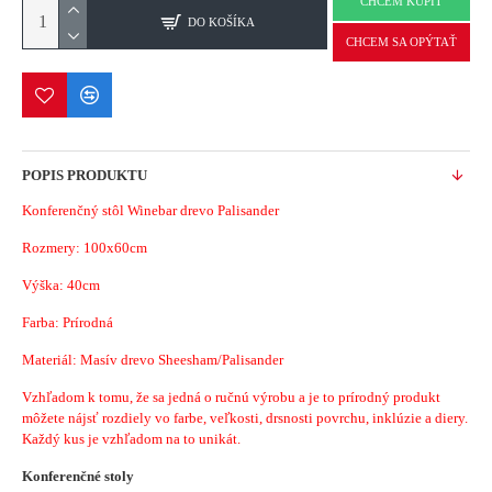
CHCEM KÚPIŤ
DO KOŠÍKA
CHCEM SA OPÝTAŤ
POPIS PRODUKTU
Konferenčný stôl Winebar drevo Palisander
Rozmery: 100x60cm
Výška: 40cm
Farba: Prírodná
Materiál: Masív drevo Sheesham/Palisander
Vzhľadom k tomu, že sa jedná o ručnú výrobu a je to prírodný produkt
môžete nájsť rozdiely vo farbe, veľkosti, drsnosti povrchu, inklúzie a diery.
Každý kus je vzhľadom na to unikát.
Konferenčné stoly