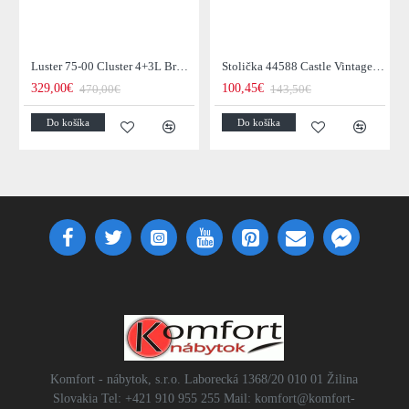
Luster 75-00 Cluster 4+3L Brown + Jantar Glass
Stolička 44588 Castle Vintage Black
329,00€
100,45€
470,00€
143,50€
Do košíka
Do košíka
Komfort - nábytok, s.r.o. Laborecká 1368/20 010 01 Žilina
Slovakia Tel: +421 910 955 255 Mail: komfort@komfort-