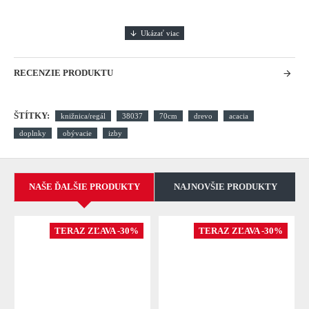
RECENZIE PRODUKTU
ŠTÍTKY:
knižnica/regál
38037
70cm
drevo
acacia
doplnky
obývacie
izby
NAŠE ĎALŠIE PRODUKTY
NAJNOVŠIE PRODUKTY
TERAZ ZĽAVA -30%
TERAZ ZĽAVA -30%