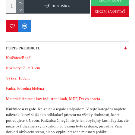
CHCEM KÚPIŤ
DO KOŠÍKA
CHCEM SA OPÝTAŤ
POPIS PRODUKTU
Knižnica/Regál
Rozmery:
71 x 31cm
Výška: 180cm
Farba: Prírodná bielená
Materiál:
Antracit kov industrial look, MDF, Drevo acacia
Knižnice a regále.
Knižnice a regále s nápadom.
V tejto kategórii nájdete
nábytok, ktorý slúži ako odkladací priestor na všetky drobnosti, ktoré
potrebujete k životu. Knižnica či regál nie je len obyčajný kus nábytku, ale
môže byť dizajnérskym kúskom vo vašom byte či dome, prípadne Vám
dotvorí obývaciu stenu, alebo vyplní prázdne miesto v jedálni.