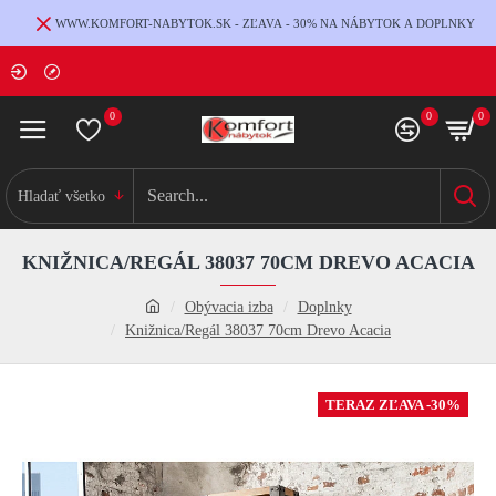
WWW.KOMFORT-NABYTOK.SK - ZĽAVA - 30% NA NÁBYTOK A DOPLNKY
0
0
0
Hladať všetko
KNIŽNICA/REGÁL 38037 70CM DREVO ACACIA
Obývacia izba
Doplnky
Knižnica/Regál 38037 70cm Drevo Acacia
TERAZ ZĽAVA -30%