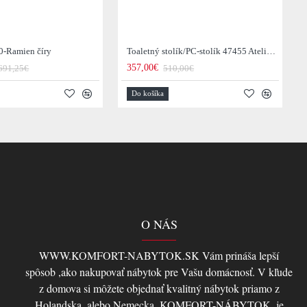
0-Ramien číry
Toaletný stolík/PC-stolík 47455 Atelier 120cm Natural Dub Dyha
357,00€
691,25€
510,00€
Do košíka
O NÁS
WWW.KOMFORT-NABYTOK.SK Vám prináša lepší
spôsob ,ako nakupovať nábytok pre Vašu domácnosť. V kľude
z domova si môžete objednať kvalitný nábytok priamo z
Holandska, alebo Nemecka, KOMFORT-NÁBYTOK, je