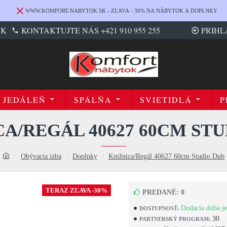
WWW.KOMFORT-NABYTOK.SK - ZĽAVA - 30% NA NÁBYTOK A DOPLNKY
SK
KONTAKTUJTE NÁS +421 910 955 255
PRIHL
JEDÁLEŇ
SPÁLŇA
SVIETIDLÁ
P
A/REGÁL 40627 60CM ST
Obývacia izba
Doplnky
Knižnica/Regál 40627 60cm Studio Dub
TERAZ ZĽAVA -30%
PREDANÉ: 0
Dodacia doba je
DOSTUPNOSŤ:
30
PARTNERSKÝ PROGRAM: