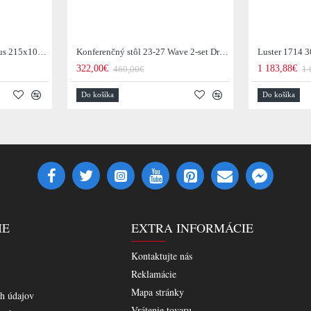
Jedálenský stôl 29-77B Arhus 215x105cm Drevo Hnedá Acacia
Konferenčný stôl 23-27 Wave 2-set Drevo Mango
Luster 1714 3
322,00€
1 183,88€
460,00€
1 
Do košíka
Do košíka
IE
EXTRA INFORMÁCIE
Kontaktujte nás
Reklamácie
Mapa stránky
h údajov
Vrátenie tovaru