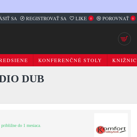
ÁSIŤ SA
REGISTROVAŤ SA
LIKE
POROVNAŤ
0
0
REDSIENE
KONFERENČNÉ STOLY
KNIŽNIC
UDIO DUB
 približne do 1 mesiaca.