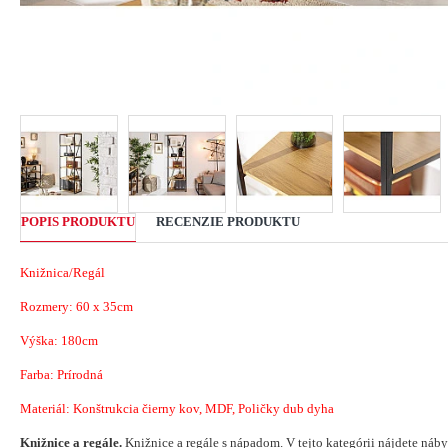
POPIS PRODUKTU
RECENZIE PRODUKTU
Knižnica/Regál
Rozmery:
60 x 35cm
Výška: 180cm
Farba: Prírodná
Materiál: Konštrukcia
čierny kov, MDF, Poličky dub dyha
Knižnice a regále.
Knižnice a regále s nápadom.
V tejto kategórii nájdete náby