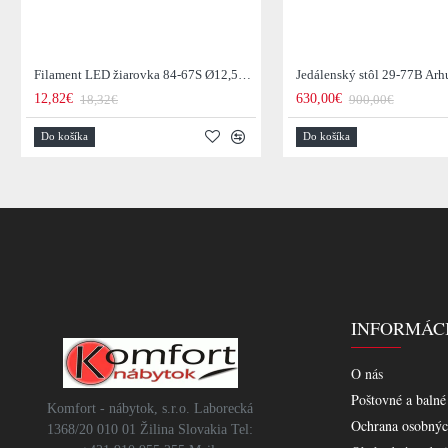
Filament LED žiarovka 84-67S Ø12,5cm Smoke grey glass
12,82€
630,00€
18,32€
900,00€
Do košíka
Do košíka
INFORMÁC
O nás
Poštovné a balné
Komfort - nábytok, s.r.o. Laborecká
Ochrana osobnýc
1368/20 010 01 Žilina Slovakia Tel: