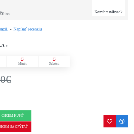
Komfort-nábytok
Žilina
nzií.
-
Napísať recenziu
A :
Minút
Sekúnd
00€
CHCEM KÚPIŤ
HCEM SA OPÝTAŤ