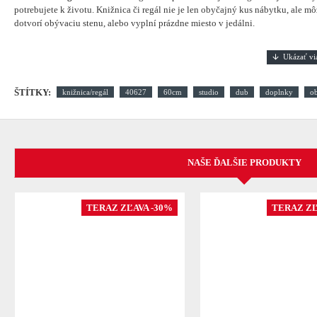
potrebujete k životu. Knižnica či regál nie je len obyčajný kus nábytku, ale
dotvorí obývaciu stenu, alebo vyplní prázdne miesto v jedálni.
ŠTÍTKY:
knižnica/regál
40627
60cm
studio
dub
doplnky
o
NAŠE ĎALŠIE PRODUKTY
TERAZ ZĽAVA -30%
TERAZ ZĽ