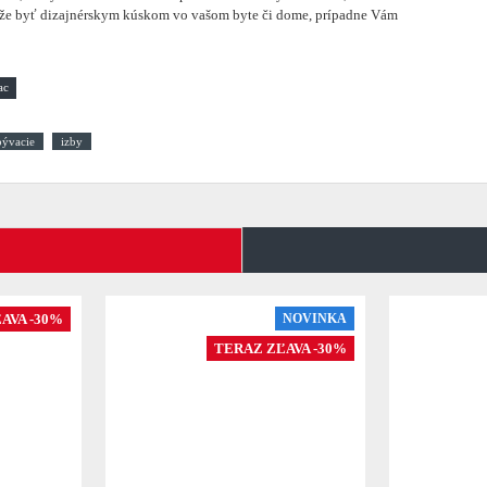
 môže byť dizajnérskym kúskom vo vašom byte či dome, prípadne Vám
bývacie
izby
AVA -30%
NOVINKA
TERAZ ZĽAVA -30%