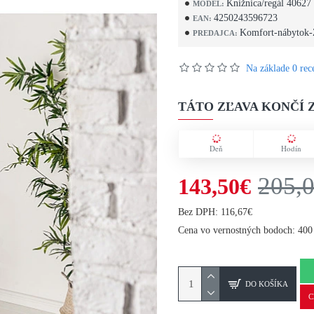
Knižnica/regál 40627
MODEL:
4250243596723
EAN:
Komfort-nábytok-
PREDAJCA:
Na základe 0 rece
TÁTO ZĽAVA KONČÍ Z
Deň
Hodín
205,
143,50€
Bez DPH: 116,67€
Cena vo vernostných bodoch: 400
DO KOŠÍKA
C