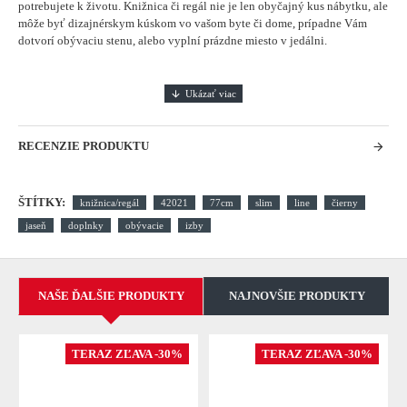
potrebujete k životu. Knižnica či regál nie je len obyčajný kus nábytku, ale
môže byť dizajnérskym kúskom vo vašom byte či dome, prípadne Vám
dotvorí obývaciu stenu, alebo vyplní prázdne miesto v jedálni.
RECENZIE PRODUKTU
ŠTÍTKY:
knižnica/regál
42021
77cm
slim
line
čierny
jaseň
doplnky
obývacie
izby
NAŠE ĎALŠIE PRODUKTY
NAJNOVŠIE PRODUKTY
TERAZ ZĽAVA -30%
TERAZ ZĽAVA -30%