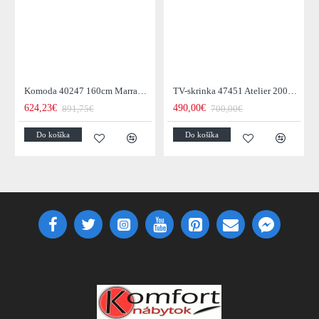
Komoda 40247 160cm Marrakesch Drevo Mango - Skladom u nás v Žiline - 1Ks
TV-skrinka 47451 Atelier 200cm Natural Dub Dyha
624,23€
490,00€
891,75€
700,00€
Do košíka
Do košíka