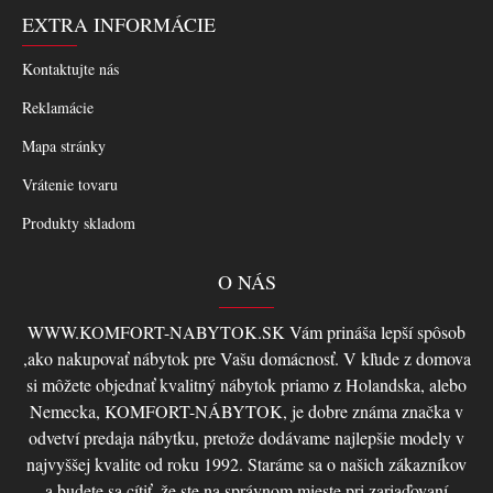
EXTRA INFORMÁCIE
Kontaktujte nás
Reklamácie
Mapa stránky
Vrátenie tovaru
Produkty skladom
O NÁS
WWW.KOMFORT-NABYTOK.SK Vám prináša lepší spôsob
,ako nakupovať nábytok pre Vašu domácnosť. V kľude z domova
si môžete objednať kvalitný nábytok priamo z Holandska, alebo
Nemecka, KOMFORT-NÁBYTOK, je dobre známa značka v
odvetví predaja nábytku, pretože dodávame najlepšie modely v
najvyššej kvalite od roku 1992. Staráme sa o našich zákazníkov
a budete sa cítiť, že ste na správnom mieste pri zariaďovaní