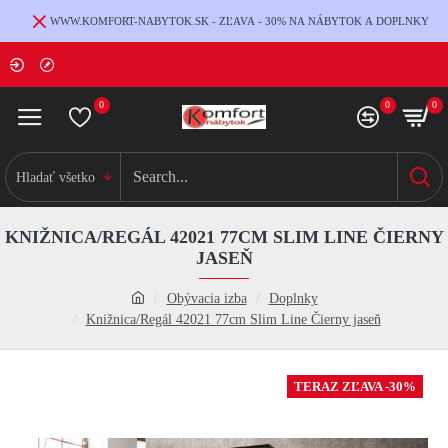
WWW.KOMFORT-NABYTOK.SK - ZĽAVA - 30% NA NÁBYTOK A DOPLNKY
0
0
0
Hladať všetko
KNIŽNICA/REGÁL 42021 77CM SLIM LINE ČIERNY
JASEŇ
Obývacia izba
Doplnky
Knižnica/Regál 42021 77cm Slim Line Čierny jaseň
TERAZ ZĽAVA -30%