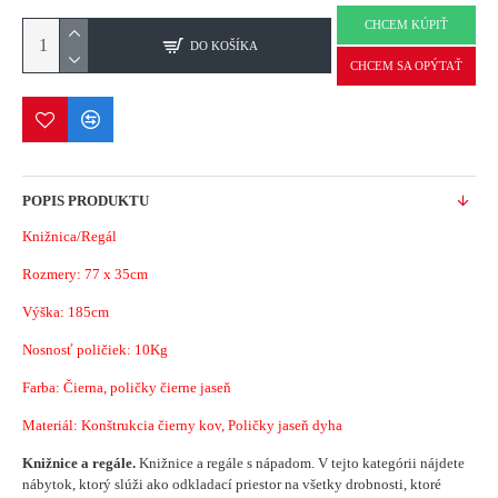
CHCEM KÚPIŤ
DO KOŠÍKA
CHCEM SA OPÝTAŤ
POPIS PRODUKTU
Knižnica/Regál
Rozmery:
77 x 35cm
Výška: 185cm
Nosnosť poličiek: 10Kg
Farba: Čierna, poličky čierne jaseň
Materiál: Konštrukcia
čierny kov, Poličky jaseň dyha
Knižnice a regále.
Knižnice a regále s nápadom.
V tejto kategórii nájdete
nábytok, ktorý slúži ako odkladací priestor na všetky drobnosti, ktoré