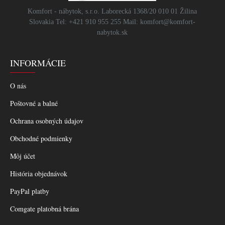
Komfort - nábytok, s.r.o. Laborecká 1368/20 010 01 Žilina
Slovakia Tel: +421 910 955 255 Mail: komfort@komfort-
nabytok.sk
INFORMÁCIE
O nás
Poštovné a balné
Ochrana osobných údajov
Obchodné podmienky
Môj účet
História objednávok
PayPal platby
Comgate platobná brána