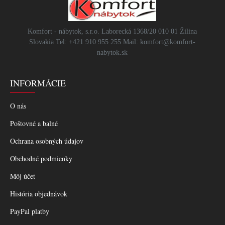
Komfort - nábytok, s.r.o. Laborecká 1368/20 010 01 Žilina
Slovakia Tel: +421 910 955 255 Mail: komfort@komfort-
nabytok.sk
INFORMÁCIE
O nás
Poštovné a balné
Ochrana osobných údajov
Obchodné podmienky
Môj účet
História objednávok
PayPal platby