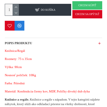
CHCEM KÚPIŤ
DO KOŠÍKA
CHCEM SA OPÝTAŤ
POPIS PRODUKTU
Knižnica/Regál
Rozmery:
75 x 35cm
Výška: 90cm
Nosnosť poličiek: 10Kg
Farba: Prírodná
Materiál: Konštrukcia
čierny kov, MDF, Poličky divoký dub dyha
Knižnice a regále.
Knižnice a regále s nápadom.
V tejto kategórii nájdete
nábytok, ktorý slúži ako odkladací priestor na všetky drobnosti, ktoré