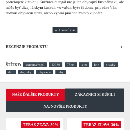
potrebujete k životu. Knižnica či regál nie je len obyčajný kus nábytku, ale
môže byť dizajnérskym kúskom vo vašom byte či dome, prípadne Vám
dotvorí obývaciu stenu, alebo vyplní prázdne miesto v jedálni.
RECENZIE PRODUKTU
ŠTÍTKY:
knižnica/regál
42030
75cm
slim
line
divoký
dub
doplnky
obývacie
izby
NAŠE ĎALŠIE PRODUKTY
ZÁKAZNICI SI KÚPILI
NAJNOVŠIE PRODUKTY
TERAZ ZĽAVA -30%
TERAZ ZĽAVA -30%