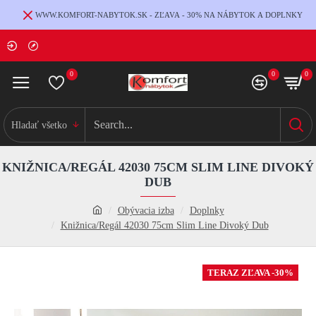
WWW.KOMFORT-NABYTOK.SK - ZĽAVA - 30% NA NÁBYTOK A DOPLNKY
0
0
0
Hladať všetko
KNIŽNICA/REGÁL 42030 75CM SLIM LINE DIVOKÝ
DUB
Obývacia izba
Doplnky
Knižnica/Regál 42030 75cm Slim Line Divoký Dub
TERAZ ZĽAVA -30%