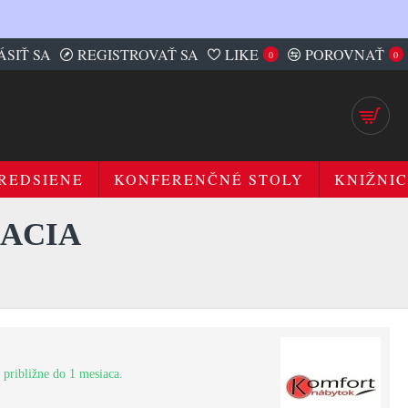
ÁSIŤ SA
REGISTROVAŤ SA
LIKE
POROVNAŤ
0
0
REDSIENE
KONFERENČNÉ STOLY
KNIŽNIC
CACIA
 približne do 1 mesiaca.