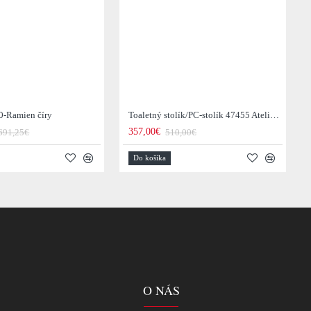
0-Ramien číry
Toaletný stolík/PC-stolík 47455 Atelier 120cm Natural Dub Dyha
357,00€
691,25€
510,00€
Do košíka
O NÁS