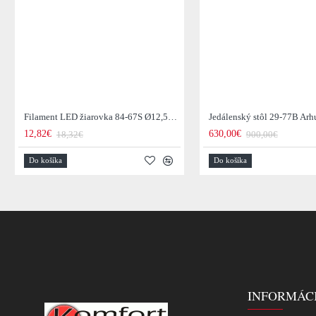
Filament LED žiarovka 84-67S Ø12,5cm Smoke grey glass
12,82€
630,00€
18,32€
900,00€
Do košíka
Do košíka
INFORMÁC