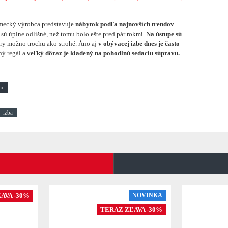
mecký výrobca predstavuje
nábytok podľa najnovších trendov
.
sú úplne odlišné, než tomu bolo ešte pred pár rokmi.
Na ústupe sú
ry možno trochu ako strohé. Áno aj
v obývacej izbe dnes je často
ý regál a
veľký dôraz je kladený na pohodlnú sedaciu súpravu.
izba
AVA -30%
NOVINKA
TERAZ ZĽAVA -30%