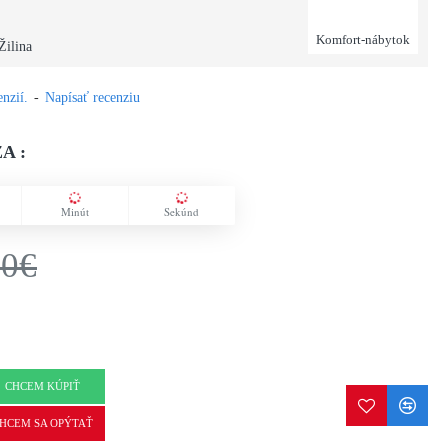
Komfort-nábytok
Žilina
nzií.
-
Napísať recenziu
A :
Minút
Sekúnd
00€
CHCEM KÚPIŤ
HCEM SA OPÝTAŤ