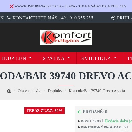
WWW.KOMFORT-NABYTOK.SK - ZĽAVA - 30% NA NÁBYTOK A DOPLNKY
SK
KONTAKTUJTE NÁS +421 910 955 255
PRIHL
JEDÁLEŇ
SPÁLŇA
SVIETIDLÁ
P
DA/BAR 39740 DREVO A
Obývacia izba
Doplnky
Komoda/Bar 39740 Drevo Acacia
TERAZ ZĽAVA -30%
PREDANÉ: 0
Dodacia doba je
DOSTUPNOSŤ:
30
PARTNERSKÝ PROGRAM: