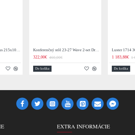
Jedálenský stôl 29-77B Arhus 215x105cm Drevo Hnedá Acacia
Konferenčný stôl 23-27 Wave 2-set Drevo Mango
Luster 1714 3
322,00€
1 183,88€
460,00€
1 
Do košíka
Do košíka
IE
EXTRA INFORMÁCIE