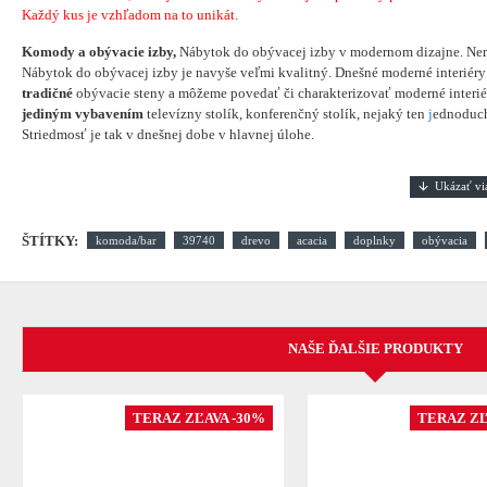
Každý kus je vzhľadom na to unikát.
Komody a obývacie izby,
Nábytok do obývacej izby v modernom dizajne. Ne
Nábytok do obývacej izby je navyše veľmi kvalitný. Dnešné moderné interiéry 
tradičné
obývacie steny a môžeme povedať či charakterizovať moderné interié
jediným vybavením
televízny stolík, konferenčný stolík, nejaký ten
j
ednoduch
Striedmosť je tak v dnešnej dobe v hlavnej úlohe.
ŠTÍTKY:
komoda/bar
39740
drevo
acacia
doplnky
obývacia
NAŠE ĎALŠIE PRODUKTY
TERAZ ZĽAVA -30%
TERAZ ZĽ