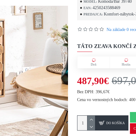
Komoda/Bar 39740
MODEL:
4250243588469
EAN:
Komfort-nábytok-
PREDAJCA:
Na základe 0 rece
TÁTO ZĽAVA KONČÍ Z
Deň
Hodín
697,
487,90€
Bez DPH: 396,67€
Cena vo vernostných bodoch: 400
DO KOŠÍKA
C